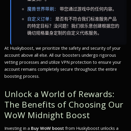
魔兽世界带刷：
带您通过游戏中的任何内容。
自定义订单：
是否有不符合我们标准服务产品
的特定目标？没问题！我们很乐意创建根据您的
确切规格量身定制的自定义代练服务。
At Huskyboost, we prioritize the safety and security of your
account above all else. All our boosters undergo rigorous
vetting processes and utilize VPN protection to ensure your
account remains completely secure throughout the entire
boosting process.
Unlock a World of Rewards:
The Benefits of Choosing Our
WoW Midnight Boost
Investing in a
Buy WoW boost
from Huskyboost unlocks a