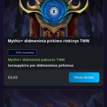
Mythic+ didmeninio pirkimo rinkinys TWW
50% nuolaida
Mythic+ didmeninė pakuotė TWW
Sutaupykite per didmeninius pirkimus
Maksimaliai išnaudokite savo kėlimo patirtį šiandien
€
6.69
Show details