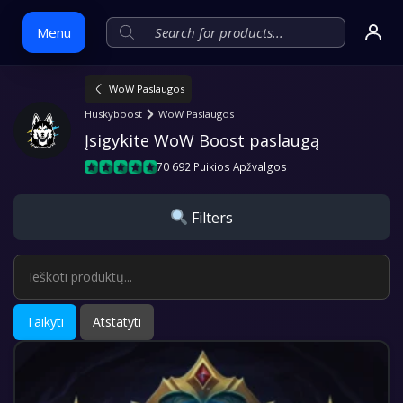
Menu
WoW Paslaugos
Skip
Huskyboost
WoW Paslaugos
to
Įsigykite WoW Boost paslaugą
content
70 692 Puikios Apžvalgos
Filters
Taikyti
Atstatyti