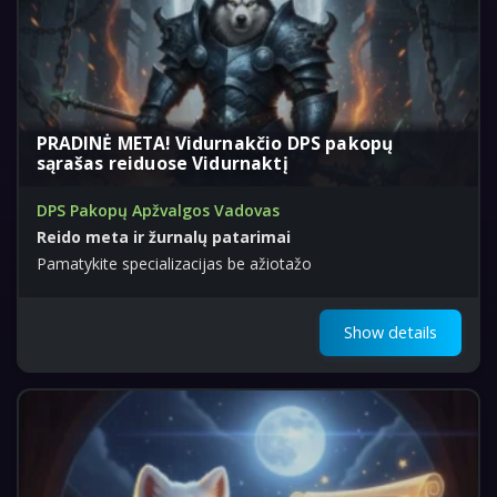
PRADINĖ META! Vidurnakčio DPS pakopų
sąrašas reiduose Vidurnaktį
DPS Pakopų Apžvalgos Vadovas
Reido meta ir žurnalų patarimai
Pamatykite specializacijas be ažiotažo
Show details