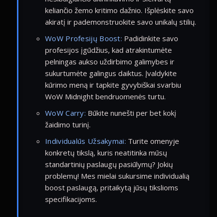
keliančio žemo kritimo dažnio. Išplėskite savo
akiratį ir pademonstruokite savo unikalų stilių.
WoW Profesijų Boost:
Padidinkite savo
profesijos įgūdžius, kad atrakintumėte
pelningas aukso uždirbimo galimybes ir
sukurtumėte galingus daiktus. Įvaldykite
kūrimo meną ir tapkite gyvybiškai svarbiu
WoW Midnight bendruomenės turtu.
WoW Carry:
Būkite nunešti per bet kokį
žaidimo turinį.
Individualūs Užsakymai:
Turite omenyje
konkretų tikslą, kuris neatitinka mūsų
standartinių paslaugų pasiūlymų? Jokių
problemų! Mes mielai sukursime individualią
boost paslaugą, pritaikytą jūsų tikslioms
specifikacijoms.