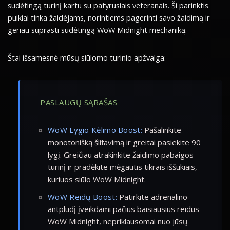
sudėtingą turinį kartu su patyrusiais veteranais. Ši parinktis
puikiai tinka žaidėjams, norintiems pagerinti savo žaidimą ir
geriau suprasti sudėtingą WoW Midnight mechaniką.
Štai išsamesnė mūsų siūlomo turinio apžvalga:
PASLAUGŲ SĄRAŠAS
WoW Lygio Kėlimo Boost:
Pašalinkite
monotonišką šlifavimą ir greitai pasiekite 90
lygį. Greičiau atrakinkite žaidimo pabaigos
turinį ir pradėkite mėgautis tikrais iššūkiais,
kuriuos siūlo WoW Midnight.
WoW Reidų Boost:
Patirkite adrenalino
antplūdį įveikdami pačius baisiausius reidus
WoW Midnight, nepriklausomai nuo jūsų