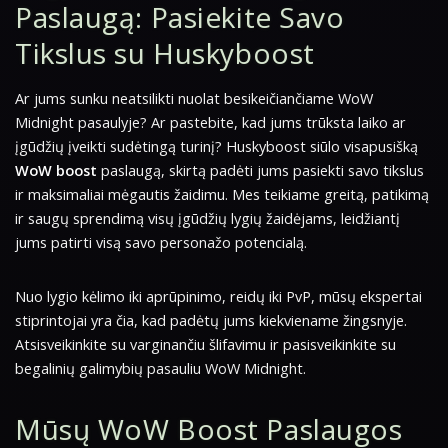
Paslaugą: Pasiekite Savo
Tikslus su Huskyboost
Ar jums sunku neatsilikti nuolat besikeičiančiame WoW
Midnight pasaulyje? Ar pastebite, kad jums trūksta laiko ar
įgūdžių įveikti sudėtingą turinį? Huskyboost siūlo visapusišką
WoW boost
paslaugą, skirtą padėti jums pasiekti savo tikslus
ir maksimaliai mėgautis žaidimu. Mes teikiame greitą, patikimą
ir saugų sprendimą visų įgūdžių lygių žaidėjams, leidžiantį
jums patirti visą savo personažo potencialą.
Nuo lygio kėlimo iki aprūpinimo, reidų iki PvP, mūsų ekspertai
stiprintojai yra čia, kad padėtų jums kiekviename žingsnyje.
Atsisveikinkite su varginančiu šlifavimu ir pasisveikinkite su
begalinių galimybių pasauliu WoW Midnight.
Mūsų WoW Boost Paslaugos