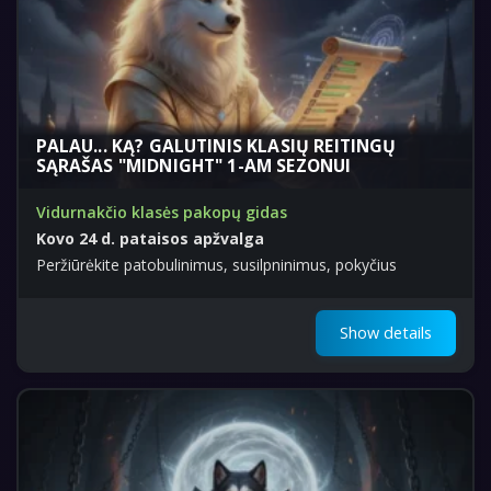
PALAU... KĄ? GALUTINIS KLASIŲ REITINGŲ
SĄRAŠAS "MIDNIGHT" 1-AM SEZONUI
Vidurnakčio klasės pakopų gidas
Kovo 24 d. pataisos apžvalga
Peržiūrėkite patobulinimus, susilpninimus, pokyčius
Show details