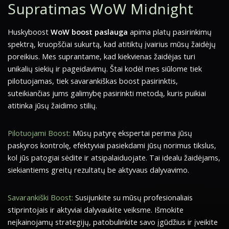
Supratimas WoW Midnight
Huskyboost
WoW boost paslauga
apima platų pasirinkimų
spektrą, kruopščiai sukurtą, kad atitiktų įvairius mūsų žaidėjų
poreikius. Mes suprantame, kad kiekvienas žaidėjas turi
unikalių siekių ir pageidavimų. Štai kodėl mes siūlome tiek
pilotuojamas, tiek savarankiškas boost pasirinktis,
suteikiančias jums galimybę pasirinkti metodą, kuris puikiai
atitinka jūsų žaidimo stilių.
Pilotuojami Boost:
Mūsų patyrę ekspertai perima jūsų
paskyros kontrolę, efektyviai pasiekdami jūsų norimus tikslus,
kol jūs patogiai sėdite ir atsipalaiduojate. Tai idealu žaidėjams,
siekiantiems greitų rezultatų be aktyvaus dalyvavimo.
Savarankiški Boost:
Susijunkite su mūsų profesionaliais
stiprintojais ir aktyviai dalyvaukite veiksme. Išmokite
neįkainojamų strategijų, patobulinkite savo įgūdžius ir įveikite