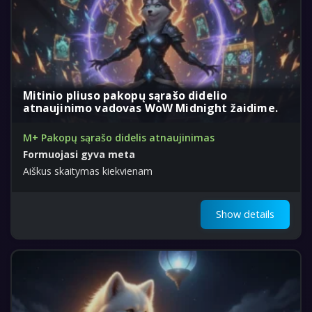
Mitinio pliuso pakopų sąrašo didelio
atnaujinimo vadovas WoW Midnight žaidime.
M+ Pakopų sąrašo didelis atnaujinimas
Formuojasi gyva meta
Aiškus skaitymas kiekvienam
Show details