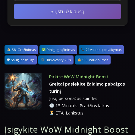
Siųsti užklausą
5% Grąžinimas
Pinigų grąžinimas
24 valandų palaikymas
🛡 Saugi paslauga
Huskycarry VPN
SSL naudojimas
Pirkite WoW Midnight Boost
Greitai pasiekite žaidimo pabaigos
turinį
Jūsų personažas spindės
15 Minutės: Pradžios laikas
ETA: Lankstus
Įsigykite WoW Midnight Boost