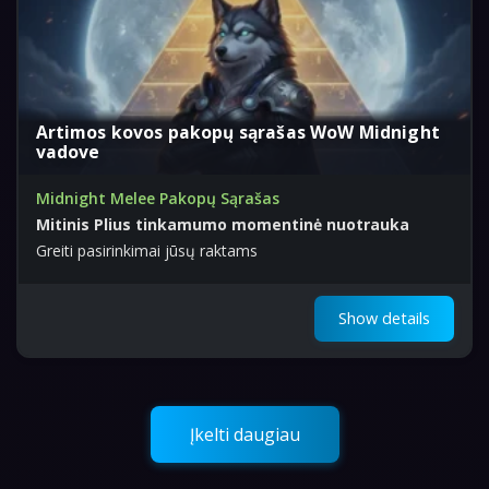
Artimos kovos pakopų sąrašas WoW Midnight
vadove
Midnight Melee Pakopų Sąrašas
Mitinis Plius tinkamumo momentinė nuotrauka
Greiti pasirinkimai jūsų raktams
Show details
Įkelti daugiau