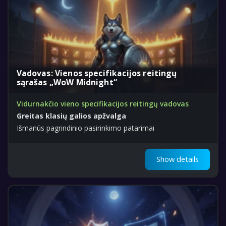
Vadovas: Vienos specifikacijos reitingų
sąrašas „WoW Midnight“
Vidurnakčio vieno specifikacijos reitingų vadovas
Greitas klasių galios apžvalga
Išmanūs pagrindinio pasirinkimo patarimai
Show details