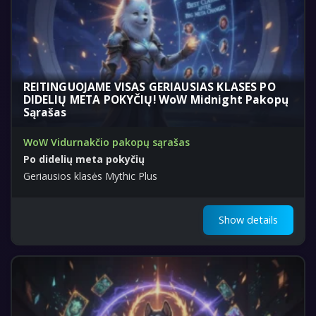
REITINGUOJAME VISAS GERIAUSIAS KLASES PO
DIDELIŲ META POKYČIŲ! WoW Midnight Pakopų
Sąrašas
WoW Vidurnakčio pakopų sąrašas
Po didelių meta pokyčių
Geriausios klasės Mythic Plus
Show details