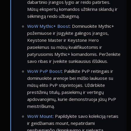
dabartinio įrangos lygio ar reido patirties.
Mūsų ekspertų komandos užtikrina sklandų ir
sėkmingą reido užbaigimą.
WoW Mythic+ Boost:
Dominuokite Mythic+
požemiuose ir įsigykite galingos įrangos,
Keystone Master ir Keystone Hero
pasiekimus su mūsų kvalifikuotomis ir
patyrusiomis Mythic+ komandomis. Perženkite
savo ribas ir įveikite sunkiausius iššūkius.
WoW PvP Boost:
Pakilkite PvP reitingais ir
dominuokite arenoje bei mūšio laukuose su
mūsų elito PvP stiprintojais. Uždirbkite
prestižinių titulų, pasiekimų ir vertingų
apdovanojimų, kurie demonstruoja jūsų PvP
meistriškumą.
WoW Mount:
Papildykite savo kolekciją retais
ir geidžiamais mount, nepatirdami
nesibaigiančio ūkininkavimo ir sielvartą