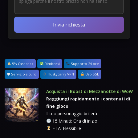
Invia richiesta
5% Cashback
Rimborsi
Supporto 24 ore
🛡 Servizio sicuro
Huskycarry VPN
Uso SSL
Acquista il Boost di Mezzanotte di WoW
Raggiungi rapidamente i contenuti di
fine gioco
Il tuo personaggio brillerà
15 Minuti: Ora di inizio
ETA: Flessibile