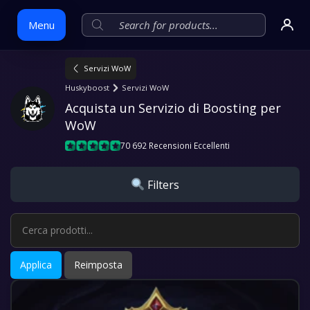
Menu
Servizi WoW
Skip
Huskyboost
Servizi WoW
to
Acquista un Servizio di Boosting per 
content
WoW
70 692 Recensioni Eccellenti
Filters
Applica
Reimposta