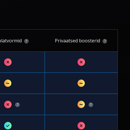
latvormid
Privaatsed boosterid
?
?
✗
✗
~
~
✗
~
?
?
✓
✗