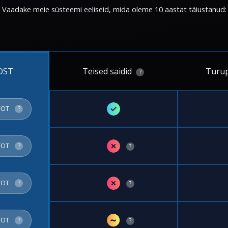
Vaadake meie süsteemi eeliseid, mida oleme 10 aastat täiustanud:
Teised saidid
Turup
OST
?
✓
FOT
?
✗
FOT
?
?
✗
FOT
?
?
~
FOT
?
?