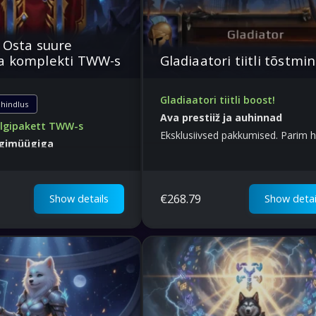
 Osta suure
a komplekti TWW-s
Gladiaatori tiitli tõstmi
Gladiaatori tiitli boost!
hindlus
Ava prestiiž ja auhinnad
lgipakett TWW-s
Eksklusiivsed pakkumised. Parim h
lgimüügiga
maailmas
ma boostimise kogemust
€
268.79
Show details
Show detai