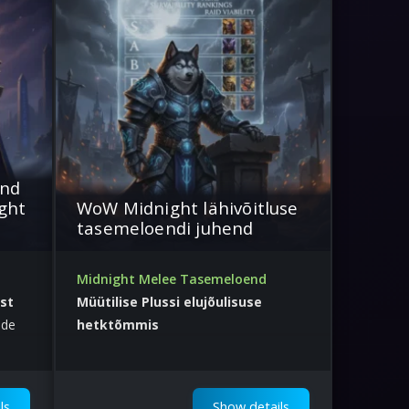
end
ght
WoW Midnight lähivõitluse
tasemeloendi juhend
Midnight Melee Tasemeloend
st
Müütilise Plussi elujõulisuse
nde
hetktõmmis
Kiired valikud sinu võtmetele
ls
Show details