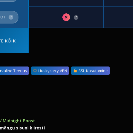
✗
FOT
?
?
E KÕIK
urvaline Teenus
Huskycarry VPN
SSL Kasutamine
 Midnight Boost
mängu sisuni kiiresti