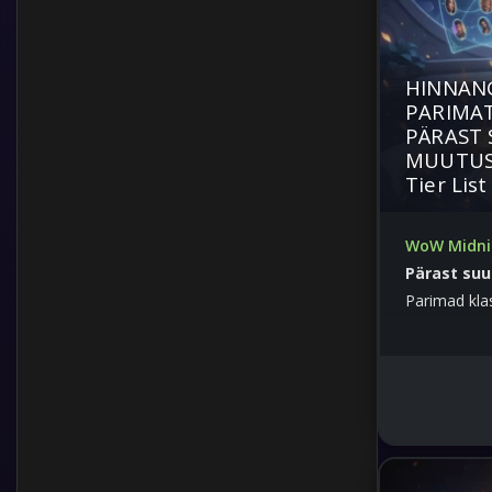
HINNANG
PARIMAT
PÄRAST 
MUUTUSI
Tier List
WoW Midni
Pärast suu
Parimad kla