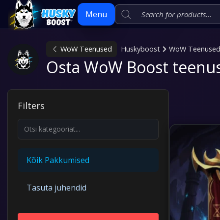
Menu
WoW Teenused
Huskyboost
WoW Teenuse
Skip
Osta WoW Boost teenu
to
content
Filters
Kõik Pakkumised
Tasuta juhendid