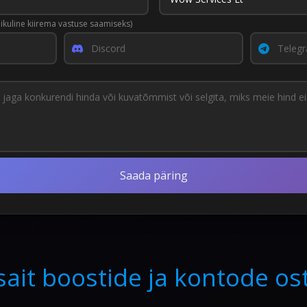
likuline kiirema vastuse saamiseks)
Saada päring
sait boostide ja kontode o