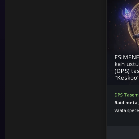
ESIMENE
kahjustu
(DPS) ta
"Kesköö
DPS Taseme
Raid meta 
Vaata spece