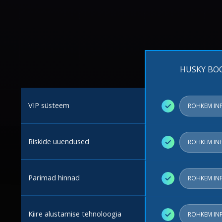
HUSKY BO
VIP süsteem
✓
ROHKEM IN
Riskide uuendused
✓
ROHKEM IN
Parimad hinnad
✓
ROHKEM IN
Kiire alustamise tehnoloogia
✓
ROHKEM IN