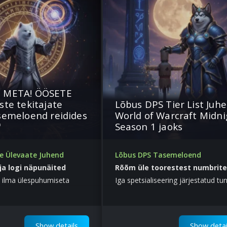
 META! ÖÖSETE
ste tekitajate
Lõbus DPS Tier List Juh
semeloend reidides
World of Warcraft Midni
"
Season 1 jaoks
 Ülevaate Juhend
Lõbus DPS Tasemeloend
ja logi näpunäited
Rõõm üle toorestest numbrite
 ilma ülespuhumiseta
Iga spetsialiseering järjestatud tu
järgi
Show details
Show detai