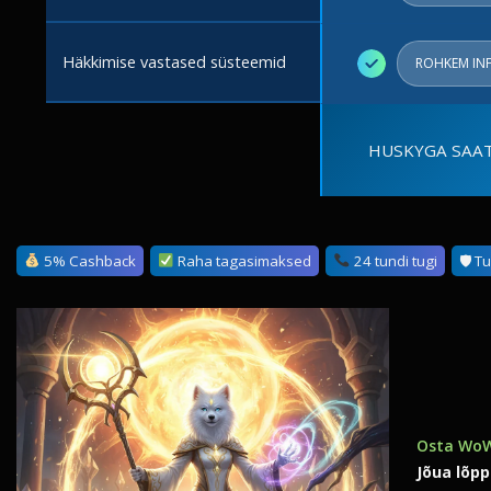
Häkkimise vastased süsteemid
✓
ROHKEM IN
HUSKYGA SAAT
5% Cashback
Raha tagasimaksed
24 tundi tugi
🛡 T
Osta WoW
Jõua lõpp