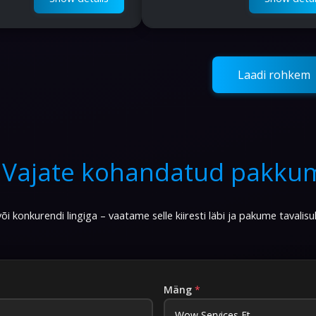
Laadi rohkem
?
Vajate kohandatud pakkum
õi konkurendi lingiga – vaatame selle kiiresti läbi ja pakume tavalisu
Mäng
*