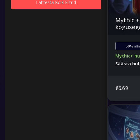
Lähtesta Kõik Filtrid
Mythic +
koguseg
50% alla
Mythic+ hu
Säästa hu
Suurenda o
täna
€
6.69