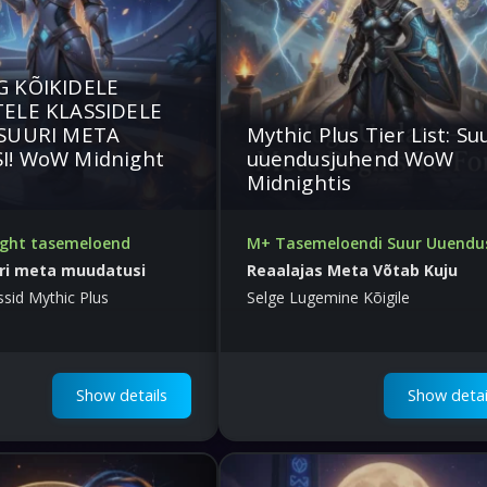
 KÕIKIDELE
ELE KLASSIDELE
SUURI META
Mythic Plus Tier List: Su
! WoW Midnight
uuendusjuhend WoW
Midnightis
ght tasemeloend
M+ Tasemeloendi Suur Uuendu
ri meta muudatusi
Reaalajas Meta Võtab Kuju
ssid Mythic Plus
Selge Lugemine Kõigile
Show details
Show detai