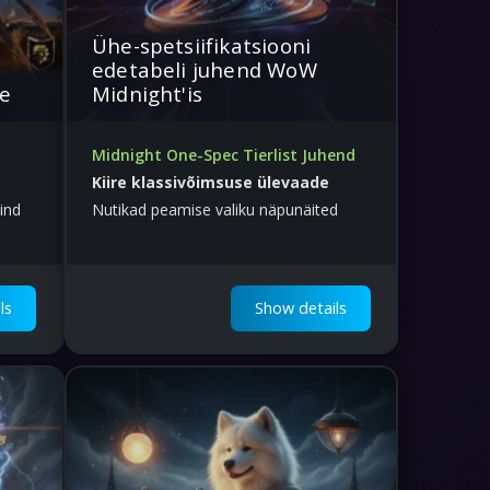
Ühe-spetsiifikatsiooni
edetabeli juhend WoW
ne
Midnight'is
Midnight One-Spec Tierlist Juhend
Kiire klassivõimsuse ülevaade
ind
Nutikad peamise valiku näpunäited
ls
Show details