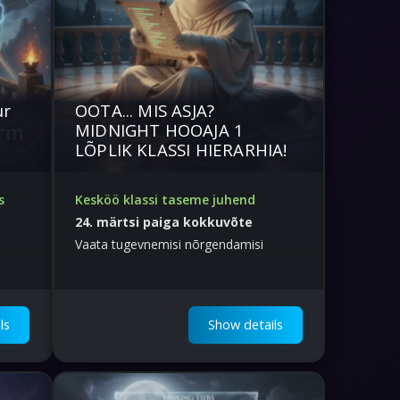
ur
OOTA... MIS ASJA?
MIDNIGHT HOOAJA 1
LÕPLIK KLASSI HIERARHIA!
s
Kesköö klassi taseme juhend
24. märtsi paiga kokkuvõte
Vaata tugevnemisi nõrgendamisi
muutusi
ls
Show details