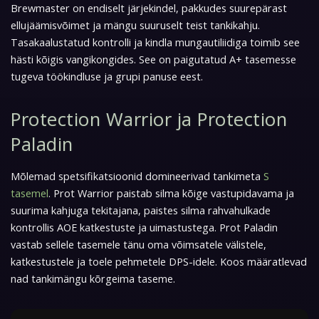
Brewmaster on endiselt järjekindel, pakkudes suurepärast
ellujäämisvõimet ja mängu suuruselt teist tankikahju.
Tasakaalustatud kontrolli ja kindla mungautiliidiga toimib see
hästi kõigis vangikongides. See on paigutatud A+ tasemesse
tugeva töökindluse ja grupi panuse eest.
Protection Warrior ja Protection
Paladin
Mõlemad spetsifikatsioonid domineerivad tankimeta
S
tasemel
. Prot Warrior paistab silma kõige vastupidavama ja
suurima kahjuga tekitajana, paistes silma rahvahulkade
kontrollis AOE katkestuste ja uimastustega. Prot Paladin
vastab sellele tasemele tänu oma võimsatele välistele,
katkestustele ja toele pehmetele DPS-idele. Koos määratlevad
nad tankimängu kõrgeima taseme.