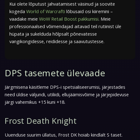
Kui olete lõputust jahvatamisest väsinud ja soovite
kogeda
World of Warcrafti
lõbusaid osi kiiremini –
vaadake meie
WoW Retail Boost pakkumisi
. Meie
professionaalsed võimendajad aitavad teil rutiinist üle
hüpata ja sukelduda hõlpsalt põnevatesse
vangikongidesse, reididesse ja saavutustesse.
DPS tasemete ülevaade
Järgmisena käsitleme DPS-i spetsialiseerumisi, järjestades
need üldise väljundi, utiliidi, ellujäämisvõime ja järjepidevuse
järgi vahemikus +15 kuni +18.
Frost Death Knight
Uuenduse suurim üllatus, Frost DK hoiab kindlalt S taset.