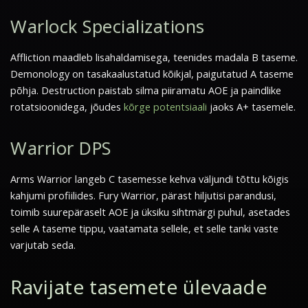
Warlock Specializations
Affliction maadleb lisahaldamisega, teenides madala B taseme.
Demonology on tasakaalustatud kõikjal, paigutatud A taseme
põhja. Destruction paistab silma piiramatu AOE ja paindlike
rotatsioonidega, jõudes
kõrge potentsiaali
jaoks A+ tasemele.
Warrior DPS
Arms Warrior langeb C tasemesse kehva väljundi tõttu kõigis
kahjumi profiilides. Fury Warrior, pärast hiljutisi parandusi,
toimib suurepäraselt AOE ja üksiku sihtmärgi puhul, asetades
selle A taseme tippu, vaatamata sellele, et selle tanki vaste
varjutab seda.
Ravijate tasemete ülevaade