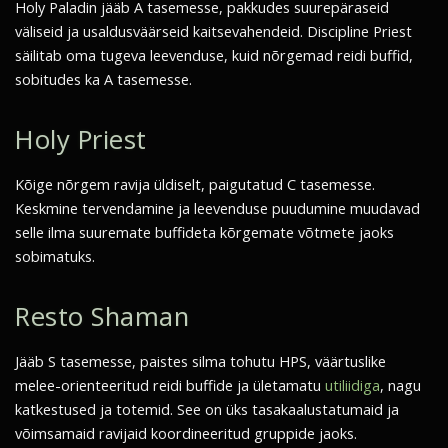
Holy Paladin jääb A tasemesse, pakkudes suurepäraseid
väliseid ja usaldusväärseid kaitsevahendeid. Discipline Priest
säilitab oma tugeva leevenduse, kuid nõrgemad reidi buffid,
sobitudes ka A tasemesse.
Holy Priest
Kõige nõrgem ravija üldiselt, paigutatud C tasemesse.
Keskmine tervendamine ja leevenduse puudumine muudavad
selle ilma suuremate buffideta kõrgemate võtmete jaoks
sobimatuks.
Resto Shaman
Jääb S tasemesse, paistes silma tohutu HPS, väärtuslike
melee-orienteeritud reidi buffide ja ületamatu
utiliidiga
, nagu
katkestused ja totemid. See on üks tasakaalustatumaid ja
võimsamaid ravijaid koordineeritud gruppide jaoks.