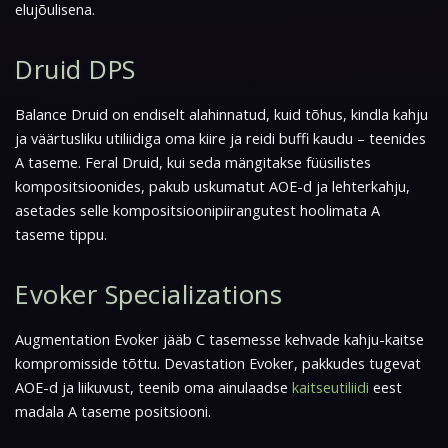
elujõulisena.
Druid DPS
Balance Druid on endiselt alahinnatud, kuid tõhus, kindla kahju
ja väärtusliku utiliidiga oma kiire ja reidi buffi kaudu – teenides
A taseme. Feral Druid, kui seda mängitakse füüsilistes
kompositsioonides, pakub uskumatut AOE-d ja lehterkahju,
asetades selle kompositsioonipiirangutest hoolimata A
taseme tippu.
Evoker Specializations
Augmentation Evoker jääb C tasemesse kehvade kahju-kaitse
kompromisside tõttu. Devastation Evoker, pakkudes tugevat
AOE-d ja liikuvust, teenib oma ainulaadse
kaitseutiliidi
eest
madala A taseme positsiooni.