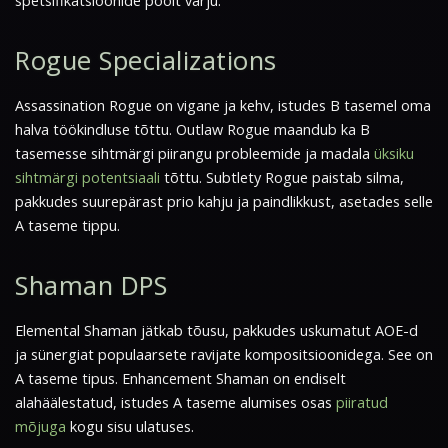
spetsifikatsioonide poolt varju.
Rogue Specializations
Assassination Rogue on vigane ja kehv, istudes B tasemel oma
halva töökindluse tõttu. Outlaw Rogue maandub ka B
tasemesse sihtmärgi piirangu probleemide ja madala
üksiku
sihtmärgi potentsiaali
tõttu. Subtlety Rogue paistab silma,
pakkudes suurepärast prio kahju ja paindlikkust, asetades selle
A taseme tippu.
Shaman DPS
Elemental Shaman jätkab tõusu, pakkudes uskumatut AOE-d
ja sünergiat populaarsete ravijate kompositsioonidega. See on
A taseme tipus. Enhancement Shaman on endiselt
alahäälestatud, istudes A taseme alumises osas
piiratud
mõjuga
kogu sisu ulatuses.