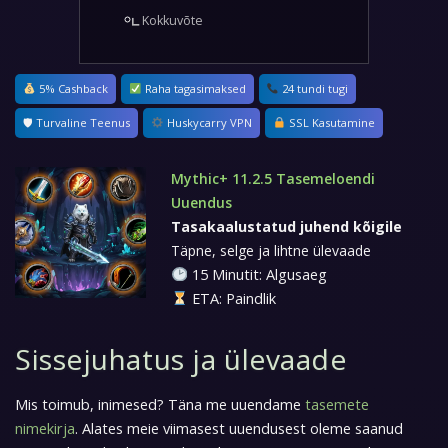
Kokkuvõte
5% Cashback
Raha tagasimaksed
24 tundi tugi
🛡 Turvaline Teenus
Huskycarry VPN
SSL Kasutamine
Mythic+ 11.2.5 Tasemeloendi
Uuendus
Tasakaalustatud juhend kõigile
Täpne, selge ja lihtne ülevaade
15 Minutit: Algusaeg
ETA: Paindlik
Sissejuhatus ja ülevaade
Mis toimub, inimesed? Täna me uuendame
tasemete
nimekirja
. Alates meie viimasest uuendusest oleme saanud