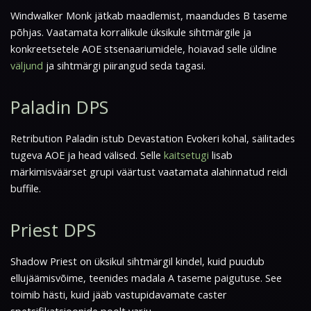
Windwalker Monk jätkab maadlemist, maandudes B taseme
põhjas. Vaatamata korralikule üksikule sihtmärgile ja
konkreetsetele AOE stsenaariumidele, hoiavad selle üldine
väljund
ja sihtmärgi piirangud seda tagasi.
Paladin DPS
Retribution Paladin istub Devastation Evokeri kohal, säilitades
tugeva AOE ja head välised. Selle
kaitsetugi
lisab
märkimisväärset grupi väärtust vaatamata alahinnatud reidi
buffile.
Priest DPS
Shadow Priest on üksikul sihtmärgil kindel, kuid puudub
ellujäämisvõime, teenides madala A taseme paigutuse. See
toimib hästi, kuid jääb vastupidavamate caster