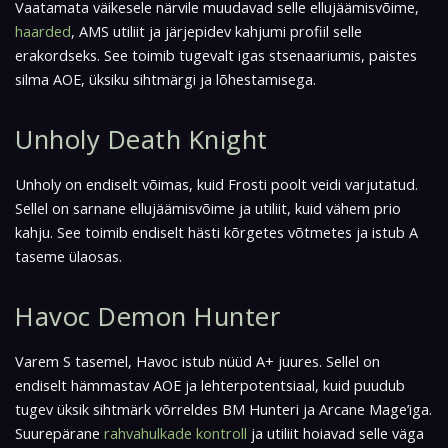
Vaatamata väikesele närvile muudavad selle ellujäämisvõime,
haarded
, AMS utiliit ja järjepidev kahjumi profiil selle
erakordseks. See toimib tugevalt igas stsenaariumis, paistes
silma AOE, üksiku sihtmärgi ja lõhestamisega.
Unholy Death Knight
Unholy on endiselt võimas, kuid Frosti poolt veidi varjutatud.
Sellel on sarnane ellujäämisvõime ja utiliit, kuid vähem prio
kahju. See toimib endiselt hästi kõrgetes võtmetes ja istub A
taseme ülaosas.
Havoc Demon Hunter
Varem S tasemel, Havoc istub nüüd A+ juures. Sellel on
endiselt hämmastav AOE ja lehterpotentsiaal, kuid puudub
tugev üksik sihtmärk võrreldes BM Hunteri ja Arcane Mage’iga.
Suurepärane
rahvahulkade kontroll
ja utiliit hoiavad selle väga