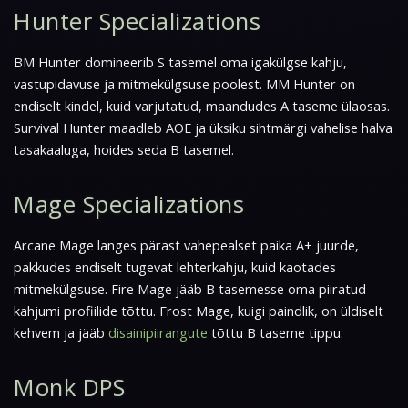
Hunter Specializations
BM Hunter domineerib S tasemel oma igakülgse kahju,
vastupidavuse ja mitmekülgsuse poolest. MM Hunter on
endiselt kindel, kuid varjutatud, maandudes A taseme ülaosas.
Survival Hunter maadleb AOE ja üksiku sihtmärgi vahelise halva
tasakaaluga, hoides seda B tasemel.
Mage Specializations
Arcane Mage langes pärast vahepealset paika A+ juurde,
pakkudes endiselt tugevat lehterkahju, kuid kaotades
mitmekülgsuse. Fire Mage jääb B tasemesse oma piiratud
kahjumi profiilide tõttu. Frost Mage, kuigi paindlik, on üldiselt
kehvem ja jääb
disainipiirangute
tõttu B taseme tippu.
Monk DPS