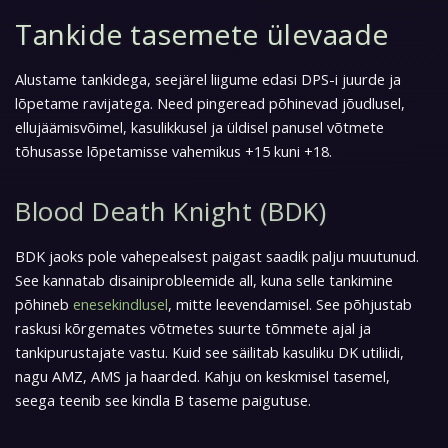
Tankide tasemete ülevaade
Alustame tankidega, seejärel liigume edasi DPS-i juurde ja
lõpetame ravijatega. Need pingeread põhinevad jõudlusel,
ellujäämisvõimel, kasulikkusel ja üldisel panusel võtmete
tõhusasse lõpetamisse vahemikus +15 kuni +18.
Blood Death Knight (BDK)
BDK jaoks pole vahepealsest paigast saadik palju muutunud.
See kannatab disainiprobleemide all, kuna selle tankimine
põhineb
enesekindlusel
, mitte leevendamisel. See põhjustab
raskusi kõrgemates võtmetes suurte tõmmete ajal ja
tankipurustajate vastu. Kuid see säilitab kasuliku DK utiliidi,
nagu AMZ, AMS ja haarded. Kahju on keskmisel tasemel,
seega teenib see kindla B taseme paigutuse.