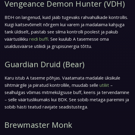
Vengeance Demon Hunter (VDH)
BDH on langenud, kuid jääb tugevaks rahvahulkade kontrollis.
Kuigi kaitsevõimelt nõrgem kui varem ja madalaima kahjuga
tank üldiselt, paistab see silma kontrolli poolest ja pakub
väärtuslikku
reidi buffi
. See kuulub A tasemesse oma
usaldusväärse utiliidi ja grupisünergia tõttu.
Guardian Druid (Bear)
Karu istub A taseme põhjas. Vaatamata madalale üksikule
sihtmärgile ja piiratud kontrollile, muudab selle
utiliit
–
sealhulgas võimas mitmekülgsuse buff, keeris ja tervendamine
– selle väärtuslikumaks kui BDK. See sobib metaga paremini ja
sobib hästi teatud ravijate seadistustega.
Brewmaster Monk