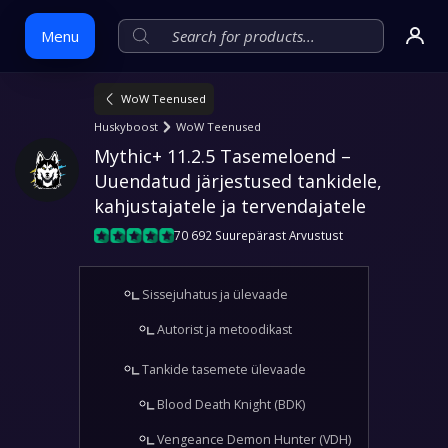
Menu
WoW Teenused
Skip
Huskyboost
WoW Teenused
to
Mythic+ 11.2.5 Tasemeloend – 
content
Uuendatud järjestused tankidele, 
kahjustajatele ja tervendajatele
70 692 Suurepärast Arvustust
Sissejuhatus ja ülevaade
Autorist ja metoodikast
Tankide tasemete ülevaade
Blood Death Knight (BDK)
Vengeance Demon Hunter (VDH)