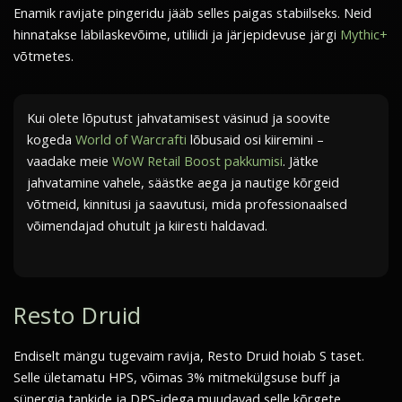
Enamik ravijate pingeridu jääb selles paigas stabiilseks. Neid
hinnatakse läbilaskevõime, utiliidi ja järjepidevuse järgi
Mythic+
võtmetes.
Kui olete lõputust jahvatamisest väsinud ja soovite
kogeda
World of Warcrafti
lõbusaid osi kiiremini –
vaadake meie
WoW Retail Boost pakkumisi
. Jätke
jahvatamine vahele, säästke aega ja nautige kõrgeid
võtmeid, kinnitusi ja saavutusi, mida professionaalsed
võimendajad ohutult ja kiiresti haldavad.
Resto Druid
Endiselt mängu tugevaim ravija, Resto Druid hoiab S taset.
Selle ületamatu HPS, võimas 3% mitmekülgsuse buff ja
sünergia tankide ja DPS-idega muudavad selle kõrgete