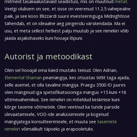
mitmeid tasakaalustavaid seadistusi, mis on muutnud
metat
.
Veelgi olulisem on see, et sisse on veerenud 11.2.5 vahepealne
paik, ja see koos Blizzardi suure investeeringuga Midnightisse
tähendab, et on ideaalne aeg pingeridu värskendada. Ma ei
usu, et meta sellest hetkest palju muutub ja see nimekiri võib
jääda asjakohaseks kuni hooaja lõpuni.
Autorist ja metoodikast
Olen sel hooajal oma käed mustaks teinud. Olen Adrian,
Elemental Shaman
peamängija, kes otsustas tiitlit taga ajada,
selle asemel, et olla tavaline mängija. Praegu 3500 IO juures
olen mänginud iga spetsifikatsiooniga mängus +15 kuni +18
võtmevahemikus. See nimekiri on mõeldud keskmise kuni
kõrge taseme võtmetele. Olen veetnud ka tunde parside
ülevaatamisele, VOD-ide analüüsimisele ja kogenud
mängijatega konsulteerimisele, et muuta see
tasemete
nimekiri
võimalikult täpseks ja erapooletuks.