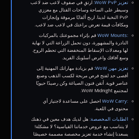
تعزيز WoW PvP:
ارتقِ في صفوف لاعب ضد لاعب
وسيطر على الساحة وساحات القتال مع معززي
PvP النخبة لدينا. اربح ألقابًا مرموقة وإنجازات
ومكافآت قيمة تعرض براعتك في لاعب ضد لاعب.
WoW Mounts:
قم بإثراء مجموعتك بالمركبات
النادرة والمشهورة، دون تحمل الزراعة التي لا نهاية
لها ومعدلات الإسقاط المنخفضة التي تحطم الروح.
وسع آفاقك واعرض أسلوبك الفريد.
تعزيز مهن WoW:
قم بزيادة مهاراتك المهنية إلى
أقصى حد لفتح فرص مربحة لكسب الذهب وصنع
عناصر قوية. أتقن فنون الصياغة وكن رصيدًا حيويًا
لمجتمع WoW Midnight.
WoW Carry:
احصل على مساعدة لاجتياز أي
محتوى في اللعبة.
الطلبات المخصصة:
هل لديك هدف معين في ذهنك
لا يتناسب مع عروض خدماتنا القياسية؟ لا مشكلة!
يسعدنا إنشاء خدمة تعزيز مخصصة مصممة خصيصًا