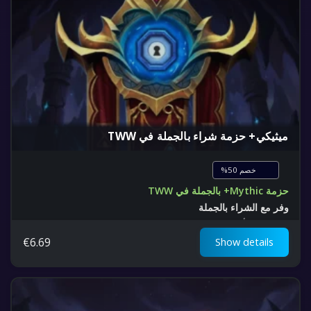
ميثيكي+ حزمة شراء بالجملة في TWW
خصم 50%
حزمة Mythic+ بالجملة في TWW
وفر مع الشراء بالجملة
استفد إلى أقصى حد من تجربتك في التعزيز اليوم
€
6.69
Show details