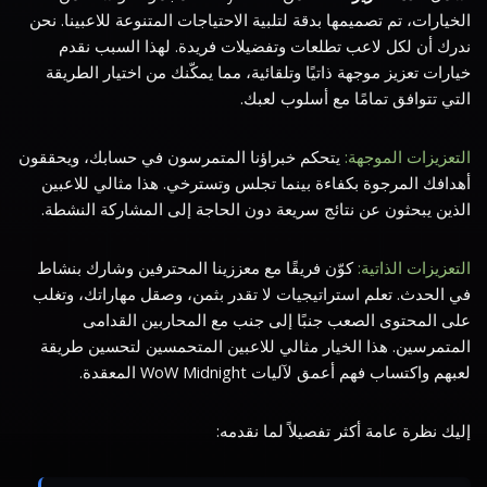
الخيارات، تم تصميمها بدقة لتلبية الاحتياجات المتنوعة للاعبينا. نحن
ندرك أن لكل لاعب تطلعات وتفضيلات فريدة. لهذا السبب نقدم
خيارات تعزيز موجهة ذاتيًا وتلقائية، مما يمكّنك من اختيار الطريقة
التي تتوافق تمامًا مع أسلوب لعبك.
التعزيزات الموجهة:
يتحكم خبراؤنا المتمرسون في حسابك، ويحققون
أهدافك المرجوة بكفاءة بينما تجلس وتسترخي. هذا مثالي للاعبين
الذين يبحثون عن نتائج سريعة دون الحاجة إلى المشاركة النشطة.
التعزيزات الذاتية:
كوّن فريقًا مع معززينا المحترفين وشارك بنشاط
في الحدث. تعلم استراتيجيات لا تقدر بثمن، وصقل مهاراتك، وتغلب
على المحتوى الصعب جنبًا إلى جنب مع المحاربين القدامى
المتمرسين. هذا الخيار مثالي للاعبين المتحمسين لتحسين طريقة
لعبهم واكتساب فهم أعمق لآليات WoW Midnight المعقدة.
إليك نظرة عامة أكثر تفصيلاً لما نقدمه: