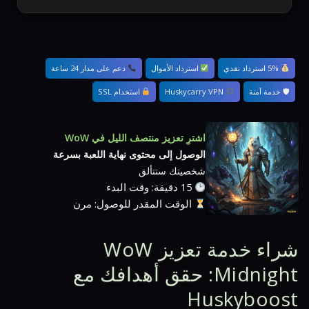
5% استرداد نقدي
استرداد الأموال
دعم على مدار 24 ساعة
🛡 خدمة آمنة
Huskycarry VPN
استخدام SSL
اشترِ تعزيز منتصف الليل في WoW
الوصول إلى محتوى نهاية اللعبة بسرعة
شخصيتك ستتألق
15 دقيقة: وقت البدء
الوقت المقدر للوصول: مرن
شراء خدمة تعزيز WoW
Midnight: حقق أهدافك مع
Huskyboost