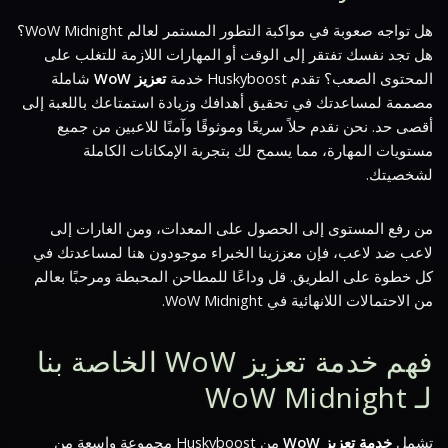
هل تواجه صعوبة في مواكبة التطور المستمر لعالم WoW Midnight؟
هل تجد نفسك تفتقر إلى الوقت أو المهارات اللازمة للتغلب على
المحتوى الصعب؟ تقدم Huskyboost خدمة
تعزيز WoW
شاملة
مصممة لمساعدتك في تحقيق أهدافك وزيادة استمتاعك باللعبة إلى
أقصى حد. نحن نقدم حلاً سريعًا وموثوقًا وآمنًا للاعبين من جميع
مستويات المهارة، مما يسمح لك بتجربة الإمكانات الكاملة
لشخصيتك.
من رفع المستوى إلى الحصول على المعدات، ومن الغارات إلى
لاعب ضد لاعب، فإن معززينا الخبراء موجودون هنا لمساعدتك في
كل خطوة على الطريق. قل وداعًا للمطاحن المحبطة ومرحبًا بعالم
من الاحتمالات اللانهائية في WoW Midnight.
فهم خدمة تعزيز WoW الخاصة بنا
لـ WoW Midnight
تشمل
خدمة تعزيز WoW
من Huskyboost مجموعة واسعة من