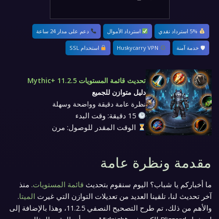
5% استرداد نقدي
استرداد الأموال
دعم على مدار 24 ساعة
🛡 خدمة آمنة
Huskycarry VPN
استخدام SSL
تحديث قائمة المستويات Mythic+ 11.2.5
دليل متوازن للجميع
نظرة عامة دقيقة وواضحة وسهلة
15 دقيقة: وقت البدء
الوقت المقدر للوصول: مرن
مقدمة ونظرة عامة
ما أخباركم يا شباب؟ اليوم سنقوم بتحديث
قائمة المستويات
. منذ
آخر تحديث لنا، تلقينا العديد من تعديلات التوازن التي غيرت
الميتا
.
والأهم من ذلك، تم طرح التصحيح النصفي 11.2.5، وهذا بالإضافة إلى