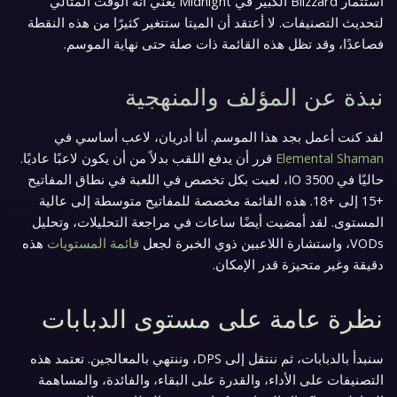
استثمار Blizzard الكبير في Midnight يعني أنه الوقت المثالي
لتحديث التصنيفات. لا أعتقد أن الميتا ستتغير كثيرًا من هذه النقطة
فصاعدًا، وقد تظل هذه القائمة ذات صلة حتى نهاية الموسم.
نبذة عن المؤلف والمنهجية
لقد كنت أعمل بجد هذا الموسم. أنا أدريان، لاعب أساسي في
Elemental Shaman
قرر أن يدفع اللقب بدلاً من أن يكون لاعبًا عاديًا.
حاليًا في 3500 IO، لعبت بكل تخصص في اللعبة في نطاق المفاتيح
+15 إلى +18. هذه القائمة مخصصة للمفاتيح متوسطة إلى عالية
المستوى. لقد أمضيت أيضًا ساعات في مراجعة التحليلات، وتحليل
VODs، واستشارة اللاعبين ذوي الخبرة لجعل
قائمة المستويات
هذه
دقيقة وغير متحيزة قدر الإمكان.
نظرة عامة على مستوى الدبابات
سنبدأ بالدبابات، ثم ننتقل إلى DPS، وننتهي بالمعالجين. تعتمد هذه
التصنيفات على الأداء، والقدرة على البقاء، والفائدة، والمساهمة