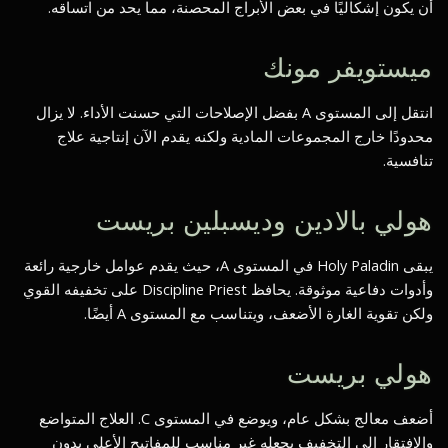
أن يكون إشكاليًا في بعض الأبراج المحصنة، مما يحد من اتساقه.
ميستويفر مونك
انتقل إلى المستوى A بفضل الإصلاحات التي حسنت الأداء. لا يزال
محدودًا خارج المجموعات المادية ولكنه يقدم الآن إنتاجية علاج
تنافسية.
هولي بالادين وديسبلين بريست
يبقى Holy Paladin في المستوى A، حيث يقدم عوامل خارجية رائعة
وأدوات دفاعية موثوقة. يحافظ Discipline Priest على تخفيفه القوي
ولكن تقوية الغارة الأضعف، ويتناسب مع المستوى A أيضًا.
هولي بريست
أضعف معالج بشكل عام، ويوضع في المستوى C. العلاج المتواضع
والافتقار إلى التخفيف يجعله غير مناسب للمفاتيح الأعلى بدون