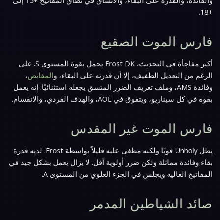
والفائدة، والقدرة على البقاء، والاتساق في نطاق المفاتيح +15 إلى
+18.
فارس الموت الصقيع
أكبر مفاجأة في التحديث، Frost DK يحمل بقوة المستوى S. على
الرغم من التعديل الطفيف، إلا أن قدرته على البقاء، و
المقابض
،
وفائدة AMS، وملف تعريف الضرر المتسق يجعله استثنائيًا. إنه يعمل
بقوة في كل سيناريو، ويتفوق في AOE، والهدف الفردي، والانقسام.
فارس الموت غير المقدس
يظل Unholy قويًا ولكنه مطغى عليه قليلاً بواسطة Frost. لديه قدرة
بقاء وفائدة مماثلة ولكن ضرر أولوية أقل. لا يزال يعمل بشكل جيد في
المفاتيح العالية ويجلس في الجزء العلوي من المستوى A.
صائد الشياطين المدمر