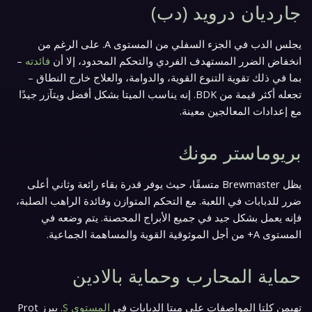
جارديان درويد (دب)
يجلس الدب في الجزء السفلي من المستوى A. على الرغم من
انخفاض الضرر المستهدف الفردي والتحكم المحدود، إلا أن
فائدته
–
بما في ذلك تقوية التنوع القوية، والدوامة، والعلاج خارج النطاق –
تجعله أكثر قيمة من BDK. إنه يناسب الميتا بشكل أفضل ويتآزر جيدًا
مع إعدادات المعالجين معينة.
بريوماستر مونك
يظل Brewmaster متسقًا، حيث يوفر قدرة بقاء رائعة وثاني أعلى
ضرر للدبابات في اللعبة. مع التحكم المتوازن وفائدة الراهب الصلبة،
فإنه يعمل بشكل جيد في جميع الأبراج المحصنة. يتم وضعه في
المستوى A+ من أجل الموثوقية القوية والمساهمة الجماعية.
حماية المحارب وحماية بالادين
تهيمن كلتا المواصفات على ميتا الدبابات في
المستوى S
. يبرز Prot