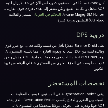
كان Havoc سابقًا في المستوى S، ويجلس الآن في A+. لا يزال لديه
AOE مذهل وإمكانية القمع ولكن يفتقر إلى هدف فردي قوي مقارنة بـ
BM Hunter وArcane Mage.
التحكم في الغوغاء
الممتاز والفائدة
تجعله قابلاً للتطبيق بدرجة كبيرة.
درويد DPS
يظل Balance Druid مقدرًا بأقل من قيمته ولكنه فعال، مع ضرر قوي
وفائدة قيمة من خلال شعاعه وتقوية الغارة – مما يكسبه المستوى A.
يوفر Feral Druid، عند اللعب في مجموعات مادية، AOE مذهل وضرر
قمع، مما يضعه في الجزء العلوي من المستوى A على الرغم من قيود
التكوين.
تخصصات المستحضر
يبقى Augmentation Evoker في المستوى C بسبب المقايضات
السيئة بين الضرر والدفاع. يكسب Devastation Evoker، الذي يقدم
AOE قويًا وقدرة على الحركة، موقعًا منخفضًا في المستوى A لـ