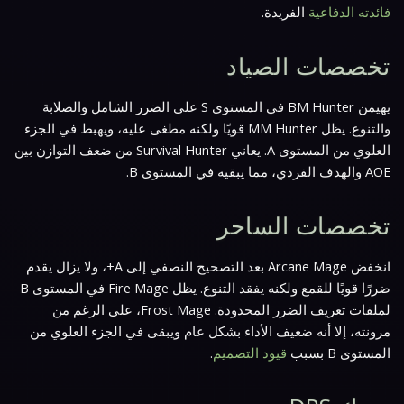
فائدته الدفاعية
الفريدة.
تخصصات الصياد
يهيمن BM Hunter في المستوى S على الضرر الشامل والصلابة
والتنوع. يظل MM Hunter قويًا ولكنه مطغى عليه، ويهبط في الجزء
العلوي من المستوى A. يعاني Survival Hunter من ضعف التوازن بين
AOE والهدف الفردي، مما يبقيه في المستوى B.
تخصصات الساحر
انخفض Arcane Mage بعد التصحيح النصفي إلى A+، ولا يزال يقدم
ضررًا قويًا للقمع ولكنه يفقد التنوع. يظل Fire Mage في المستوى B
لملفات تعريف الضرر المحدودة. Frost Mage، على الرغم من
مرونته، إلا أنه ضعيف الأداء بشكل عام ويبقى في الجزء العلوي من
المستوى B بسبب
قيود التصميم
.