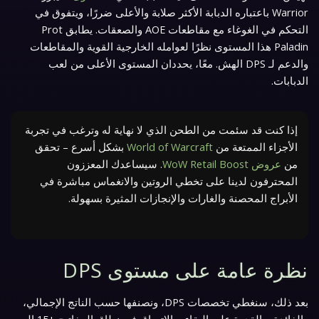
Warrior باعتباره الدبابة الأكثر صلابة والأعلى ضررًا، ويتفوق في
التحكم في الغوغاء مع مقاطعات AOE والصعقات. يطابق Prot
Paladin هذا المستوى نظرًا لعوامله الخارجية القوية والمقاطعات
والدعم لـ DPS الهش. معًا، يحددان المستوى الأعلى من لعب
الدبابات.
إذا كنت قد سئمت من الطحن الذي لا نهاية له وترغب في تجربة
الأجزاء الممتعة من
World of Warcraft
بشكل أسرع – تحقق
من
عروض WoW Retail Boost
. سيساعدك المعززون
المحترفون لدينا على تخطي الروتين والانغماس مباشرة في
الأبراج المحصنة والغارات والإنجازات المثيرة بسهولة.
نظرة عامة على مستوى DPS
بعد ذلك، سنغطي تخصصات DPS، ونصنفها حسب الناتج الإجمالي،