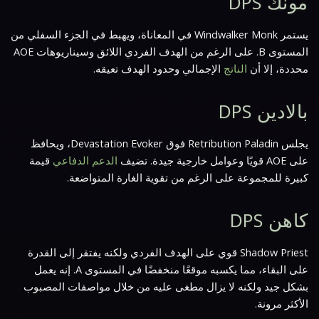
مونك DPS
يستمر Windwalker Monk في المعاناة، ويهبط في الجزء السفلي من
المستوى B. على الرغم من الهدف الفردي اللائق وسيناريوهات AOE
محددة، إلا أن
الناتج
الإجمالي وحدود الهدف تعيقه.
بالادين DPS
يجلس Retribution Paladin فوق Devastation Evoker، ويحافظ
على AOE قويًا وعوامل خارجية جيدة. تضيف
الدعم الدفاعي
قيمة
كبيرة للمجموعة على الرغم من تقوية الغارة المتواضعة.
كاهن DPS
Shadow Priest قوي على الهدف الفردي ولكنه يفتقر إلى القدرة
على البقاء، مما يكسبه موقعًا منخفضًا في المستوى A. إنه يعمل
بشكل جيد ولكنه لا يزال مطغى عليه من خلال مواصفات المصبوب
الأكثر مرونة.