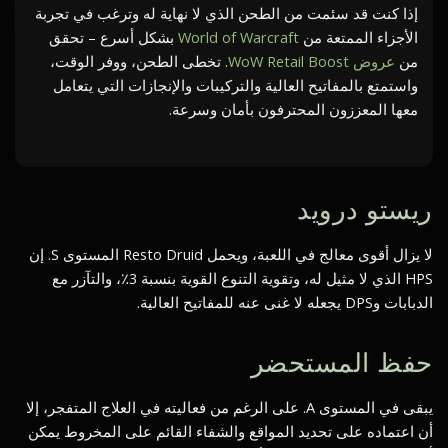
إذا كنت قد سئمت من الطحن الذي لا نهاية له وترغب في تجربة
الأجزاء الممتعة من
World of Warcraft
بشكل أسرع – تحقق
من
عروض WoW Retail Boost
. تخطى الطحن، ووفر الوقت،
واستمتع بالمفاتيح العالية والتركيبات والإنجازات التي يتعامل
معها المعززون المحترفون بأمان وسرعة.
ريستو درويد
لا يزال أقوى معالج في اللعبة، ويحمل Resto Druid المستوى S. إن
HPS الذي لا مثيل له، وتقوية التنوع القوية بنسبة 3٪، والتآزر مع
الدبابات وDPS يجعله لا غنى عنه للمفاتيح العالية.
حفظ المستحضر
يبقى في المستوى A. على الرغم من فعاليته في العلاج المتفجر، إلا
أن اعتماده على تحديد المواقع والشفاء القائم على المخروط يمكن