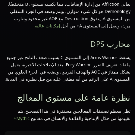
يعاني Affliction من إدارة الإضافات، مما يكسبه مستوى B منخفضًا.
Demonology هو كل شيء متوازن، ويتم وضعه في الجزء السفلي
من المستوى A. يتفوق Destruction مع AOE غير محدود وتناوب
مرن، ويصل إلى المستوى A+ من أجل
إمكانات عالية
.
محارب DPS
يسقط Arms Warrior إلى المستوى C بسبب ضعف الناتج عبر جميع
ملفات تعريف الضرر. Fury Warrior، بعد الإصلاحات الأخيرة، يعمل
بشكل ممتاز في AOE والهدف الفردي، ويضعه في الجزء العلوي من
المستوى A على الرغم من أنه مطغى عليه من قبل نظيره في الدبابة.
نظرة عامة على مستوى المعالج
تظل معظم تصنيفات المعالجين مستقرة في هذا التصحيح. يتم
تقييمها من خلال الإنتاجية والفائدة والاتساق في مفاتيح
Mythic+
.