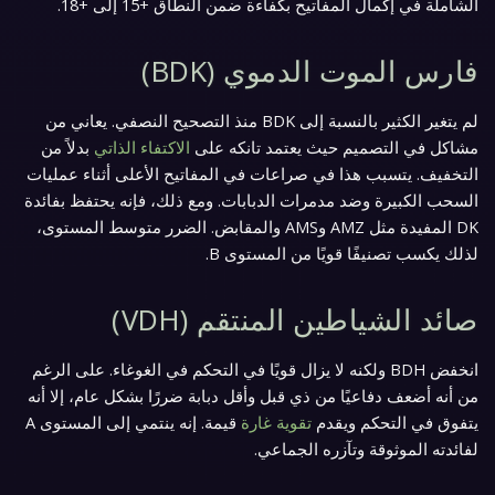
الشاملة في إكمال المفاتيح بكفاءة ضمن النطاق +15 إلى +18.
فارس الموت الدموي (BDK)
لم يتغير الكثير بالنسبة إلى BDK منذ التصحيح النصفي. يعاني من
مشاكل في التصميم حيث يعتمد تانكه على
الاكتفاء الذاتي
بدلاً من
التخفيف. يتسبب هذا في صراعات في المفاتيح الأعلى أثناء عمليات
السحب الكبيرة وضد مدمرات الدبابات. ومع ذلك، فإنه يحتفظ بفائدة
DK المفيدة مثل AMZ وAMS والمقابض. الضرر متوسط المستوى،
لذلك يكسب تصنيفًا قويًا من المستوى B.
صائد الشياطين المنتقم (VDH)
انخفض BDH ولكنه لا يزال قويًا في التحكم في الغوغاء. على الرغم
من أنه أضعف دفاعيًا من ذي قبل وأقل دبابة ضررًا بشكل عام، إلا أنه
يتفوق في التحكم ويقدم
تقوية غارة
قيمة. إنه ينتمي إلى المستوى A
لفائدته الموثوقة وتآزره الجماعي.