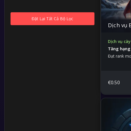
Đặt Lại Tất Cả Bộ Lọc
Dịch vụ 
Dịch vụ cày
Tăng hạng
Đạt rank m
€
0.50