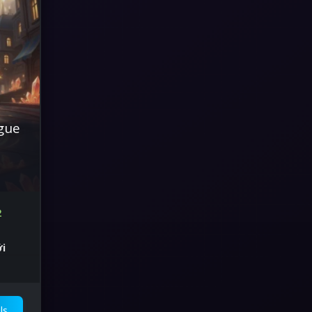
gue
2
i
 Ảnh
ls