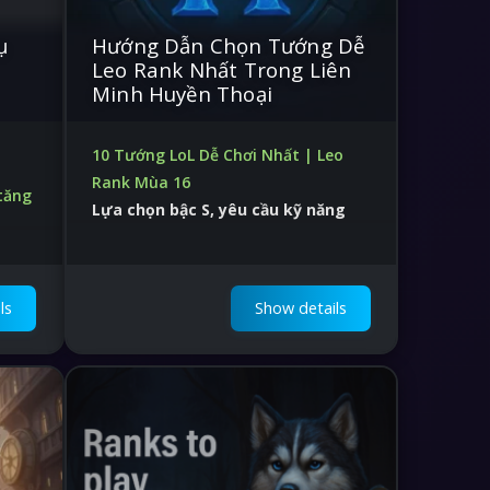
ụ
Hướng Dẫn Chọn Tướng Dễ
Leo Rank Nhất Trong Liên
Minh Huyền Thoại
10 Tướng LoL Dễ Chơi Nhất | Leo
Rank Mùa 16
tăng
Lựa chọn bậc S, yêu cầu kỹ năng
tối thiểu
Đầy đủ các vai trò, tăng LP nhanh
t rẻ
chóng
ls
Show details