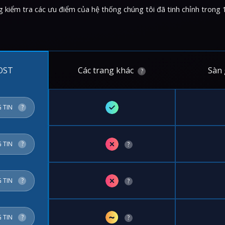
ng kiểm tra các ưu điểm của hệ thống chúng tôi đã tinh chỉnh trong 
Các trang khác
Sàn 
OST
?
✓
 TIN
?
✗
 TIN
?
?
✗
 TIN
?
?
~
 TIN
?
?