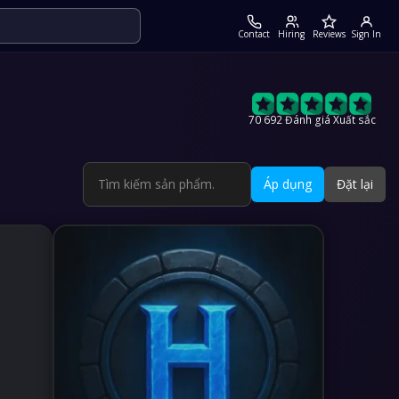
Contact
Hiring
Reviews
Sign In
70 692 Đánh giá Xuất sắc
Áp dụng
Đặt lại