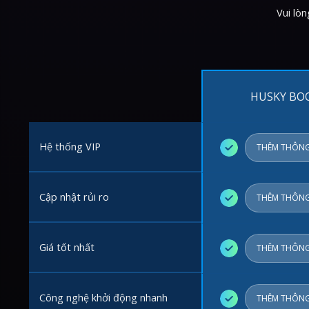
Vui lò
HUSKY BO
Hệ thống VIP
✓
THÊM THÔNG
Cập nhật rủi ro
✓
THÊM THÔNG
Giá tốt nhất
✓
THÊM THÔNG
Công nghệ khởi động nhanh
✓
THÊM THÔNG