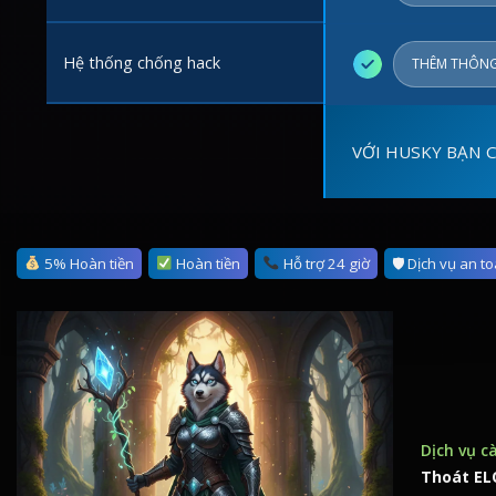
Hệ thống chống hack
✓
THÊM THÔNG
VỚI HUSKY BẠN 
5% Hoàn tiền
Hoàn tiền
Hỗ trợ 24 giờ
🛡 Dịch vụ an t
Dịch vụ c
Thoát ELO