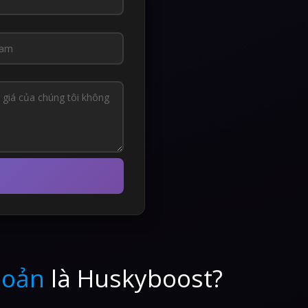
hoản
là Huskyboost?