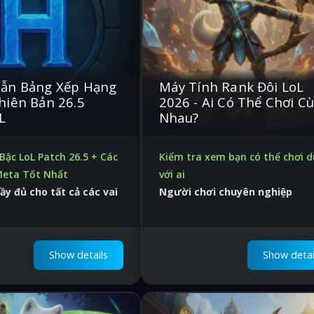
ẫn Bảng Xếp Hạng
Máy Tính Rank Đôi LoL
hiên Bản 26.5
2026 - Ai Có Thể Chơi C
L
Nhau?
Bậc LoL Patch 26.5 + Các
Kiểm tra xem bạn có thể chơi 
Meta Tốt Nhất
với ai
ầy đủ cho tất cả các vai
Người chơi chuyên nghiệp
hàng chờ đơn
Hỗ trợ 24/7, đảm bảo kết quả
ang bị, những lựa chọn tiềm
h xây dựng tối ưu
Show details
Show detai