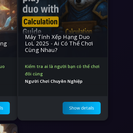
Máy Tính Xếp Hạng Duo
ùng
LoL 2025 - Ai Có Thể Chơi
Cùng Nhau?
duo
Kiểm tra ai là người bạn có thể chơi
đôi cùng
Người Chơi Chuyên Nghiệp
Hỗ trợ 24/7, đảm bảo kết quả
ls
Show details