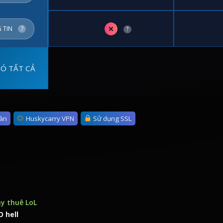
✗
 TIN
?
?
CÓ TẤT CẢ
oàn
Huskycarry VPN
Sử dụng SSL
ày thuê LoL
 hell