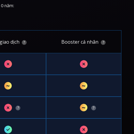
10 năm:
giao dịch
Booster cá nhân
?
?
✗
✗
~
~
✗
~
?
?
✓
✗