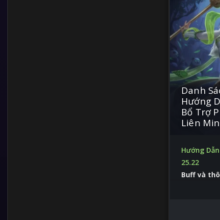
Danh Sá
Hướng D
Bổ Trợ P
Liên Mi
Hướng Dẫn 
25.22
Buff và thô
Leo rank nh
hơn