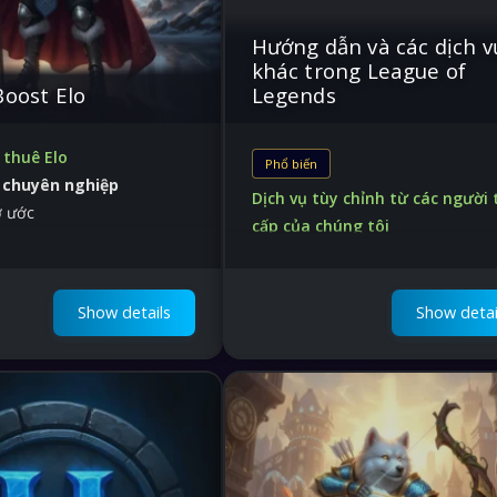
Hướng dẫn và các dịch v
khác trong League of
Boost Elo
Legends
 thuê Elo
Phổ biến
 chuyên nghiệp
Dịch vụ tùy chỉnh từ các người 
ơ ước
cấp của chúng tôi
400+ ưu đãi
Bạn có thể tìm thấy một số thứ rấ
Show details
Show detai