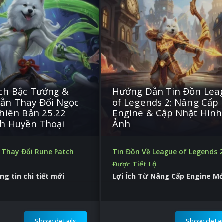
ch Bậc Tướng &
Hướng Dẫn Tin Đồn Lea
ẫn Thay Đổi Ngọc
of Legends 2: Nâng Cấp
hiên Bản 25.22
Engine & Cập Nhật Hình
nh Huyền Thoại
Ảnh
Thay Đổi Rune Patch
Tin Đồn Về League of Legends 
Được Tiết Lộ
ng tin chi tiết mới
Lợi Ích Từ Nâng Cấp Engine Mớ
anh hơn, chơi thông minh
Cải Tiến và Cập Nhật Về Mặt Hình
Show details
Show detai