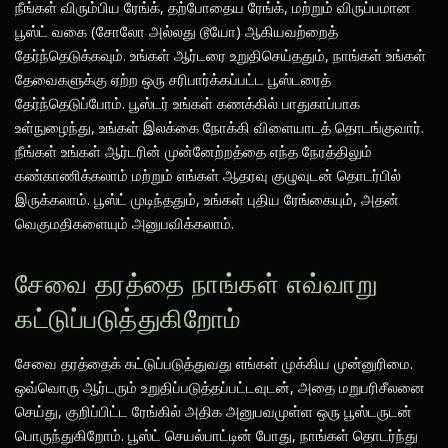
நீங்கள் விரும்பிய ரேங்க், தற்போதைய ரேங்க், மற்றும் விருப்பமான
பூஸ்ட் வகை (சோலோ அல்லது டூயோ) ஆகியவற்றைத்
தேர்ந்தெடுக்கவும். உங்கள் ஆர்டரை உறுதிசெய்ததும், நாங்கள் உங்கள்
தேவைகளுக்கு ஏற்ற ஒரு சரிபார்க்கப்பட்ட பூஸ்டரைத்
தேர்ந்தெடுப்போம். பூஸ்டர் உங்கள் கணக்கில் பாதுகாப்பாக
உள்நுழைந்து, உங்கள் இலக்கை நோக்கி விளையாடத் தொடங்குவார்.
நீங்கள் உங்கள் ஆர்டரின் முன்னேற்றத்தை எந்த நேரத்திலும்
கண்காணிக்கலாம் மற்றும் எங்கள் ஆதரவு குழுவுடன் தொடர்பில்
இருக்கலாம். பூஸ்ட் முடிந்ததும், உங்கள் புதிய ரேங்கையும், அதன்
வெகுமதிகளையும் அனுபவிக்கலாம்.
சேவை தரத்தை நாங்கள் எவ்வாறு
கட்டுப்படுத்துகிறோம்
சேவை தரத்தைக் கட்டுப்படுத்துவது எங்கள் முக்கிய முன்னுரிமை.
ஒவ்வொரு ஆர்டரும் உறுதிப்படுத்தப்பட்டவுடன், அதை மறுபரிசீலனை
செய்து, குறிப்பிட்ட ரேங்கில் அதிக அனுபவமுள்ள ஒரு பூஸ்டருடன்
பொருந்துகிறோம். பூஸ்ட் செயல்பாட்டின் போது, நாங்கள் தொடர்ந்து