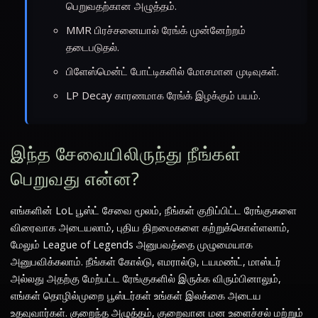
பெறுவதற்கான அழுத்தம்.
MMR பிரச்சனையால் ரேங்க் முன்னேற்றம்
தடைபடுதல்.
பிளேஸ்மென்ட் போட்டிகளில் மோசமான முடிவுகள்.
LP Decay காரணமாக ரேங்க் இழக்கும் பயம்.
இந்த சேவையிலிருந்து நீங்கள்
பெறுவது என்ன?
எங்களின் LoL பூஸ்ட் சேவை மூலம், நீங்கள் குறிப்பிட்ட ரேங்குகளை
விரைவாக அடையலாம், புதிய திறமைகளை கற்றுக்கொள்ளலாம்,
மேலும் League of Legends அனுபவத்தை முழுமையாக
அனுபவிக்கலாம். நீங்கள் கோல்டு, எமரால்டு, டயமண்ட், மாஸ்டர்
அல்லது அதற்கு மேற்பட்ட ரேங்குகளில் இருக்க விரும்பினாலும்,
எங்கள் தொழில்முறை பூஸ்டர்கள் உங்கள் இலக்கை அடைய
உதவுவார்கள். குறைந்த அழுத்தம், குறைவான மன உளைச்சல் மற்றும்