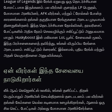
League of Legends இல் ரேங்க் ஏறுவது ஒரு தொடர்ச்சியான
போராட்டமாக இருக்கலாம். பல வீரர்கள் குறைந்த LP பெறுதல்,
மோசமான அணியினர், AFK வீரர்கள், மற்றும் ட்ரோல்கள் போன்ற
காரணங்களால் தங்கள் தகுதியான ரேங்குகளை அடைய முடியாமல்
திணறுகின்றனர். இந்த தொடர்ச்சியான தோல்விகள், தரவரிசைப்
போட்டிகளில் அதிக நேரம் செலவழிக்கும் சலிப்பூட்டும் அனுபவமாக
மாறும். Huskyboost இன் மலிவான LoL பூஸ்ட் சேவைகள் மூலம்,
இந்த பிரச்சனைகளைத் தவிர்த்து, உங்கள் விரும்பிய ரேங்கை
அடையலாம். சலிப்பூட்டும் க்ரைண்ட் இல்லாமல், புதிய ரேங்க் மற்றும்
அதன் வெகுமதிகளை அனுபவிக்கவும்.
ஏன் வீரர்கள் இந்த சேவையை
நாடுகிறார்கள்
லீக் ஆஃப் லெஜெண்ட்ஸ் உலகில், உங்கள் தனிப்பட்ட திறன்
பெரும்பாலும் அணியின் செயல்திறனால் தடைபடலாம். பல வீரர்கள்
தங்கள் கேம்களை வெல்ல கடினமாக உழைக்கிறார்கள், ஆனால் ஒரு
சில கெட்ட போட்டிகள் அல்லது மோசமான அணிச்சேர்க்கை