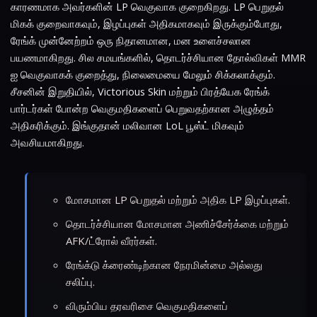
காரணமாக அவர்களின் LP வெகுவாக குறைகிறது. LP பெறுதல்
மிகக் குறைவாகவும், இழப்புகள் அதிகமாகவும் இருக்கும்போது,
ரேங்க் முன்னேற்றம் ஒரு நிதானமான, மன உளைச்சலான
பயணமாகிறது. சில சமயங்களில், தொடர்ச்சியான தோல்விகள் MMR
ஐ வெகுவாகக் குறைத்து, நிலைமையை மேலும் சிக்கலாக்கும்.
சீசனின் இறுதியில், Victorious Skin மற்றும் பிரத்யேக ரேங்க்
பார்டர்கள் போன்ற வெகுமதிகளைப் பெறுவதற்கான அழுத்தம்
அதிகரிக்கும். இங்குதான் மலிவான LoL பூஸ்ட் மிகவும்
அவசியமாகிறது.
மோசமான LP பெறுதல் மற்றும் அதிக LP இழப்புகள்.
தொடர்ச்சியான மோசமான அணிச்சேர்க்கை மற்றும்
AFK/ட்ரோல் வீரர்கள்.
ரேங்க்டு க்ரைண்டிற்கான நேரமின்மை அல்லது
சலிப்பு.
விரும்பிய தரவரிசை வெகுமதிகளைப்