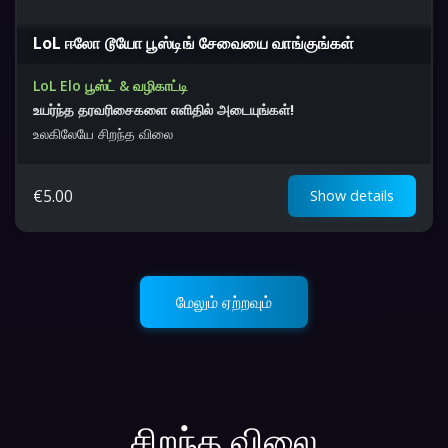
LoL ஈலோ டூயோ பூஸ்டிங் சேவையை வாங்குங்கள்
LoL Elo பூஸ்ட் & வழிகாட்டி
உயர்ந்த தரவரிசைகளை எளிதில் அடையுங்கள்!
உலகிலேயே சிறந்த விலை
€
5.00
Show details
மேலும் ஏற்றவும்
சிறந்த விலை