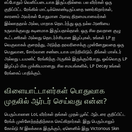
எப்போதும் வெளிப்படையாக இருப்பதில்லை. பல வீரர்கள் ஒரு
குறிப்பிட்ட ரேங்கில் மாட்டிக்கொண்டிருப்பதை உணர்கிறார்கள்,
காரணம் அவர்கள் போதுமான அளவு திறமையானவர்கள்
இல்லாததால் அல்ல, மாறாக தொடர்ந்து ஒரு நல்ல அணியை
உருவாக்குவது கடினமாக இருப்பதால்தான். ஒரு சில தவறான குழு
கூட்டணிகள் அல்லது தொடர்ச்சியான இழப்புகள், உங்கள் LP ஐ
வெகுவாகக் குறைத்து, அடுத்த தரவரிசைக்கு முன்னேறுவதை ஒரு
மெதுவான, சோர்வான சண்டையாக மாற்றிவிடும். நீங்கள் மாஸ்டர்
அல்லது டயமண்ட் ரேங்கிற்கு அருகில் இருக்கும்போது, ஒவ்வொரு LP
இழப்பும் மிக முக்கியமானது. சில சமயங்களில், LP Decay உங்கள்
ரேங்கைப் பாதிக்கும்.
விளையாட்டாளர்கள் பொதுவாக
முதலில் ஆர்டர் செய்வது என்ன?
பெரும்பாலான LoL வீரர்கள் தங்கள் முதல் பூஸ்ட் ஆர்டரை குறிப்பிட்ட
ரேங்க் முன்னேற்றத்திற்காக செய்கிறார்கள். இது பெரும்பாலும்
கோல்டு IV இலக்காக இருக்கும், ஏனெனில் இது Victorious Skin