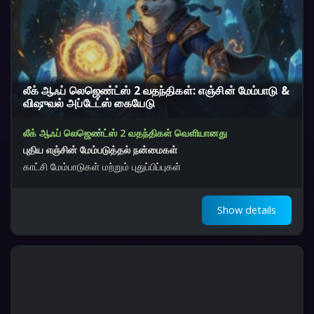
லீக் ஆஃப் லெஜெண்ட்ஸ் 2 வதந்திகள்: எஞ்சின் மேம்பாடு &
விஷுவல் அப்டேட்ஸ் கையேடு
லீக் ஆஃப் லெஜெண்ட்ஸ் 2 வதந்திகள் வெளியானது
புதிய எஞ்சின் மேம்படுத்தல் நன்மைகள்
காட்சி மேம்பாடுகள் மற்றும் புதுப்பிப்புகள்
Show details