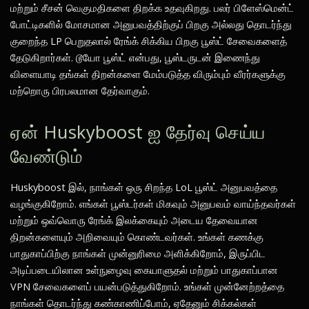
மற்றும் சீசன் வெகுமதிகளை திறக்க உதவுகிறது. பலர் பிளேஸ்மென்ட்
போட்டிகளில் மோசமான அனுபவத்திற்குப் பிறகு அல்லது தொடர்ந்து
குறைந்த LP பெறுதலால் ரேங்க் சிக்கிய பிறகு பூஸ்ட் சேவைகளைத்
தேடுகிறார்கள். டூயோ பூஸ்ட் என்பது, பூஸ்டருடன் இணைந்து
விளையாடி தங்கள் திறன்களை மேம்படுத்த விரும்பும் வீரர்களுக்கு
மற்றொரு பிரபலமான தேர்வாகும்.
ஏன் Huskyboost ஐ தேர்வு செய்ய
வேண்டும்
Huskyboost இல், நாங்கள் ஒரு சிறந்த LoL பூஸ்ட் அனுபவத்தை
வழங்குகிறோம். எங்கள் பூஸ்டர்கள் மிகவும் அனுபவம் வாய்ந்தவர்கள்
மற்றும் ஒவ்வொரு ரேங்க் இலக்கையும் அடைய தேவையான
திறன்களையும் அறிவையும் கொண்டவர்கள். உங்கள் கணக்கு
பாதுகாப்பிற்கு நாங்கள் முன்னுரிமை அளிக்கிறோம், இருப்பிட
அடிப்படையிலான உள்நுழைவு கையாளுதல் மற்றும் பாதுகாப்பான
VPN சேவைகளைப் பயன்படுத்துகிறோம். உங்கள் முன்னேற்றத்தை
நாங்கள் தொடர்ந்து கண்காணிப்போம், ஏதேனும் சிக்கல்கள்