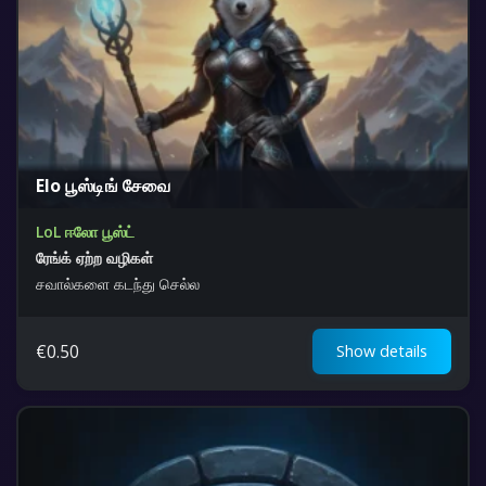
Elo பூஸ்டிங் சேவை
LoL ஈலோ பூஸ்ட்
ரேங்க் ஏற்ற வழிகள்
சவால்களை கடந்து செல்ல
€
0.50
Show details