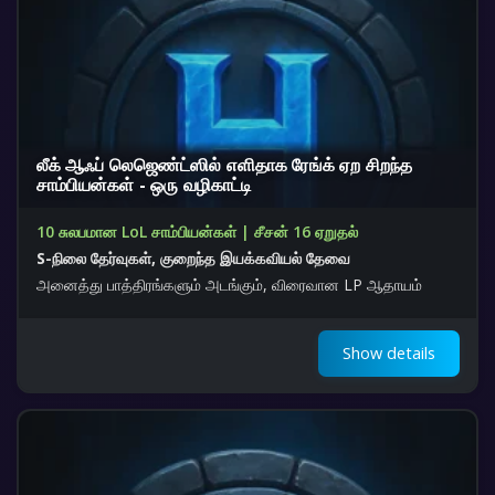
லீக் ஆஃப் லெஜெண்ட்ஸில் எளிதாக ரேங்க் ஏற சிறந்த
சாம்பியன்கள் - ஒரு வழிகாட்டி
10 சுலபமான LoL சாம்பியன்கள் | சீசன் 16 ஏறுதல்
S-நிலை தேர்வுகள், குறைந்த இயக்கவியல் தேவை
அனைத்து பாத்திரங்களும் அடங்கும், விரைவான LP ஆதாயம்
Show details