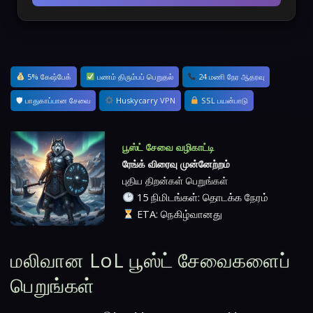
5% கேஷ்பேக்
பணம் திரும்பப் பெறுதல்
24 மணி நேர ஆதரவு
🛡 பாதுகாப்பான சேவை
Huskycarry VPN
SSL பயன்பாடு
பூஸ்ட் சேவை வழிகாட்டி
ரேங்க் விரைவு முன்னேற்றம்
புதிய திறன்கள் பெறுங்கள்
15 நிமிடங்கள்: தொடக்க நேரம்
ETA: நெகிழ்வானது
மலிவான LoL பூஸ்ட் சேவைகளைப்
பெறுங்கள்