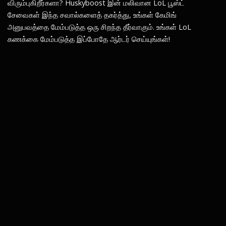
விரும்புகிறீர்களா? Huskyboost இன் மலிவான LoL பூஸ்ட்
சேவைகள் இந்த சவால்களைத் தகர்த்து, உங்கள் கேமிங்
அனுபவத்தை மேம்படுத்த ஒரு சிறந்த தீர்வாகும். உங்கள் LoL
கணக்கை மேம்படுத்த இப்போதே ஆர்டர் செய்யுங்கள்!