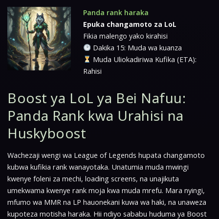
Panda rank haraka
Epuka changamoto za LoL
Fikia malengo yako kirahisi
Dakika 15: Muda wa kuanza
Muda Uliokadiriwa Kufika (ETA):
Rahisi
Boost ya LoL ya Bei Nafuu:
Panda Rank kwa Urahisi na
Huskyboost
Wachezaji wengi wa League of Legends hupata changamoto
kubwa kufikia rank wanayotaka. Unatumia muda mwingi
kwenye foleni za mechi, loading screens, na unajikuta
umekwama kwenye rank moja kwa muda mrefu. Mara nyingi,
mfumo wa MMR na LP hauonekani kuwa wa haki, na unaweza
kupoteza motisha haraka. Hii ndiyo sababu huduma ya Boost