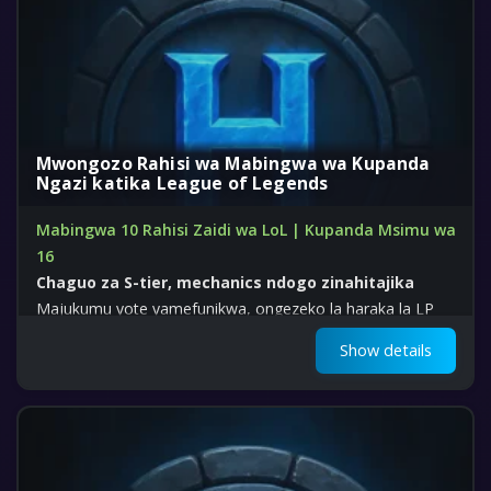
Mwongozo Rahisi wa Mabingwa wa Kupanda
Ngazi katika League of Legends
Mabingwa 10 Rahisi Zaidi wa LoL | Kupanda Msimu wa
16
Chaguo za S-tier, mechanics ndogo zinahitajika
Majukumu yote yamefunikwa, ongezeko la haraka la LP
Show details