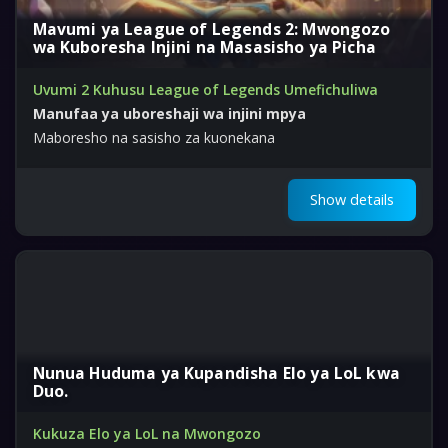
Mavumi ya League of Legends 2: Mwongozo
wa Kuboresha Injini na Masasisho ya Picha
Uvumi 2 Kuhusu League of Legends Umefichuliwa
Manufaa ya uboreshaji wa injini mpya
Maboresho na sasisho za kuonekana
Show details
Nunua Huduma ya Kupandisha Elo ya LoL kwa
Duo.
Kukuza Elo ya LoL na Mwongozo