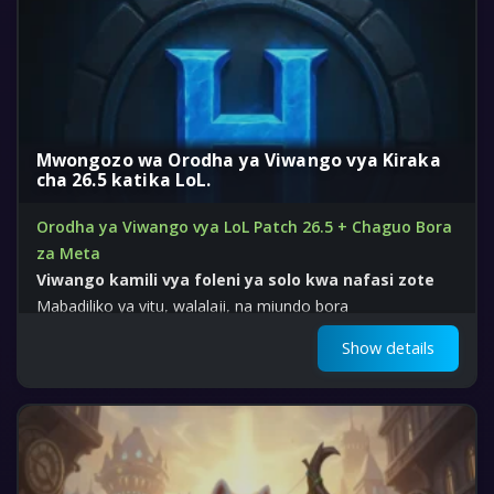
Mwongozo wa Orodha ya Viwango vya Kiraka
cha 26.5 katika LoL.
Orodha ya Viwango vya LoL Patch 26.5 + Chaguo Bora
za Meta
Viwango kamili vya foleni ya solo kwa nafasi zote
Mabadiliko ya vitu, walalaji, na miundo bora
Show details