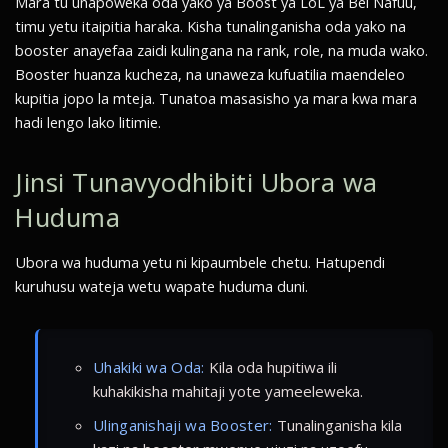
Mara tu unapoweka oda yako ya Boost ya LoL ya Bei Nafuu,
timu yetu itaipitia haraka. Kisha tunalinganisha oda yako na
booster anayefaa zaidi kulingana na rank, role, na muda wako.
Booster huanza kucheza, na unaweza kufuatilia maendeleo
kupitia jopo la mteja. Tunatoa masasisho ya mara kwa mara
hadi lengo lako litimie.
Jinsi Tunavyodhibiti Ubora wa
Huduma
Ubora wa huduma yetu ni kipaumbele chetu. Hatupendi
kuruhusu wateja wetu wapate huduma duni.
Uhakiki wa Oda:
Kila oda hupitiwa ili
kuhakikisha mahitaji yote yameeleweka.
Ulinganishaji wa Booster:
Tunalinganisha kila