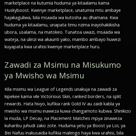
marketplace na kutumia huduma ya kitaalamu kama
Huskyboost. Kwenye marketplace, unatumia mtu ambaye
hajakaguliwa, bila msaada wa kutosha au dhamana. Kwa
huduma ya kitaalamu, unapata timu nzima inayohakikisha
ubora, usalama, na matokeo. Tunatoa uwazi, msaada wa
wateja, na ulinzi wa akaunti yako, mambo ambayo huwezi
kuyapata kwa urahisi kwenye marketplace huru.
Zawadi za Msimu na Misukumo
ya Mwisho wa Msimu
Kila msimu wa League of Legends unakuja na zawadi za
kipekee kama vile Victorious Skin, ranked borders, na split
rewards. Hata hivyo, kufikia rank Gold IV au zaidi kabla ya
mwisho wa msimu inaweza kuwa changamoto kubwa. Shinikizo
la muda, LP Decay, na Placement Matches mpya zinaweza
kuharibu juhudi zako zote. Huduma yetu ya Boost ya LoL ya
Bei Nafuu inakusaidia kufikia malengo haya kwa urahisi, bila