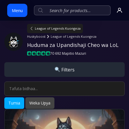
Menu
League of Legends Kuongeza
Skip
Huskyboost
League of Legends Kuongeza
to
Huduma za Upandishaji Cheo wa LoL
content
70 692 Mapitio Mazuri
Filters
Tumia
Weka Upya