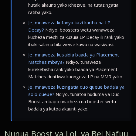
hutaki akaunti yako ichezwe, na tutazingatia
ratiba yako.
Je, mnaweza kufanya kazi karibu na LP
Decay?
Ndiyo, boosters wetu wanaweza
kucheza mechi za kuzuia LP Decay ili rank yako
ibaki salama bila wewe kuwa na wasiwasi.
Je, mnaweza kusaidia baada ya Placement
Matches mbaya?
Ndiyo, tunaweza
kurekebisha rank yako baada ya Placement
Matches duni kwa kuongeza LP na MMR yako.
Je, mnaweza kuzingatia duo queue badala ya
solo queue?
Ndiyo, tunatoa huduma ya Duo
Boost ambapo unacheza na booster wetu
badala ya kutoa akaunti yako.
Nunua Boost ya LoL ya Bei Nafuu