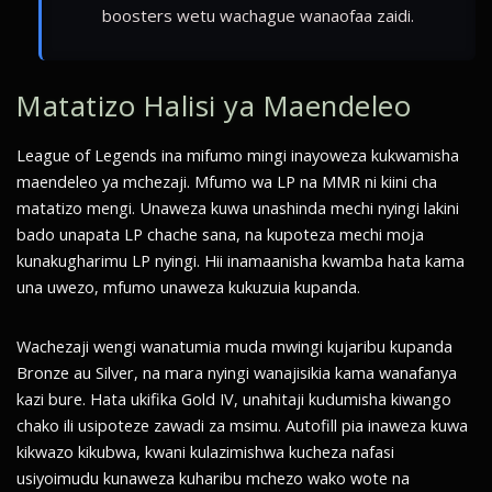
boosters wetu wachague wanaofaa zaidi.
Matatizo Halisi ya Maendeleo
League of Legends ina mifumo mingi inayoweza kukwamisha
maendeleo ya mchezaji. Mfumo wa LP na MMR ni kiini cha
matatizo mengi. Unaweza kuwa unashinda mechi nyingi lakini
bado unapata LP chache sana, na kupoteza mechi moja
kunakugharimu LP nyingi. Hii inamaanisha kwamba hata kama
una uwezo, mfumo unaweza kukuzuia kupanda.
Wachezaji wengi wanatumia muda mwingi kujaribu kupanda
Bronze au Silver, na mara nyingi wanajisikia kama wanafanya
kazi bure. Hata ukifika Gold IV, unahitaji kudumisha kiwango
chako ili usipoteze zawadi za msimu. Autofill pia inaweza kuwa
kikwazo kikubwa, kwani kulazimishwa kucheza nafasi
usiyoimudu kunaweza kuharibu mchezo wako wote na