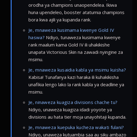
orodha ya champions unaopendelea. Ikiwa
huna upendeleo, booster atatumia champions
bora kwa ajili ya kupanda rank.
Je, mnaweza kusimama kwenye Gold IV
haswa?
Ndiyo, tunaweza kusimama kwenye
rank maalum kama Gold IV ili uhakikishe
unapata Victorious Skin na zawadi nyingine za
msimu.
Je, mnaweza kusaidia kabla ya msimu kuisha?
Kabisa! Tunafanya kazi haraka ili kuhakikisha
unafikia lengo lako la rank kabla ya deadline ya
msimu.
Je, ninaweza kuagiza divisions chache tu?
Ndiyo, unaweza kuagiza idadi yoyote ya
divisions au hata tier moja unayohitaji kupanda.
Je, mnaweza kuepuka kucheza wakati fulani?
Ndiyo, unaweza kutuambia saa au siku ambazo