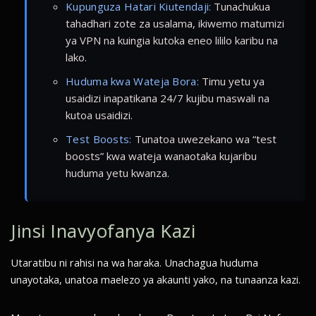
Kupunguza Hatari Kiutendaji:
Tunachukua
tahadhari zote za usalama, ikiwemo matumizi
ya VPN na kuingia kutoka eneo lililo karibu na
lako.
Huduma kwa Wateja Bora:
Timu yetu ya
usaidizi inapatikana 24/7 kujibu maswali na
kutoa usaidizi.
Test Boosts:
Tunatoa uwezekano wa “test
boosts” kwa wateja wanaotaka kujaribu
huduma yetu kwanza.
Jinsi Inavyofanya Kazi
Utaratibu ni rahisi na wa haraka. Unachagua huduma
unayotaka, unatoa maelezo ya akaunti yako, na tunaanza kazi.