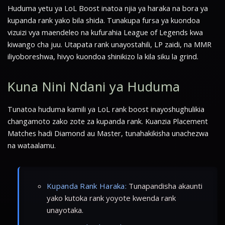
Huduma yetu ya LoL Boost inatoa njia ya haraka na bora ya
kupanda rank yako bila shida. Tunakupa fursa ya kuondoa
vizuizi vya maendeleo na kufurahia League of Legends kwa
kiwango cha juu. Utapata rank unayostahili, LP zaidi, na MMR
iliyoboreshwa, hivyo kuondoa shinikizo la kila siku la grind.
Kuna Nini Ndani ya Huduma
Tunatoa huduma kamili ya LoL rank boost inayoshughulikia
changamoto zako zote za kupanda rank. Kuanzia Placement
Matches hadi Diamond au Master, tunahakikisha unachezwa
na wataalamu.
Kupanda Rank Haraka:
Tunapandisha akaunti
yako kutoka rank yoyote kwenda rank
unayotaka.