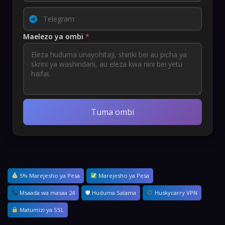
Maelezo ya ombi
*
Tuma ombi
5% Marejesho ya Pesa
Marejesho ya Pesa
Msaada wa masaa 24
🛡 Huduma Salama
Huskycarry VPN
Matumizi ya SSL