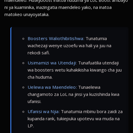
maendeleo. Huskyboost inatoa huduma ya LoL Boost ambayo
ni ya kuaminika, inazingatia maendeleo yako, na inatoa
matokeo unayoyataka.
Boosters Waliothibitishwa:
Tunatumia
wachezaji wenye uzoefu wa hali ya juu na
rekodi safi.
Usimamizi wa Utendaji:
Tunafuatilia utendaji
wa boosters wetu kuhakikisha kiwango cha juu
cha huduma.
Uelewa wa Maendeleo:
Tunaelewa
changamoto za LoL na jinsi ya kuzishinda kwa
ufanisi.
Ufanisi wa Njia:
Tunatumia mbinu bora zaidi za
kupanda rank, tukiepuka upotevu wa muda na
LP.