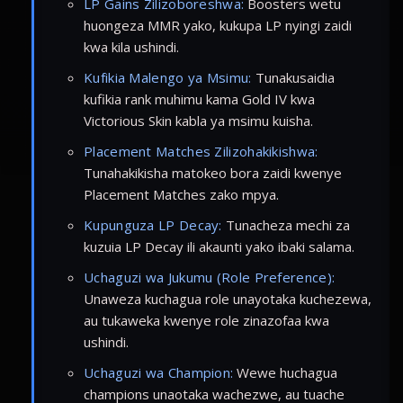
LP Gains Zilizoboreshwa:
Boosters wetu
huongeza MMR yako, kukupa LP nyingi zaidi
kwa kila ushindi.
Kufikia Malengo ya Msimu:
Tunakusaidia
kufikia rank muhimu kama Gold IV kwa
Victorious Skin kabla ya msimu kuisha.
Placement Matches Zilizohakikishwa:
Tunahakikisha matokeo bora zaidi kwenye
Placement Matches zako mpya.
Kupunguza LP Decay:
Tunacheza mechi za
kuzuia LP Decay ili akaunti yako ibaki salama.
Uchaguzi wa Jukumu (Role Preference):
Unaweza kuchagua role unayotaka kuchezewa,
au tukaweka kwenye role zinazofaa kwa
ushindi.
Uchaguzi wa Champion:
Wewe huchagua
champions unaotaka wachezwe, au tuache