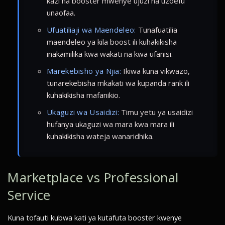
kazi na booster mwenye ujuzi na uzoefu
unaofaa.
Ufuatiliaji wa Maendeleo:
Tunafuatilia
maendeleo ya kila boost ili kuhakikisha
inakamilika kwa wakati na kwa ufanisi.
Marekebisho ya Njia:
Ikiwa kuna vikwazo,
tunarekebisha mkakati wa kupanda rank ili
kuhakikisha mafanikio.
Ukaguzi wa Usaidizi:
Timu yetu ya usaidizi
hufanya ukaguzi wa mara kwa mara ili
kuhakikisha wateja wanaridhika.
Marketplace vs Professional
Service
Kuna tofauti kubwa kati ya kutafuta booster kwenye