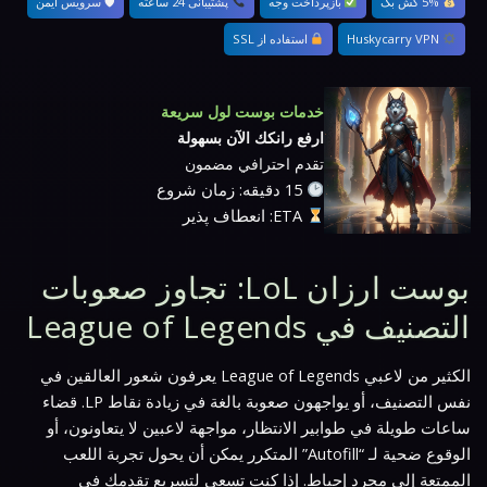
5% کش بک
بازپرداخت وجه
پشتیبانی 24 ساعته
🛡 سرویس ایمن
Huskycarry VPN
استفاده از SSL
خدمات بوست لول سريعة
ارفع رانكك الآن بسهولة
تقدم احترافي مضمون
15 دقیقه: زمان شروع
ETA: انعطاف پذیر
بوست ارزان LoL: تجاوز صعوبات
التصنيف في League of Legends
الكثير من لاعبي League of Legends يعرفون شعور العالقين في
نفس التصنيف، أو يواجهون صعوبة بالغة في زيادة نقاط LP. قضاء
ساعات طويلة في طوابير الانتظار، مواجهة لاعبين لا يتعاونون، أو
الوقوع ضحية لـ “Autofill” المتكرر يمكن أن يحول تجربة اللعب
الممتعة إلى مجرد إحباط. إذا كنت تسعى لتسريع تقدمك في