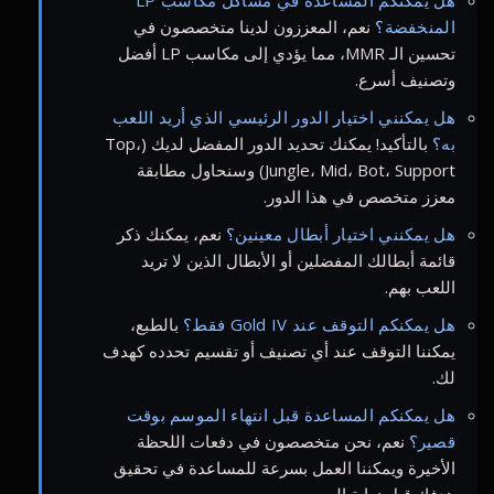
هل يمكنكم المساعدة في مشاكل مكاسب LP
المنخفضة؟
نعم، المعززون لدينا متخصصون في
تحسين الـ MMR، مما يؤدي إلى مكاسب LP أفضل
وتصنيف أسرع.
هل يمكنني اختيار الدور الرئيسي الذي أريد اللعب
به؟
بالتأكيد! يمكنك تحديد الدور المفضل لديك (Top،
Jungle، Mid، Bot، Support) وسنحاول مطابقة
معزز متخصص في هذا الدور.
هل يمكنني اختيار أبطال معينين؟
نعم، يمكنك ذكر
قائمة أبطالك المفضلين أو الأبطال الذين لا تريد
اللعب بهم.
هل يمكنكم التوقف عند Gold IV فقط؟
بالطبع،
يمكننا التوقف عند أي تصنيف أو تقسيم تحدده كهدف
لك.
هل يمكنكم المساعدة قبل انتهاء الموسم بوقت
قصير؟
نعم، نحن متخصصون في دفعات اللحظة
الأخيرة ويمكننا العمل بسرعة للمساعدة في تحقيق