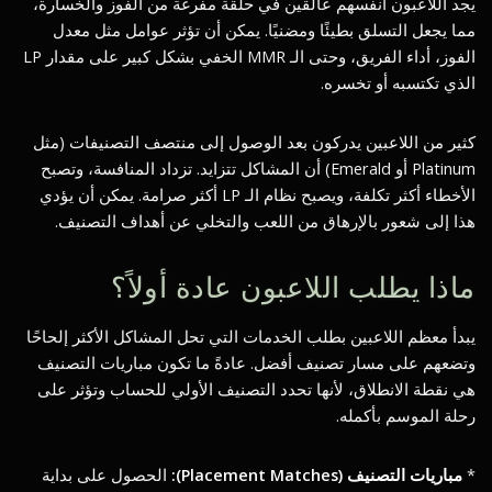
يجد اللاعبون أنفسهم عالقين في حلقة مفرغة من الفوز والخسارة،
مما يجعل التسلق بطيئًا ومضنيًا. يمكن أن تؤثر عوامل مثل معدل
الفوز، أداء الفريق، وحتى الـ MMR الخفي بشكل كبير على مقدار LP
الذي تكتسبه أو تخسره.
كثير من اللاعبين يدركون بعد الوصول إلى منتصف التصنيفات (مثل
Platinum أو Emerald) أن المشاكل تتزايد. تزداد المنافسة، وتصبح
الأخطاء أكثر تكلفة، ويصبح نظام الـ LP أكثر صرامة. يمكن أن يؤدي
هذا إلى شعور بالإرهاق من اللعب والتخلي عن أهداف التصنيف.
ماذا يطلب اللاعبون عادة أولاً؟
يبدأ معظم اللاعبين بطلب الخدمات التي تحل المشاكل الأكثر إلحاحًا
وتضعهم على مسار تصنيف أفضل. عادةً ما تكون مباريات التصنيف
هي نقطة الانطلاق، لأنها تحدد التصنيف الأولي للحساب وتؤثر على
رحلة الموسم بأكمله.
*
مباريات التصنيف (Placement Matches):
الحصول على بداية