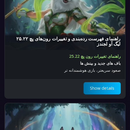
راهنمای فهرست رده‌بندی و تغییرات رون‌های پچ ۲۵.۲۲
لیگ آو لجندز
راهنمای تغییرات رون پچ 25.22
باف های جدید و بینش ها
صعود سریعتر، بازی هوشمندانه تر
Show details