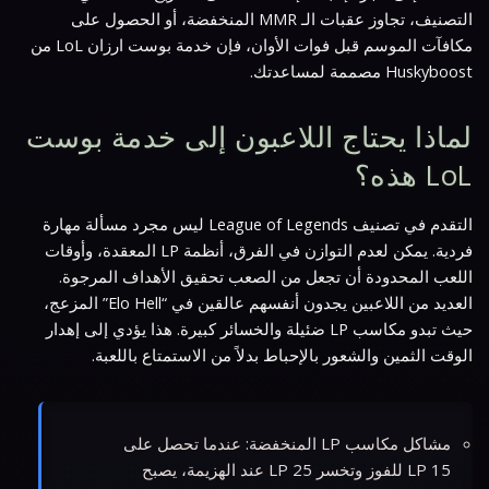
التصنيف، تجاوز عقبات الـ MMR المنخفضة، أو الحصول على
مكافآت الموسم قبل فوات الأوان، فإن خدمة بوست ارزان LoL من
Huskyboost مصممة لمساعدتك.
لماذا يحتاج اللاعبون إلى خدمة بوست
LoL هذه؟
التقدم في تصنيف League of Legends ليس مجرد مسألة مهارة
فردية. يمكن لعدم التوازن في الفرق، أنظمة LP المعقدة، وأوقات
اللعب المحدودة أن تجعل من الصعب تحقيق الأهداف المرجوة.
العديد من اللاعبين يجدون أنفسهم عالقين في “Elo Hell” المزعج،
حيث تبدو مكاسب LP ضئيلة والخسائر كبيرة. هذا يؤدي إلى إهدار
الوقت الثمين والشعور بالإحباط بدلاً من الاستمتاع باللعبة.
مشاكل مكاسب LP المنخفضة: عندما تحصل على
15 LP للفوز وتخسر 25 LP عند الهزيمة، يصبح