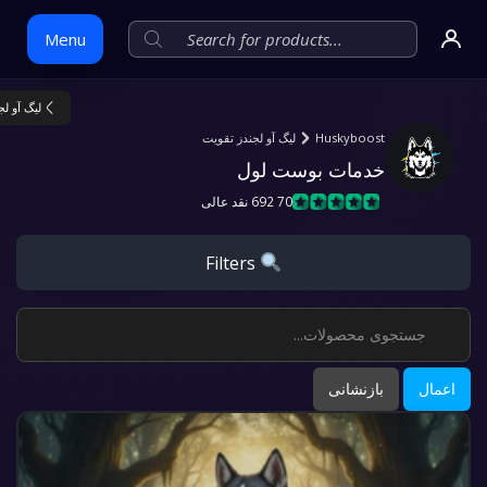
Menu
لیگ آو ل
Skip
Huskyboost
لیگ آو لجندز تقویت
to
خدمات بوست لول
content
70 692 نقد عالی
Filters
اعمال
بازنشانی