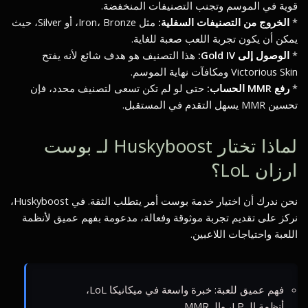
قوية في الموسم وتجنب التصنيفات المنخفضة.
*
الخروج من التصنيفات السفلية:
مثل Iron، Bronze، أو Silver، حيث
يمكن أن يكون تجربة اللعب صعبة للغاية.
*
الوصول إلى Gold IV:
هذا التصنيف هو هدف شائع لأنه يفتح
Victorious Skin ومكافآت نهاية الموسم.
*
رفع MMR الحساب:
حتى لو لم تكن تسعى لتصنيف محدد، فإن
تحسين MMR يسهل التقدم في المستقبل.
لماذا تختار Huskyboost لـ بوست
ارزان LoL؟
نحن ندرك أن اختيار خدمة بوست أمر يتطلب الثقة. في Huskyboost،
نركز على تقديم تجربة موثوقة وفعالة، مدعومة بفهم عميق لأنظمة
اللعبة واحتياجات اللاعبين.
فهم عميق للعبة: خبرة واسعة في ميكانيكا LoL،
أنظمة الـ LP، والـ MMR.