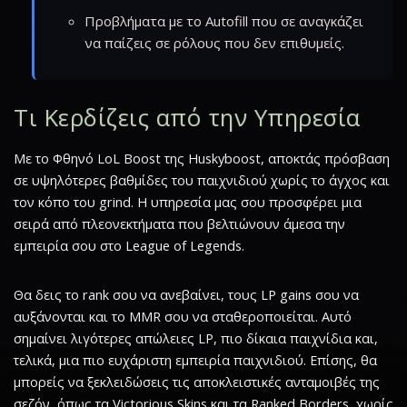
Προβλήματα με το Autofill που σε αναγκάζει
να παίζεις σε ρόλους που δεν επιθυμείς.
Τι Κερδίζεις από την Υπηρεσία
Με το Φθηνό LoL Boost της Huskyboost, αποκτάς πρόσβαση
σε υψηλότερες βαθμίδες του παιχνιδιού χωρίς το άγχος και
τον κόπο του grind. Η υπηρεσία μας σου προσφέρει μια
σειρά από πλεονεκτήματα που βελτιώνουν άμεσα την
εμπειρία σου στο League of Legends.
Θα δεις το rank σου να ανεβαίνει, τους LP gains σου να
αυξάνονται και το MMR σου να σταθεροποιείται. Αυτό
σημαίνει λιγότερες απώλειες LP, πιο δίκαια παιχνίδια και,
τελικά, μια πιο ευχάριστη εμπειρία παιχνιδιού. Επίσης, θα
μπορείς να ξεκλειδώσεις τις αποκλειστικές ανταμοιβές της
σεζόν, όπως τα Victorious Skins και τα Ranked Borders, χωρίς