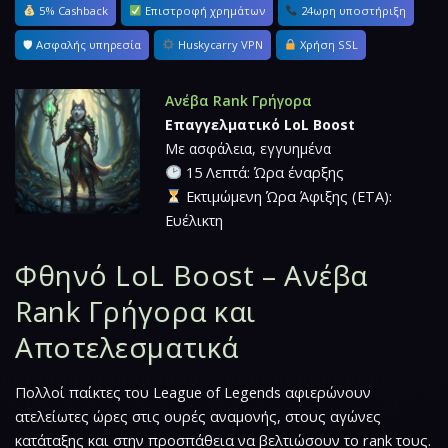
5% Cashback
Επιστροφή χρημάτων
24ωρη υποστήριξη
🛡 Ασφαλής υπηρεσία
Huskycarry VPN
Χρήση SSL
Ανέβα Rank Γρήγορα
Επαγγελματικό LoL Boost
Με ασφάλεια, εγγυημένα
15 Λεπτά: Ώρα έναρξης
Εκτιμώμενη Ώρα Άφιξης (ETA):
Ευέλικτη
Φθηνό LoL Boost – Ανέβα
Rank Γρήγορα και
Αποτελεσματικά
Πολλοί παίκτες του League of Legends αφιερώνουν
ατελείωτες ώρες στις ουρές αναμονής, στους αγώνες
κατάταξης και στην προσπάθεια να βελτιώσουν το rank τους.