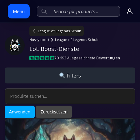
Menu
League of Legends Schub
Skip
Huskyboost
League of Legends Schub
to
LoL Boost-Dienste
content
70 692 Ausgezeichnete Bewertungen
Filters
Anwenden
Zurücksetzen