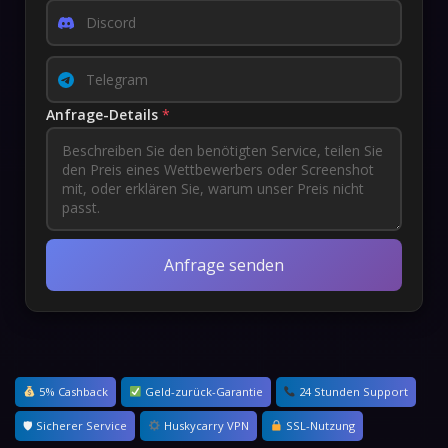
Anfrage-Details
*
Anfrage senden
5% Cashback
Geld-zurück-Garantie
24 Stunden Support
🛡 Sicherer Service
Huskycarry VPN
SSL-Nutzung