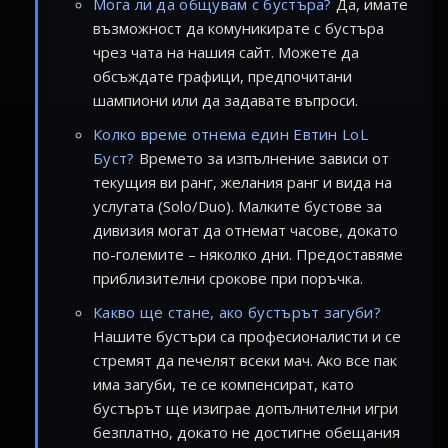
Мога ли да общувам с бустъра?
Да, имате
възможност да комуникирате с бустъра
чрез чата на нашия сайт. Можете да
обсъждате графици, предпочитани
шампиони или да задавате въпроси.
Колко време отнема един Евтин LoL
Буст?
Времето за изпълнение зависи от
текущия ви ранг, желания ранг и вида на
услугата (Solo/Duo). Малките бустове за
дивизия могат да отнемат часове, докато
по-големите – няколко дни. Предоставяме
приблизителни срокове при поръчка.
Какво ще стане, ако бустърът загуби?
Нашите бустъри са професионалисти и се
стремят да печелят всеки мач. Ако все пак
има загуби, те се компенсират, като
бустърът ще изиграе допълнителни игри
безплатно, докато не достигне обещания