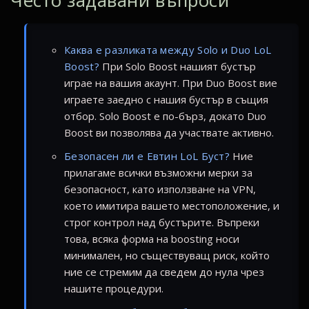
Често задавани въпроси
Каква е разликата между Solo и Duo LoL
Boost?
При Solo Boost нашият бустър
играе на вашия акаунт. При Duo Boost вие
играете заедно с нашия бустър в същия
отбор. Solo Boost е по-бърз, докато Duo
Boost ви позволява да участвате активно.
Безопасен ли е Евтин LoL Буст?
Ние
прилагаме всички възможни мерки за
безопасност, като използване на VPN,
което имитира вашето местоположение, и
строг контрол над бустърите. Въпреки
това, всяка форма на boosting носи
минимален, но съществуващ риск, който
ние се стремим да сведем до нула чрез
нашите процедури.