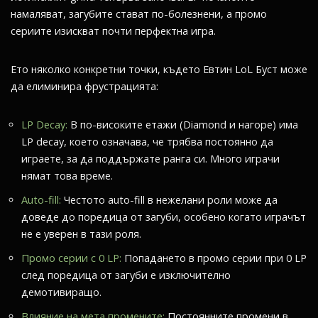
намаляват, загубите стават по-болезнени, а промо
сериите изискват почти перфектна игра.
Ето няколко конкретни точки, където Евтин LoL Буст може
да елиминира фрустрацията:
LP Decay:
В по-високите етажи (Diamond и нагоре) има
LP decay, което означава, че трябва постоянно да
играете, за да поддържате ранга си. Много играчи
нямат това време.
Auto-fill:
Честото auto-fill в нежелани роли може да
доведе до поредица от загуби, особено когато играчът
не е уверен в тази роля.
Промо серии с 0 LP:
Попадането в промо серии при 0 LP
след поредица от загуби е изключително
демотивиращо.
Влияние на мета промените:
Постоянните промени в