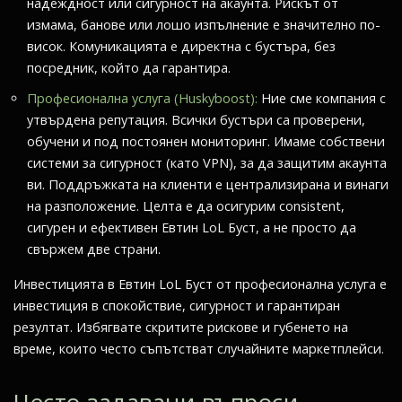
надеждност или сигурност на акаунта. Рискът от
измама, банове или лошо изпълнение е значително по-
висок. Комуникацията е директна с бустъра, без
посредник, който да гарантира.
Професионална услуга (Huskyboost):
Ние сме компания с
утвърдена репутация. Всички бустъри са проверени,
обучени и под постоянен мониторинг. Имаме собствени
системи за сигурност (като VPN), за да защитим акаунта
ви. Поддръжката на клиенти е централизирана и винаги
на разположение. Целта е да осигурим consistent,
сигурен и ефективен Евтин LoL Буст, а не просто да
свържем две страни.
Инвестицията в Евтин LoL Буст от професионална услуга е
инвестиция в спокойствие, сигурност и гарантиран
резултат. Избягвате скритите рискове и губенето на
време, които често съпътстват случайните маркетплейси.