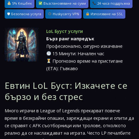
5% Кешбек
Възстановяване на суми
24 часа поддръжка
🛡 Безопасна услуга
Huskycarry VPN
Използване на SSL
LoL Бууст услуги
Бърз ранг напредък
Професионално, сигурно изкачване
15 Минути: Начален час
Прогнозно време на пристигане
(ETA): Гъвкаво
Евтин LoL Буст: Изкачете се
бързо и без стрес
Много играчи в League of Legends прекарват повече
време в безкрайни опашки, зареждащи екрани и опити да
се справят с AFK съотборници или тролове, отколкото
реално да се наслаждават на играта. Често LP печалбите