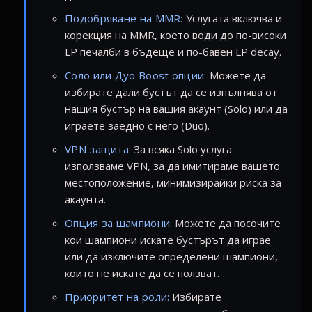
Подобряване на MMR:
Услугата включва и
корекция на MMR, което води до по-високи
LP печалби в бъдеще и по-бавен LP decay.
Соло или Дуо Boost опции:
Можете да
избирате дали бустът да се изпълнява от
нашия бустър на вашия акаунт (Solo) или да
играете заедно с него (Duo).
VPN защита:
За всяка Solo услуга
използваме VPN, за да имитираме вашето
местоположение, минимизирайки риска за
акаунта.
Опция за шампиони:
Можете да посочите
кои шампиони искате бустърът да играе
или да изключите определени шампиони,
които не искате да се ползват.
Приоритет на роли:
Избирате