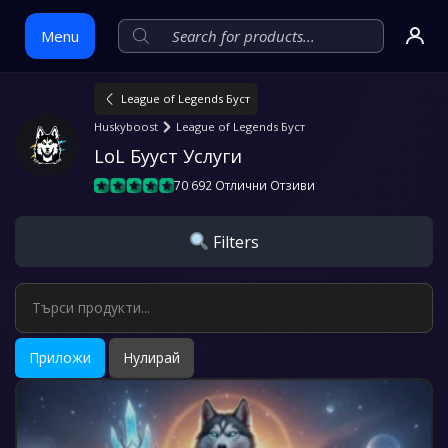
Menu
League of Legends Буст
Skip
Huskyboost
League of Legends Буст
to
LoL Бууст Услуги
content
70 692 Отлични Отзиви
Filters
Приложи
Нулирай