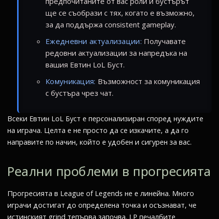
предпочитаните от вас роли и бустърът
ще се съобрази с тях, когато е възможно,
за да поддържа consistent gameplay.
Ежедневни актуализации:
Получавате
редовни актуализации за напредъка на
вашия Евтин LoL Буст.
Комуникация:
Възможност за комуникация
с бустъра чрез чат.
Всеки Евтин LoL Буст е персонализиран според нуждите
на играча. Целта е не просто да се изкачите, а да го
направите по начин, който е удобен и сигурен за вас.
Реални проблеми в прогресията
Прогресията в League of Legends не е линейна. Много
играчи достигат до определена точка и осъзнават, че
истинският grind тепърва започва. LP печалбите