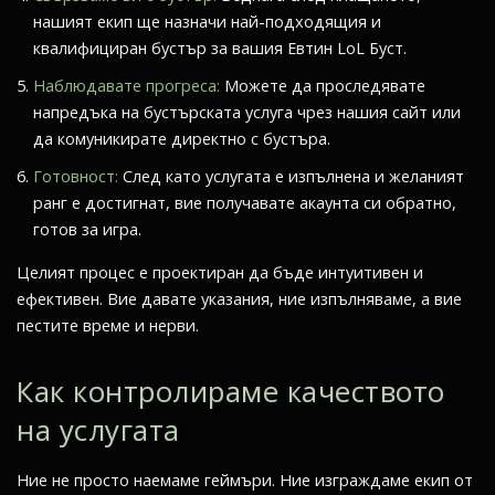
нашият екип ще назначи най-подходящия и
квалифициран бустър за вашия Евтин LoL Буст.
Наблюдавате прогреса:
Можете да проследявате
напредъка на бустърската услуга чрез нашия сайт или
да комуникирате директно с бустъра.
Готовност:
След като услугата е изпълнена и желаният
ранг е достигнат, вие получавате акаунта си обратно,
готов за игра.
Целият процес е проектиран да бъде интуитивен и
ефективен. Вие давате указания, ние изпълняваме, а вие
пестите време и нерви.
Как контролираме качеството
на услугата
Ние не просто наемаме геймъри. Ние изграждаме екип от