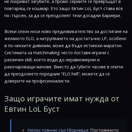
не покриват загубите, а промо сериите се превръщат в
повтарящ се кошмар. Ето защо Евтин LoL Буст става все
по-търсен, за да се преодолеят тези досадни бариери.
Всеки сезон носи ново предизвикателство за достигане на
желаното ELO, а натрупването на достатъчно LP, особено
в по-ниските дивизии, може да бъде истински маратон.
Системата за matchmaking често поставя играчи с
различен skill, което води до неравномерни и
разочароващи мачове. Вместо да губите часове в опити
да преодолеете поредния “ELO hell”, можете да се
доверите на професионалисти.
Защо играчите имат нужда от
Евтин LoL Буст
Непостоянни съотборници:
Постоянното