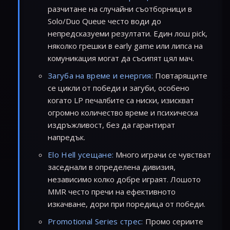
разчитане на случайни съотборници в
Solo/Duo Queue често води до
непредсказуеми резултати. Един лош pick,
няколко грешки в early game или липса на
комуникация могат да съсипят цял мач.
Загуба на време и енергия:
Повтарящите
се цикли от победи и загуби, особено
когато LP печалбите са ниски, изискват
огромно количество време и психическа
издръжливост, без да гарантират
напредък.
Elo Hell усещане:
Много играчи се чувстват
заседнали в определена дивизия,
независимо колко добре играят. Лошото
MMR често пречи на ефективното
изкачване, дори при поредица от победи.
Promotional Series стрес:
Промо сериите