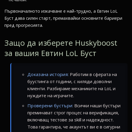
Първоначалното изкачване е най-трудно, а Евтин LoL
Буст дава силен старт, премахвайки основните бариери
пред прогресията.
Защо да изберете Huskyboost
за вашия Евтин LoL Буст
Доказана история:
Работим в сферата на
буустинга от години, с хиляди доволни
клиенти. Разбираме механиките на LoL и
нуждите на играчите.
Проверени бустъри:
Всички наши бустъри
преминават строг процес на верификация,
включващ тестове за skill и надеждност.
Това гарантира, че акаунтът ви е в сигурни