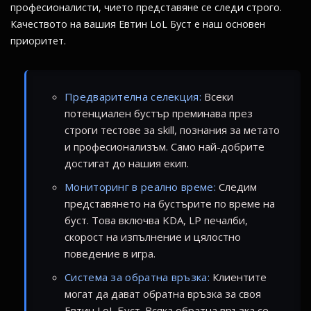
професионалисти, чието представяне се следи строго.
Качеството на вашия Евтин LoL Буст е наш основен
приоритет.
Предварителна селекция:
Всеки
потенциален бустър преминава през
строги тестове за skill, познания за метато
и професионализъм. Само най-добрите
достигат до нашия екип.
Мониторинг в реално време:
Следим
представянето на бустърите по време на
буст. Това включва KDA, LP печалби,
скорост на изпълнение и цялостно
поведение в игра.
Система за обратна връзка:
Клиентите
могат да дават обратна връзка за своя
Евтин LoL Буст. Всяка обратна връзка се