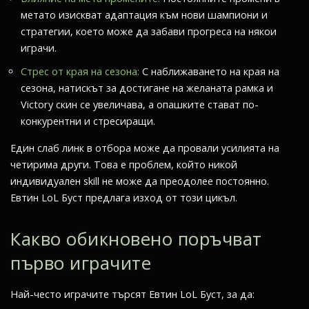
метато изискват адаптация към нови шампиони и
стратегии, което може да забави прогреса на някои
играчи.
Стрес от края на сезона:
С наближаването на края на
сезона, натискът за достигане на желаната рамка и
Victory скин се увеличава, а опашките стават по-
конкурентни и стресиращи.
Един слаб линк в отбора може да провали усилията на
четирима други. Това е проблем, който никой
индивидуален skill не може да преодолее постоянно.
Евтин LoL Буст предлага изход от този цикъл.
Какво обикновено поръчват
първо играчите
Най-често играчите търсят Евтин LoL Буст, за да: