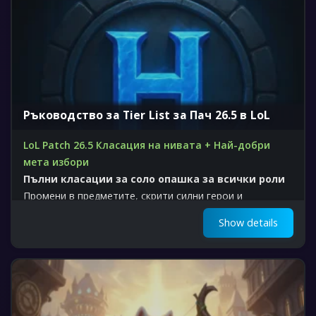
Ръководство за Tier List за Пач 26.5 в LoL
LoL Patch 26.5 Класация на нивата + Най-добри
мета избори
Пълни класации за соло опашка за всички роли
Промени в предметите, скрити силни герои и
оптимални билдове
Show details