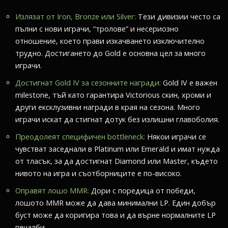
Излязат от Iron, Bronze или Silver:
Тези дивизии често са
пълни с нови играчи, “тролове” и несериозно
отношение, което прави изкачването изключително
трудно. Достигането до Gold е основна цел за много
играчи.
Достигнат Gold IV за сезонните награди:
Gold IV е важен
milestone, тъй като гарантира Victorious скин, хроми и
други ексклузивни награди в края на сезона. Много
играчи искат да стигнат дотук без излишни главоболия.
Преодолеят специфичен bottleneck:
Някои играчи се
чувстват заседнали в Platinum или Emerald и имат нужда
от тласък, за да достигнат Diamond или Master, където
нивото на игра и съотборниците е по-високо.
Оправят лошо MMR:
Дори с поредица от победи,
лошото MMR може да дава минимални LP. Един добър
буст може да коригира това и да върне нормалните LP
печалби.