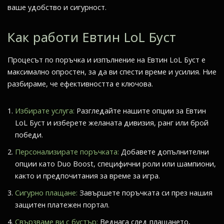
ваше удобство и сигурност.
Как работи Евтин LoL Буст
Процесът по поръчка и изпълнение на Евтин LoL Буст е
максимално опростен, за да ви спести време и усилия. Ние
разбираме, че ефективността е ключова.
Избирате услуга:
Разгледайте нашите опции за Евтин
LoL Буст и изберете желаната дивизия, ранг или брой
победи.
Персонализирате поръчката:
Добавете допълнителни
опции като Duo Boost, специфични роли или шампиони,
както и предпочитания за време за игра.
Сигурно плащане:
Завършете поръчката си през нашия
защитен платежен портал.
Свързваме ви с бустър:
Веднага след плащането,