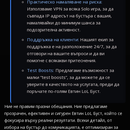
Практическо намаляване на риска:
Използваме VPN за всяка Solo игра, за да
съвпада IP адресът на бустъра с вашия,
намалявайки до минимум шанса за
подозрителна активност.
Поддръжка на клиенти:
Нашият екип за
поддръжка е на разположение 24/7, за да
отговори на вашите въпроси и да ви
помогне с всякакви притеснения.
Test Boosts:
Предлагаме възможност за
малки “test boosts”, за да можете да се
уверите в качеството на услугата, преди да
поръчате по-голям Евтин LoL Буст.
Ние не правим празни обещания. Ние предлагаме
прозрачен, ефективен и сигурен Евтин LoL Буст, който се
фокусира върху реални резултати. Всеки детайл, от
избора на бустър до комуникацията, е оптимизиран за