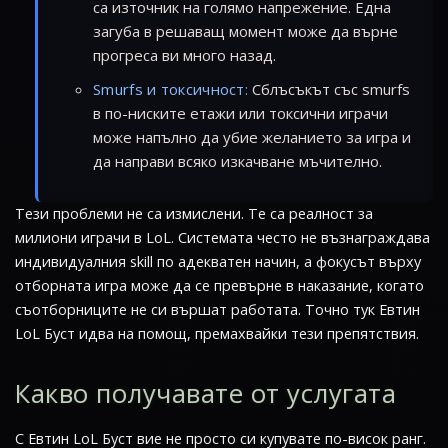
са източник на голямо напрежение. Една
загуба в решаващ момент може да върне
прогреса ви много назад.
Smurfs и токсичност:
Сблъсъкът със smurfs
в по-ниските етажи или токсични играчи
може напълно да убие желанието за игра и
да направи всяко изкачване мъчително.
Тези проблеми не са измислени. Те са реалност за
милиони играчи в LoL. Системата често не възнаграждава
индивидуалния skill по адекватен начин, а фокусът върху
отборната игра може да се превърне в наказание, когато
съотборниците не си вършат работата. Точно тук Евтин
LoL Буст идва на помощ, премахвайки тези препятствия.
Какво получавате от услугата
С Евтин LoL Буст вие не просто си купувате по-висок ранг.