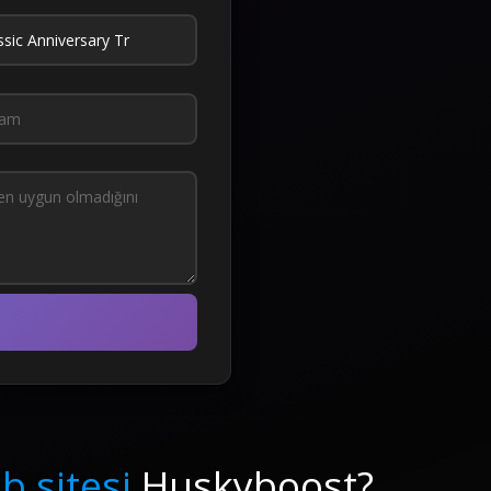
b sitesi
Huskyboost?