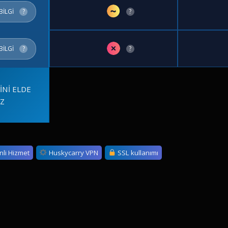
~
BİLGİ
?
?
✗
BİLGİ
?
?
İNİ ELDE
İZ
nli Hizmet
Huskycarry VPN
SSL kullanımı