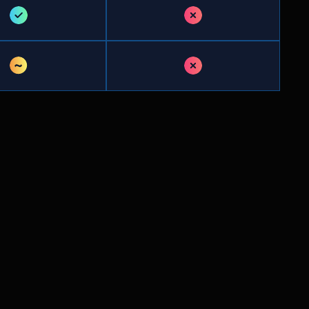
✓
✗
~
✗