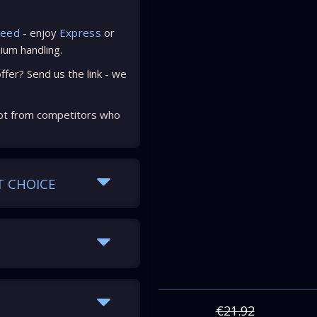
peed
- enjoy
Express
or
ium handling.
fer? Send us the link - we
ot from competitors who
T CHOICE
€21.92