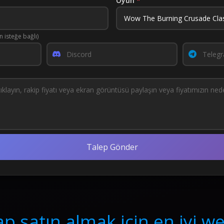
Oyun
*
in isteğe bağlı)
Talep Gönder
p satın almak için en iyi we