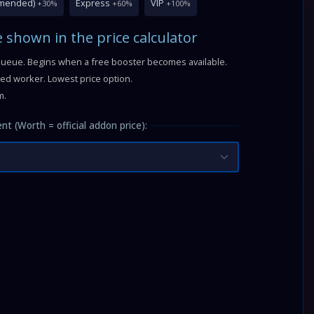
mmended)
Express
VIP
+30%
+60%
+100%
e shown in the price calculator
queue. Begins when a free booster becomes available.
fied worker. Lowest price option.
m.
nt (Worth = official addon price):