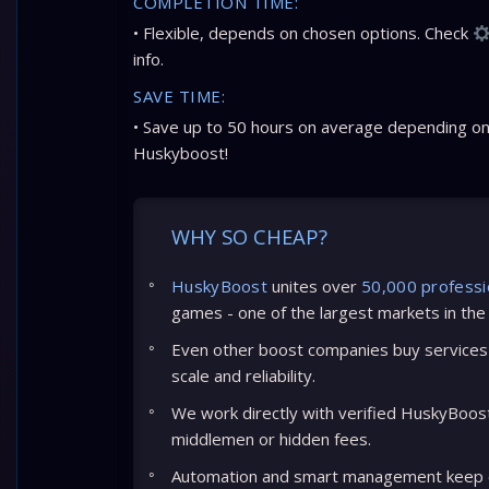
COMPLETION TIME:
• Flexible, depends on chosen options. Check
info.
SAVE TIME:
• Save up to 50 hours on average depending on
Huskyboost!
WHY SO CHEAP?
HuskyBoost
unites over
50,000 professi
games - one of the largest markets in the
Even other boost companies buy services 
scale and reliability.
We work directly with verified HuskyBoos
middlemen or hidden fees.
Automation and smart management keep c