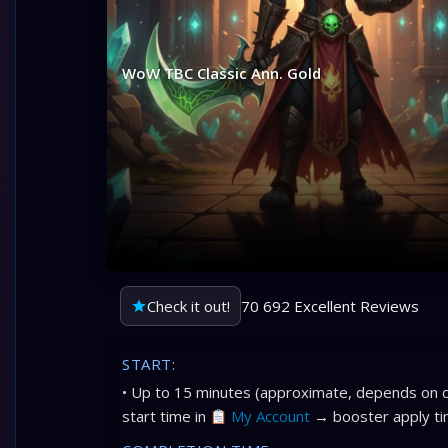
WoW TBC Classic Ann. Gold
Check it out!
70 692 Excellent Reviews
START:
• Up to 15 minutes (approximate, depends on c
start time in
My Account
→ booster apply ti