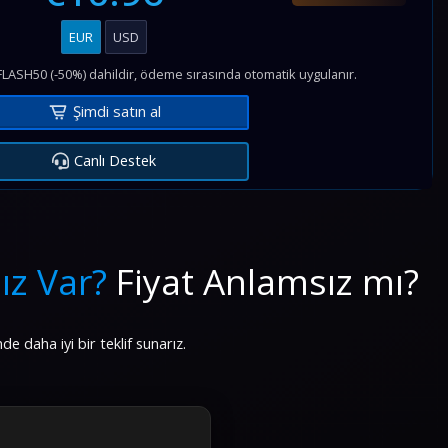
EUR
USD
FLASH50 (-50%) dahildir, ödeme sırasında otomatik uygulanır.
Şimdi satın al
Canlı Destek
ız Var?
Fiyat Anlamsız mı?
nde daha iyi bir teklif sunarız.