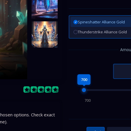
Spineshatter Alliance Gold
✓
Thunderstrike Alliance Gold
Amoun
700
700
hosen options. Check exact
me).