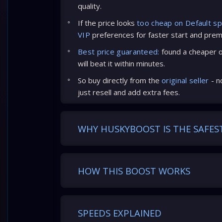
quality.
If the price looks
too cheap on Default s
VIP
preferences for faster start and prem
Best price guaranteed:
found a cheaper of
will beat it within minutes.
So buy directly from the
original seller
- n
just resell and add extra fees.
WHY HUSKYBOOST IS THE SAFES
HOW THIS BOOST WORKS
SPEEDS EXPLAINED