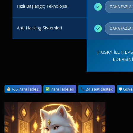
Hızlı Başlangıç Teknolojisi
✓
DAHA FAZLA 
Anti Hacking Sistemleri
✓
DAHA FAZLA 
HUSKY İLE HEPS
EDERSİN
%5 Para İadesi
Para İadeleri
24 saat destek
🛡 Güve