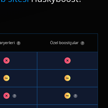
aryerleri
Özel boostçular
?
?
✗
✗
~
~
✗
~
?
?