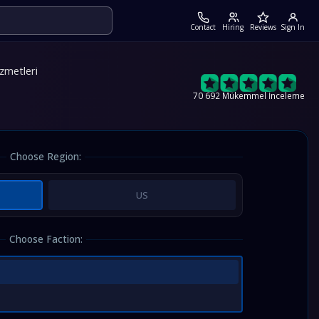
Contact
Hiring
Reviews
Sign In
zmetleri
70 692 Mükemmel İnceleme
Choose Region:
US
Choose Faction: