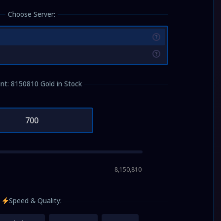
Choose Server:
?
?
t: 8150810 Gold in Stock
8,150,810
Speed & Quality: