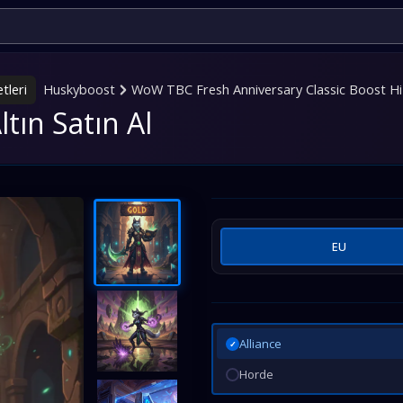
tleri
Huskyboost
WoW TBC Fresh Anniversary Classic Boost Hi
tın Satın Al
EU
Alliance
✓
Horde