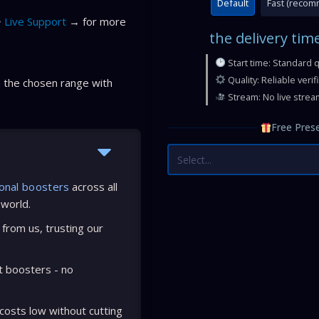
Default
Fast (reco
Live Support
→ for more
the delivery tim
Start time: Standard 
Quality: Reliable veri
 the chosen range with
Stream: No live strea
Free Prese
Select...
onal boosters
across all
 world.
from us, trusting our
t boosters - no
osts low without cutting