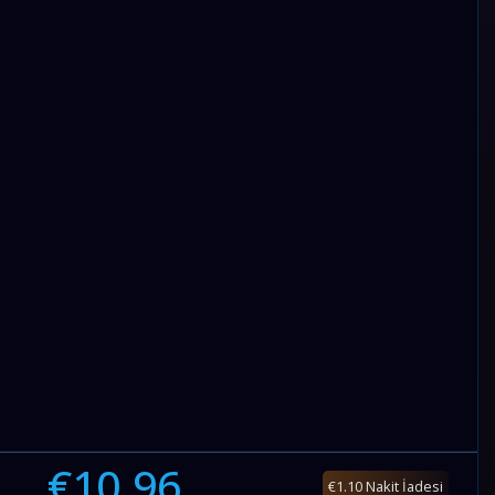
€10.96
€1.10 Nakit İadesi