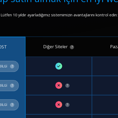
Lütfen 10 yıldır ayarladığımız sistemimizin avantajlarını kontrol edin:
Diğer Siteler
Paz
OST
?
✓
BİLGİ
?
✗
BİLGİ
?
?
✗
BİLGİ
?
?