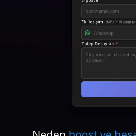
E-posta
*
Ek İletişim
(daha hızlı yanıt iç
Talep Detayları
*
Neden
boost ve hesa