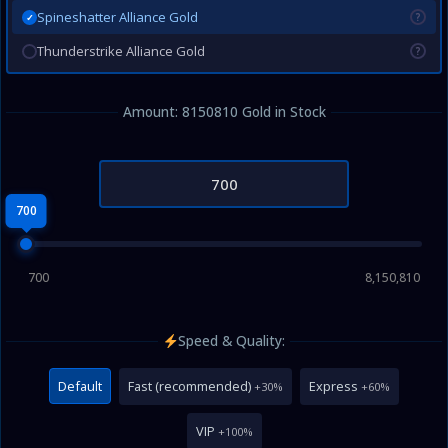
Spineshatter Alliance Gold
?
✓
Thunderstrike Alliance Gold
?
Amount: 8150810 Gold in Stock
700
700
8,150,810
Speed & Quality:
Default
Fast (recommended)
Express
+30%
+60%
VIP
+100%