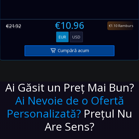
€10.96
€21.92
€1.10 Ramburs
EUR
USD
Cumpără acum
Ai Găsit un Preț Mai Bun?
Ai Nevoie de o Ofertă
Personalizată?
Prețul Nu
Are Sens?