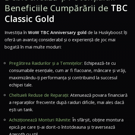
Beneficiile Cumpărării de
TBC
Classic Gold
Investiția în
WoW TBC Anniversary gold
de la Huskyboost îți
oferă un avantaj considerabil și o experiență de joc mai
bogată în mai multe moduri:
Pregătirea Raidurilor și a Temnițelor:
Echipează-te cu
consumabile esențiale, cum ar fi flacoane, mâncare și vrăji,
maximizându-ți performanța și contribuind la succesul
echipei tale.
Cheltuieli Reduse de Reparații:
Atenuează povara financiară
a reparațiilor frecvente după raiduri dificile, mai ales dacă
ești un tank.
Achiziționează Monturi Râvnite:
În sfârșit, obține montura
epică pe care ți-ai dorit-o întotdeauna și traversează
Azeroth cu stil.