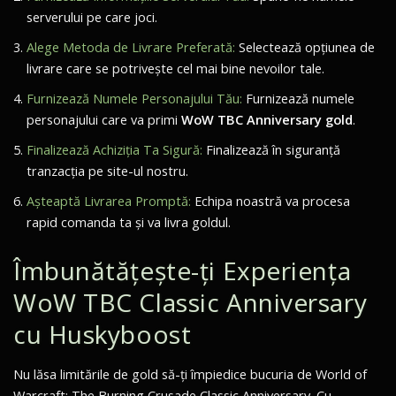
serverului pe care joci.
Alege Metoda de Livrare Preferată:
Selectează opțiunea de
livrare care se potrivește cel mai bine nevoilor tale.
Furnizează Numele Personajului Tău:
Furnizează numele
personajului care va primi
WoW TBC Anniversary gold
.
Finalizează Achiziția Ta Sigură:
Finalizează în siguranță
tranzacția pe site-ul nostru.
Așteaptă Livrarea Promptă:
Echipa noastră va procesa
rapid comanda ta și va livra goldul.
Îmbunătățește-ți Experiența
WoW TBC Classic Anniversary
cu Huskyboost
Nu lăsa limitările de gold să-ți împiedice bucuria de
World of
Warcraft: The Burning Crusade Classic Anniversary
. Cu