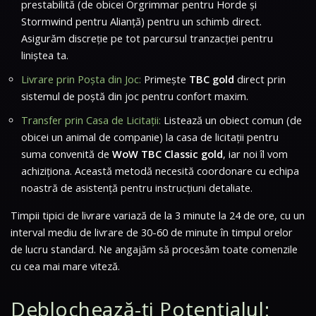
prestabilită (de obicei Orgrimmar pentru Horde și
Stormwind pentru Alianță) pentru un schimb direct.
Asigurăm discreție pe tot parcursul tranzacției pentru
liniștea ta.
Livrare prin Poșta din Joc:
Primește
TBC gold
direct prin
sistemul de poștă din joc pentru confort maxim.
Transfer prin Casa de Licitații:
Listează un obiect comun (de
obicei un animal de companie) la casa de licitații pentru
suma convenită de
WoW TBC Classic gold
, iar noi îl vom
achiziționa. Această metodă necesită coordonare cu echipa
noastră de asistență pentru instrucțiuni detaliate.
Timpii tipici de livrare variază de la 3 minute la 24 de ore, cu un
interval mediu de livrare de 30-60 de minute în timpul orelor
de lucru standard. Ne angajăm să procesăm toate comenzile
cu cea mai mare viteză.
Deblochează-ți Potențialul: