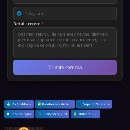
Detalii cerere
*
Trimite cererea
5% Cashback
Rambursări de bani
Suport 24 de ore
🛡 Serviciu sigur
Huskycarry VPN
Utilizare SSL