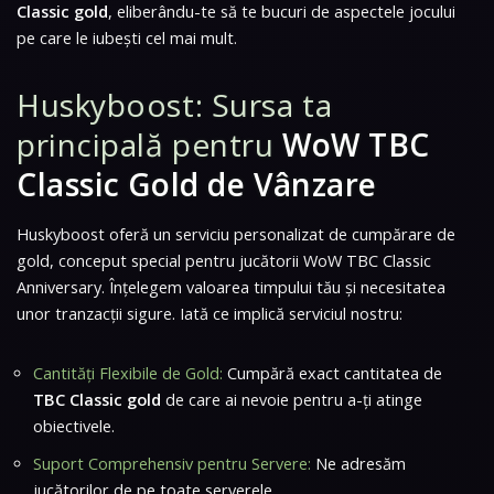
Classic gold
, eliberându-te să te bucuri de aspectele jocului
pe care le iubești cel mai mult.
Huskyboost: Sursa ta
principală pentru
WoW TBC
Classic Gold de Vânzare
Huskyboost oferă un serviciu personalizat de cumpărare de
gold, conceput special pentru jucătorii
WoW TBC Classic
Anniversary
. Înțelegem valoarea timpului tău și necesitatea
unor tranzacții sigure. Iată ce implică serviciul nostru:
Cantități Flexibile de Gold:
Cumpără exact cantitatea de
TBC Classic gold
de care ai nevoie pentru a-ți atinge
obiectivele.
Suport Comprehensiv pentru Servere:
Ne adresăm
jucătorilor de pe toate serverele.