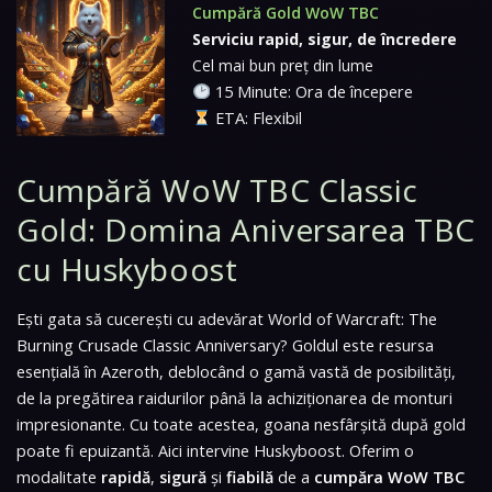
Cumpără Gold WoW TBC
Serviciu rapid, sigur, de încredere
Cel mai bun preț din lume
15 Minute: Ora de începere
ETA: Flexibil
Cumpără WoW TBC Classic
Gold: Domina Aniversarea TBC
cu Huskyboost
Ești gata să cucerești cu adevărat
World of Warcraft: The
Burning Crusade Classic Anniversary
? Goldul este resursa
esențială în Azeroth, deblocând o gamă vastă de posibilități,
de la pregătirea raidurilor până la achiziționarea de monturi
impresionante. Cu toate acestea, goana nesfârșită după gold
poate fi epuizantă. Aici intervine Huskyboost. Oferim o
modalitate
rapidă
,
sigură
și
fiabilă
de a
cumpăra WoW TBC