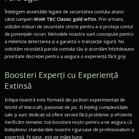
Înțelegem anxietățile legate de securitatea contului atunci
când cumperi
WoW TBC Classic gold ieftin
. Prin urmare,
utilizăm măsuri de securitate stricte pentru a-ți proteja contul
de potențiale riscuri. Metodele noastre sunt concepute pentru
a minimiza detectarea și a garanta o tranzacție sigură. Nu
solicităm niciodată parola contului tău și acordăm întotdeauna
prioritate discreției pentru a asigura o experiență fără griji.
Boosteri Experți cu Experiență
Extinsă
Echipa noastră este formată din jucători experimentați de
World of Warcraft
, pasionați de joc. Ei înțeleg complexitățile
sale și sunt dedicați să ofere servicii fără probleme și eficiente.
Verificăm temeinic toți boosterii noștri pentru a ne asigura că
îndeplinesc standardele noastre riguroase de profesionalism și
expertiză. Fii sigur, ești pe mâini bune.