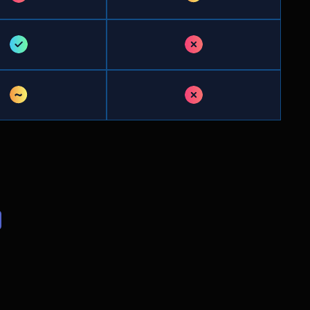
✓
✗
~
✗