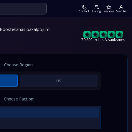
Contact
Hiring
Reviews
Sign In
 Boostēšanas pakalpojumi
70 692 Izcilas Atsauksmes
Choose Region:
US
Choose Faction: