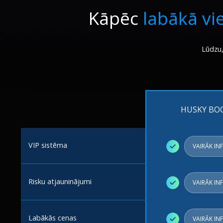
Kāpēc
labākā vi
Lūdzu,
HUSKY BO
VIP sistēma
✓
VAIRĀK IN
Risku atjauninājumi
✓
VAIRĀK IN
Labākās cenas
✓
VAIRĀK IN