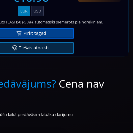
EUR
USD
auts FLASH50 (-50%), automātiski piemērots pie norēķiniem.
Pirkt tagad
Tiešais atbalsts
iedāvājums?
Cena nav
nūšu laikā piedāvāsim labāku darījumu.