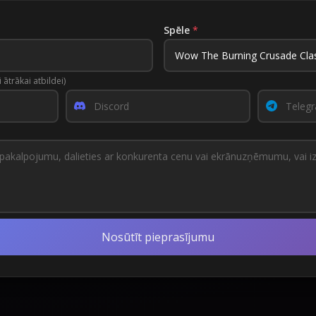
Spēle
*
 ātrākai atbildei)
Nosūtīt pieprasījumu