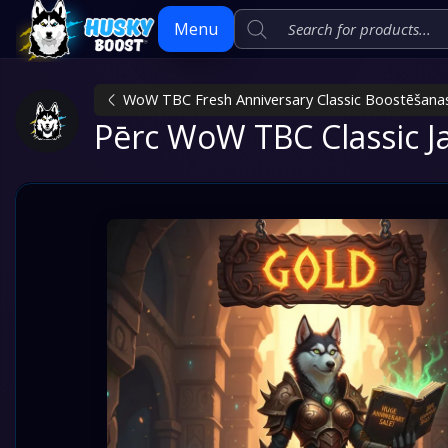
Menu
WoW TBC Fresh Anniversary Classic Boostēšana
Skip
Pērc WoW TBC Classic J
to
content