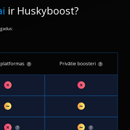
ai
ir Huskyboost?
 gadus:
 platformas
Privātie boosteri
?
?
✗
✗
~
~
✗
~
?
?