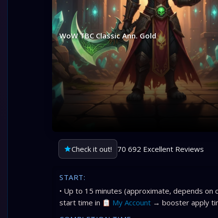
WoW TBC Classic Ann. Gold
Check it out!
70 692 Excellent Reviews
START:
• Up to 15 minutes (approximate, depends on c
start time in
My Account
→ booster apply ti