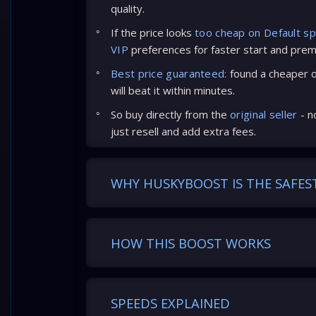
quality.
If the price looks
too cheap on Default s
VIP
preferences for faster start and prem
Best price guaranteed:
found a cheaper of
will beat it within minutes.
So buy directly from the
original seller
- n
just resell and add extra fees.
WHY HUSKYBOOST IS THE SAFES
HOW THIS BOOST WORKS
SPEEDS EXPLAINED