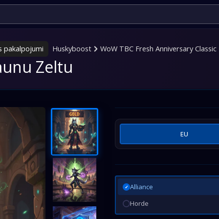
s pakalpojumi
Huskyboost
WoW TBC Fresh Anniversary Classic
aunu Zeltu
EU
Alliance
✓
Horde