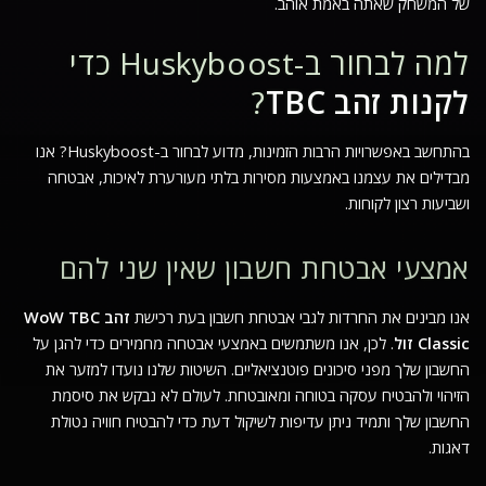
של המשחק שאתה באמת אוהב.
למה לבחור ב-Huskyboost כדי
לקנות זהב TBC
?
בהתחשב באפשרויות הרבות הזמינות, מדוע לבחור ב-Huskyboost? אנו
מבדילים את עצמנו באמצעות מסירות בלתי מעורערת לאיכות, אבטחה
ושביעות רצון לקוחות.
אמצעי אבטחת חשבון שאין שני להם
אנו מבינים את החרדות לגבי אבטחת חשבון בעת רכישת
זהב WoW TBC
Classic זול
. לכן, אנו משתמשים באמצעי אבטחה מחמירים כדי להגן על
החשבון שלך מפני סיכונים פוטנציאליים. השיטות שלנו נועדו למזער את
הזיהוי ולהבטיח עסקה בטוחה ומאובטחת. לעולם לא נבקש את סיסמת
החשבון שלך ותמיד ניתן עדיפות לשיקול דעת כדי להבטיח חוויה נטולת
דאגות.