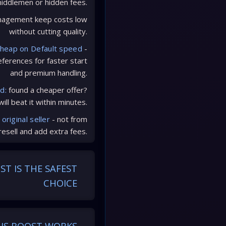
iddlemen or hidden fees.
nagement keep costs low
without cutting quality.
cheap on Default speed
-
ferences for faster start
and premium handling.
d:
found a cheaper offer?
ill beat it within minutes.
e
original seller
- not from
esell and add extra fees.
T IS THE SAFEST
CHOICE
IS BOOST WORKS