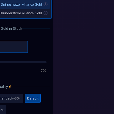
Spineshatter Alliance Gold
?
Thunderstrike Alliance Gold
?
Gold in Stock
700
lity:
mmended)
Default
+30%
0%