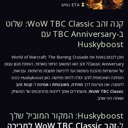
ETA: גמיש
קנה זהב WoW TBC Classic: שלוט
ב-TBC Anniversary עם
Huskyboost
מוכן לכבוש באמת את
World of Warcraft: The Burning Crusade
Classic Anniversary
? זהב הוא המשאב החיוני באזרות’, הפותח מגוון עצום
של אפשרויות מהכנת פשיטות ועד לרכישת תושבות מרשימות. עם זאת,
הטחינה האינסופית לזהב יכולה להיות מתישה. כאן Huskyboost נכנס
לתמונה. אנו מציעים דרך
מהירה
,
מאובטחת
ו-
אמינה
ל-
קנות זהב
WoW TBC Classic
, ומשחררים אותך ליהנות מההיבטים של המשחק
שאתה הכי אוהב.
Huskyboost: המקור המוביל שלך
ל-
זהב WoW TBC Classic למכירה