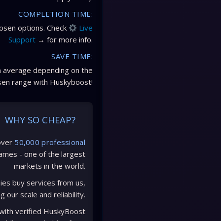
COMPLETION TIME:
hosen options. Check
Live
Support
→ for more info.
SAVE TIME:
on average depending on the
sen range with Huskyboost!
WHY SO CHEAP?
over
50,000 professional
ames - one of the largest
markets in the world.
es buy services from us,
g our scale and reliability.
 with verified HuskyBoost