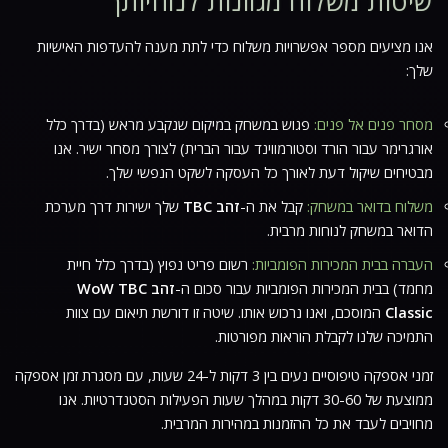
שיטות משלוח מגוונות לנוחיותך
אנו מציעים מספר אפשרויות משלוח כדי לתת מענה להעדפות האישיות
שלך:
מסחר פנים אל פנים:
פגוש במשחק במיקום שנקבע מראש (בדרך כלל
אורגרימר עבור הורד וסטורמווינד עבור הברית) לצורך מסחר ישיר. אנו
מבטיחים שיקול דעת לאורך כל העסקה לשקט הנפשי שלך.
משלוח בדואר במשחק:
קבל את ה-
זהב TBC
שלך ישירות דרך מערכת
הדואר במשחק לנוחות מרבית.
העברה בבית המכירות הפומביות:
רשום פריט נפוץ (בדרך כלל חיית
מחמד) בבית המכירות הפומביות עבור סכום ה-
זהב WoW TBC
Classic
המוסכם, ואנו נרכוש אותו. שיטה זו דורשת תיאום עם צוות
התמיכה שלנו לקבלת הוראות מפורטות.
זמני אספקה טיפוסיים נעים בין 3 דקות ל-24 שעות, עם מסגרת זמן אספקה
ממוצעת של 30-60 דקות במהלך שעות הפעילות הסטנדרטיות. אנו
מחויבים לעבד את כל ההזמנות במהירות המרבית.