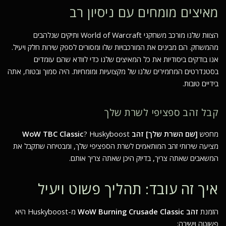
מאיצים מומחים עם ניסיון רב
הצוות שלנו מורכב משחקני
World of Warcraft
ותיקים שנלהבים
מהמשחק. הם מבינים את המורכבויות שלו ומסורים לספק שירות חלק ויעיל.
אנו בודקים ביסודיות את כל המאיצים שלנו כדי לוודא שהם עומדים
בסטנדרטים המחמירים שלנו של מקצועיות ומומחיות. היה סמוך ובטוח, אתה
בידיים טובות.
קבל זהב ספציפי לשרת שלך
מחפש
[שם השרת שלך] זהב WoW TBC Classic
? Huskyboost
מציעה שירותי זהב המותאמים לשרת הספציפי שלך, ומבטיחה שתקבל את
המשאבים שאתה צריך, בדיוק היכן שאתה צריך אותם.
איך זה עובד: תהליך פשוט ויעיל
הזמנת
זהב WoW Burning Crusade Classic
מ-Huskyboost היא
פשוטה וישירה: