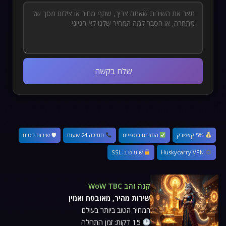
שלח בקשה
5% קאשבק
החזרים כספיים
תמיכה 24 שעות
🛡 שירות בטוח
Huskycarry VPN
שימוש ב-SSL
קנה זהב WoW TBC
שירות מהיר, מאובטח ואמין
המחיר הטוב ביותר בעולם
15 דקות: זמן התחלה