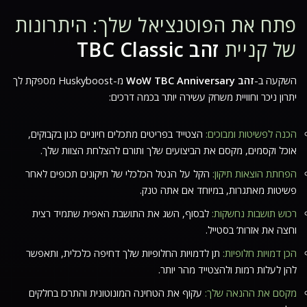
פתח את הפוטנציאל שלך: היתרונות
של קניית
זהב TBC Classic
השקעה ב-
זהב WoW TBC Anniversary
מ-Huskyboost מספקת לך
יתרון ניכר וחוויית משחק עשירה יותר בכמה דרכים:
הכנה לפשיטות ומבוכים:
הצטייד בפריטים מתכלים חיוניים כגון בקבוקים,
אוכל וקסמים, מקסם את הביצועים שלך ותורם להצלחת הצוות שלך.
הפחתת הוצאות תיקון:
הקל על הנטל הכלכלי של תיקונים תכופים לאחר
פשיטות מאתגרות, במיוחד אם אתה טנק.
רכוש תושבות נחשקות:
לבסוף, השג את התושבת האפית שתמיד רצית
וחצה את אזרות’ בסטייל.
הכן דמויות חלופיות:
תן לדמויות החלופיות שלך דחיפה כלכלית, ותאפשר
להן לעלות רמות ולהצטייד מהר יותר.
מקסם את ההנאה שלך:
עקוף את הטחינה המונוטונית והתרכז בחלקים