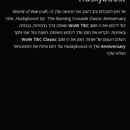
אל תתן למגבלות זהב לעכב את ההנאה שלך מ-
World of Warcraft:
The Burning Crusade Classic Anniversary
. עם Huskyboost, אתה
יכול לרכוש את ה-
זהב WoW TBC
שאתה צריך במהירות, בבטחה
ובאמינות. הקדיש את הזמן שלך לכיבוש פשיטות, השגת ציוד אפי וחקר
העולם העצום של אזרות’. הזמן את ה-
זהב WoW TBC Classic
Anniversary
שלך מ-Huskyboost עוד היום ופתח את הפוטנציאל
המלא שלך!