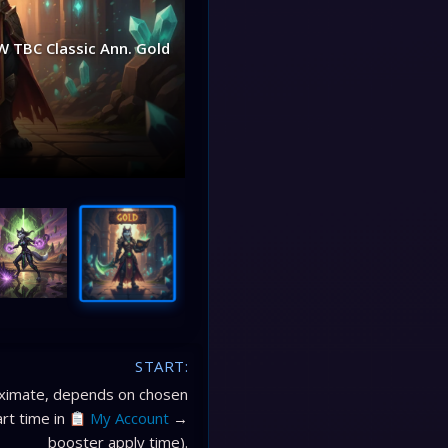
 TBC Classic Ann. Gold
START:
oximate, depends on chosen
art time in
My Account
→
booster apply time).