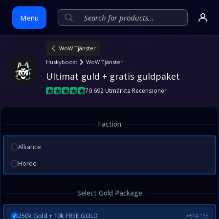
Menu
WoW Tjänster
Skip
Huskyboost
WoW Tjänster
to
Ultimat guld + gratis guldpaket
content
70 692 Utmärkta Recensioner
Faction
Alliance
Horde
Select Gold Package
250k Gold + 10k FREE GOLD
+€14.155
✓