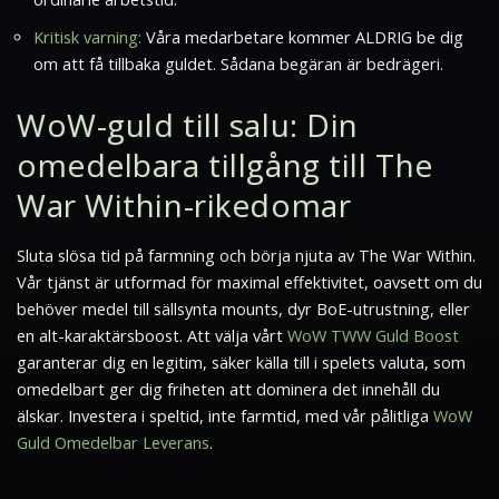
Kritisk varning:
Våra medarbetare kommer ALDRIG be dig
om att få tillbaka guldet. Sådana begäran är bedrägeri.
WoW-guld till salu: Din
omedelbara tillgång till The
War Within-rikedomar
Sluta slösa tid på farmning och börja njuta av
The War Within
.
Vår tjänst är utformad för maximal effektivitet, oavsett om du
behöver medel till sällsynta mounts, dyr BoE-utrustning, eller
en alt-karaktärsboost. Att välja vårt
WoW TWW Guld Boost
garanterar dig en legitim, säker källa till i spelets valuta, som
omedelbart ger dig friheten att dominera det innehåll du
älskar. Investera i speltid, inte farmtid, med vår pålitliga
WoW
Guld Omedelbar Leverans
.