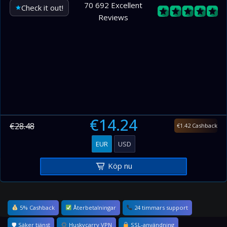
70 692 Excellent
Check it out!
Reviews
€14.24
€28.48
€1.42 Cashback
EUR
USD
Köp nu
5% Cashback
Återbetalningar
24 timmars support
🛡 Säker tjänst
Huskycarry VPN
SSL-användning