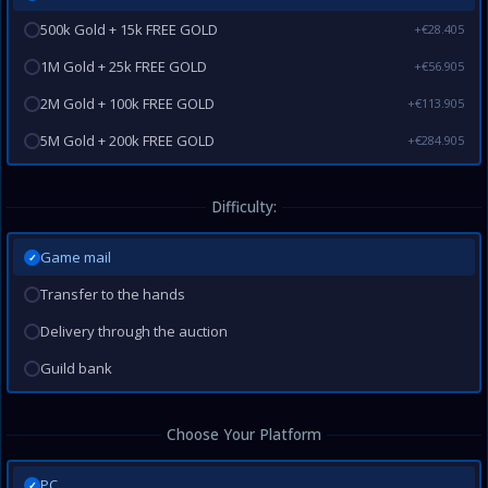
500k Gold + 15k FREE GOLD
+€28.405
1M Gold + 25k FREE GOLD
+€56.905
2M Gold + 100k FREE GOLD
+€113.905
5M Gold + 200k FREE GOLD
+€284.905
Difficulty:
Game mail
✓
Transfer to the hands
Delivery through the auction
Guild bank
Choose Your Platform
PC
✓