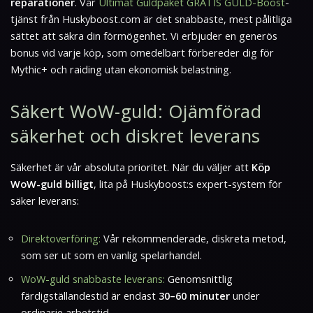
reparationer
. Vår
Ultimat Guldpaket GRATIS GULD-Boost
-
tjänst från Huskyboost.com är det snabbaste, mest pålitliga
sättet att säkra din förmögenhet. Vi erbjuder en generös
bonus vid varje köp, som omedelbart förbereder dig för
Mythic+ och raiding utan ekonomisk belastning.
Säkert WoW-guld: Ojämförad
säkerhet och diskret leverans
Säkerhet är vår absoluta prioritet. När du väljer att
Köp
WoW-guld billigt
, lita på Huskyboost:s expert-system för
säker leverans:
Direktoverföring:
Vår rekommenderade, diskreta metod,
som ser ut som en vanlig spelarhandel.
WoW-guld snabbaste leverans:
Genomsnittlig
färdigställandestid är endast
30–60 minuter
under
ordinarie arbetstid.