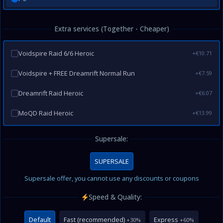
Extra services (Together - Cheaper)
Voidspire Raid 6/6 Heroic
+€10.71
Voidspire + FREE Dreamrift Normal Run
+€7.59
Dreamrift Raid Heroic
+€6.07
MoQD Raid Heroic
+€13.99
Supersale:
SUPERSALE
Supersale offer, you cannot use any discounts or coupons
Speed & Quality:
Default
Fast (recommended)
Express
+30%
+60%