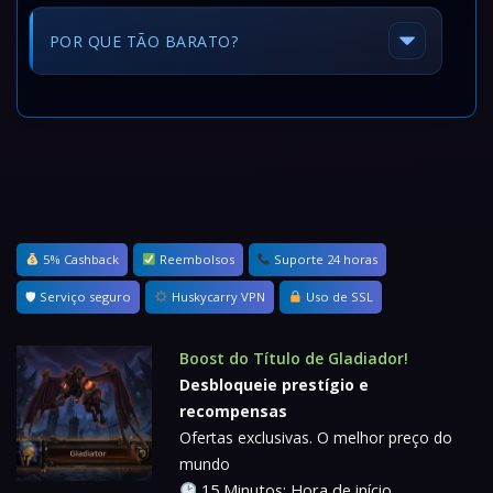
POR QUE TÃO BARATO?
5% Cashback
Reembolsos
Suporte 24 horas
🛡 Serviço seguro
Huskycarry VPN
Uso de SSL
Boost do Título de Gladiador!
Desbloqueie prestígio e
recompensas
Ofertas exclusivas. O melhor preço do
mundo
15 Minutos: Hora de início