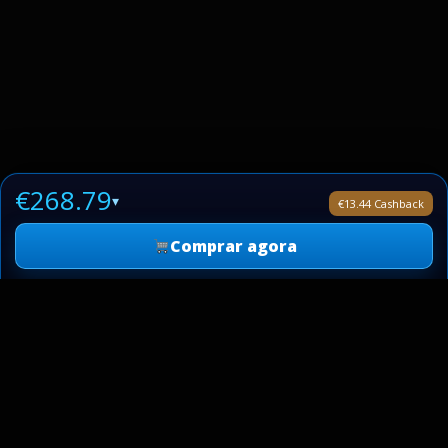
€268.79
▾
€13.44 Cashback
Comprar agora