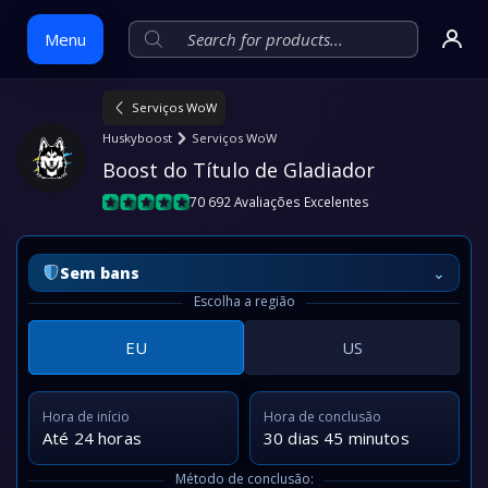
Menu
Serviços WoW
Skip
Huskyboost
Serviços WoW
to
Boost do Título de Gladiador
content
70 692 Avaliações Excelentes
⌄
Sem bans
Escolha a região
EU
US
Hora de início
Hora de conclusão
Até 24 horas
30 dias 45 minutos
Método de conclusão: