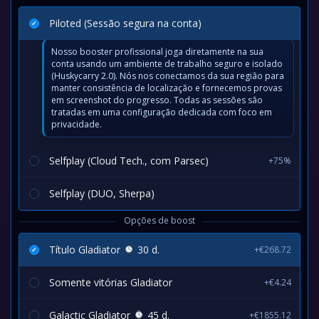
Piloted (Sessão segura na conta)
Nosso booster profissional joga diretamente na sua
conta usando um ambiente de trabalho seguro e isolado
(Huskycarry 2.0). Nós nos conectamos da sua região para
manter consistência de localização e fornecemos provas
em screenshot do progresso. Todas as sessões são
tratadas em uma configuração dedicada com foco em
privacidade.
Selfplay (Cloud Tech., com Parsec)
+75%
Selfplay (DUO, Sherpa)
Opções de boost
Título Gladiator
30 d.
+€268.72
Somente vitórias Gladiator
+€4.24
Galactic Gladiator
45 d.
+€1855.12