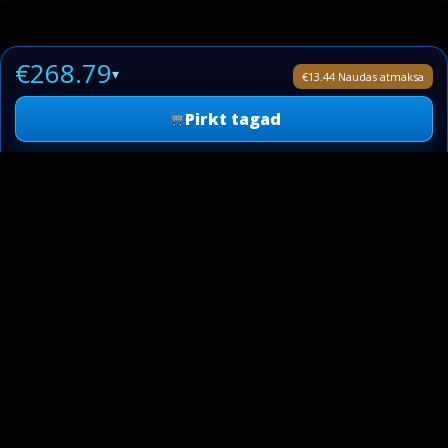
€268.79
▾
€13.44 Naudas atmaksa
Pirkt tagad