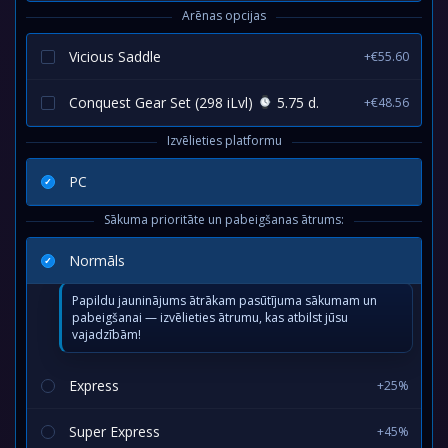
Arēnas opcijas
Vicious Saddle
+€55.60
Conquest Gear Set (298 iLvl)
5.75 d.
+€48.56
Izvēlieties platformu
PC
Sākuma prioritāte un pabeigšanas ātrums:
Normāls
Papildu jauninājums ātrākam pasūtījuma sākumam un
pabeigšanai — izvēlieties ātrumu, kas atbilst jūsu
vajadzībām!
Express
+25%
Super Express
+45%