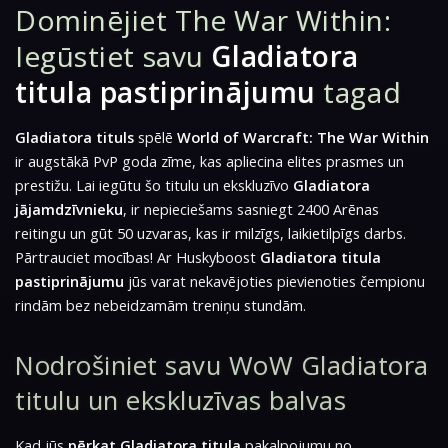
Dominējiet The War Within:
Iegūstiet savu
Gladiatora
titula pastiprinājumu
tagad
Gladiatora tituls
spēlē
World of Warcraft: The War Within
ir augstākā PvP goda zīme, kas apliecina elites prasmes un
prestižu. Lai iegūtu šo titulu un ekskluzīvo
Gladiatora
jājamdzīvnieku
, ir nepieciešams sasniegt 2400 Arēnas
reitingu un gūt 50 uzvaras, kas ir milzīgs, laikietilpīgs darbs.
Pārtrauciet mocības! Ar Huskyboost
Gladiatora titula
pastiprinājumu
jūs varat nekavējoties pievienoties čempionu
rindām bez nebeidzamām treniņu stundām.
Nodrošiniet savu WoW Gladiatora
titulu un ekskluzīvas balvas
Kad jūs
pērkat Gladiatora titula
pakalpojumu no