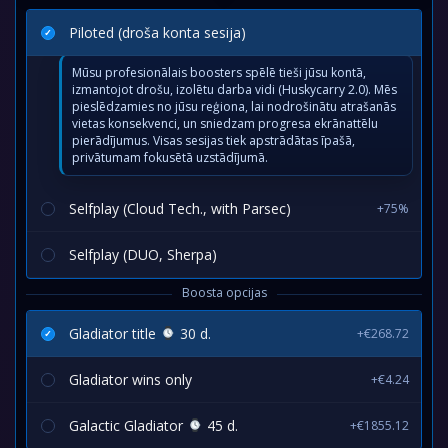
Piloted (droša konta sesija)
Mūsu profesionālais boosters spēlē tieši jūsu kontā,
izmantojot drošu, izolētu darba vidi (Huskycarry 2.0). Mēs
pieslēdzamies no jūsu reģiona, lai nodrošinātu atrašanās
vietas konsekvenci, un sniedzam progresa ekrānattēlu
pierādījumus. Visas sesijas tiek apstrādātas īpašā,
privātumam fokusētā uzstādījumā.
Selfplay (Cloud Tech., with Parsec)
+75%
Selfplay (DUO, Sherpa)
Boosta opcijas
Gladiator title
30 d.
+€268.72
Gladiator wins only
+€4.24
Galactic Gladiator
45 d.
+€1855.12