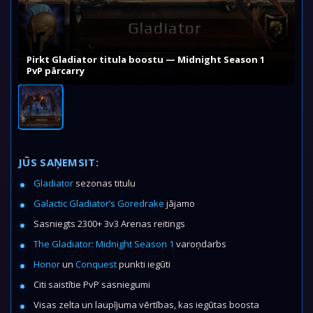
Pirkt Gladiator titula boostu — Midnight Season 1
PvP pārcarry
JŪS SAŅEMSIT:
Gladiator
sezonas titulu
Galactic Gladiator’s Goredrake
jājamo
Sasniegts 2300+ 3v3 Arenas reitings
The Gladiator: Midnight Season 1
varoņdarbs
Honor
un
Conquest
punkti iegūti
Citi saistītie PvP sasniegumi
Visas zelta un laupījuma vērtības, kas iegūtas boosta