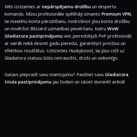
Mēs izceļamies ar
nepārspējamu drošību
un ekspertu
komandu. Mūsu profesionālie spēlētāji izmanto
Premium VPN
,
lai maskētu konta pārsūtīšanu, nodrošinot jūsu konta drošību
un novēršot Blizzard uzmanības pievēršanu. Katru
WoW
Gladiatora pastiprinājumu
veic pieredzējuši PvP profesionāļi
ar vairāk nekā desmit gadu pieredzi, garantējot precīzus un
efektīvus rezultātus. Uzticieties Huskyboost, lai jūsu ceļš uz
Gladiatora statusu būtu netraucēts, drošs un veiksmīgs.
Gatavs pieprasīt savu mantojumu? Pasūtiet savu
Gladiatora
titula pastiprinājumu
jau šodien un sāciet dominēt arēnā!