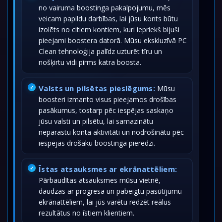
no vairuma boostinga pakalpojumu, mēs
veicam papildu darbības, lai jūsu konts būtu
izolēts no citiem kontiem, kuri iepriekš bijuši
pieejami boostera datorā. Mūsu ekskluzīvā PC
Clean tehnoloģija palīdz uzturēt tīru un
nošķirtu vidi pirms katra boosta.
Valsts un pilsētas pieslēgums:
Mūsu
boosteri izmanto visus pieejamos drošības
pasākumus, tostarp pēc iespējas saskaņo
jūsu valsti un pilsētu, lai samazinātu
neparastu konta aktivitāti un nodrošinātu pēc
iespējas drošāku boostinga pieredzi.
Īstas atsauksmes ar ekrānattēliem:
Pārbaudītas atsauksmes mūsu vietnē,
daudzas ar progresa un pabeigtu pasūtījumu
ekrānattēliem, lai jūs varētu redzēt reālus
rezultātus no īstiem klientiem.