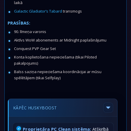
laikā
Galactic Gladiator’s Tabard
transmogs
PRASĪBAS:
90. līmeņa varonis
Aktīvs WoW abonements ar Midnight paplašinājumu
Conquest PVP Gear Set
Konta koplietošana nepieciešama (tikai Piloted
pakalpojums)
Balss saziņa nepieciešama koordinācijai ar mūsu
spēlētājiem (tikai Selfplay)
KĀPĒC HUSKYBOOST
Proprietāra PC Clean sistēma:
Atšķirībā