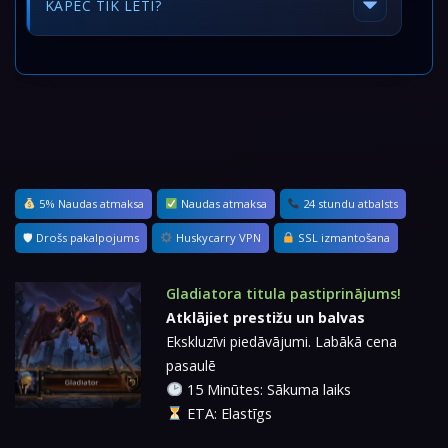
KĀPĒC TIK LĒTI?
5% Naudas atmaksa
Naudas atmaksa
24 stundu atbalsts
🛡 Drošs pakalpojums
Huskycarry VPN
SSL izmantošana
Gladiatora titula pastiprinājums!
Atklājiet prestižu un balvas
Ekskluzīvi piedāvājumi. Labākā cena
pasaulē
15 Minūtes: Sākuma laiks
ETA: Elastīgs