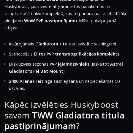
Huskyboost, jūs investējat garantētos panākumos un
visaptverošā balvu komplektā, kas to padara par visefektīvāko
pieejamo
WoW PvP pastiprinājumu
. Mūsu pakalpojumā
ietilpst:
Iekārojamais
Gladiatora tituls
un saistītie sasniegumi.
Satriecošais
Elites PvP transmogrifikācijas komplekts
.
Ekskluzīvais sezonas
PvP jājamdzīvnieks
(ieskaitot
Astral
Gladiator’s Fel Bat Mount
).
2400 Arēnas reitinga
sasniegšana un nepieciešamās 50
uzvaras.
Kāpēc izvēlēties Huskyboost
savam
TWW Gladiatora titula
pastiprinājumam
?