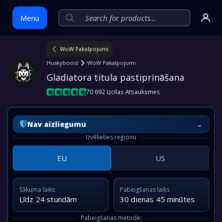
Menu
WoW Pakalpojumi
Skip
Huskyboost
WoW Pakalpojumi
to
Gladiatora titula pastiprināšana
content
70 692 Izcilas Atsauksmes
⌄
Nav aizliegumu
Izvēlieties reģionu
EU
US
Sākuma laiks
Pabeigšanas laiks
Līdz 24 stundām
30 dienas 45 minūtes
Pabeigšanas metode: