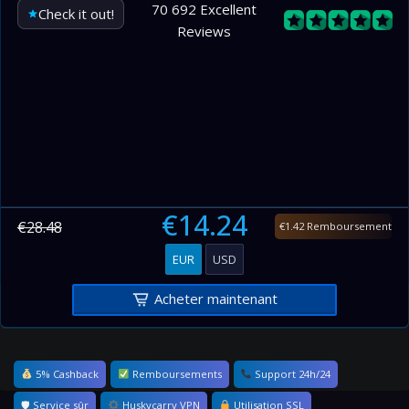
70 692 Excellent
Check it out!
Reviews
€14.24
€28.48
€1.42 Remboursement
EUR
USD
Acheter maintenant
5% Cashback
Remboursements
Support 24h/24
🛡 Service sûr
Huskycarry VPN
Utilisation SSL