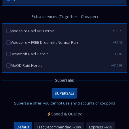
Extra services (Together - Cheaper)
Voidspire Raid 6/6 Heroic
+€10.71
Voidspire + FREE Dreamrift Normal Run
+€7.59
Dreamrift Raid Heroic
+€6.07
MoQD Raid Heroic
+€13.99
Supersale:
SUPERSALE
Supersale offer, you cannot use any discounts or coupons
Speed & Quality:
Default
Fast (recommended)
Express
+30%
+60%