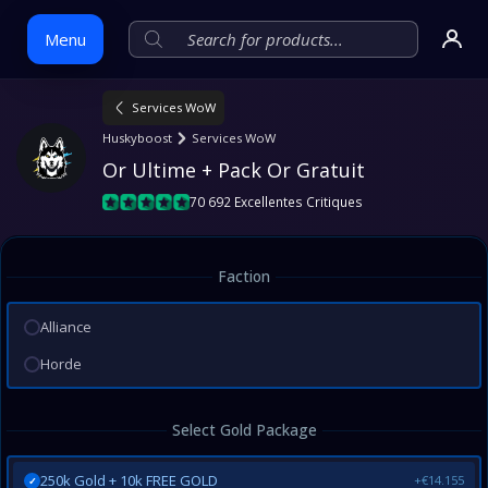
Menu
Services WoW
Skip
Huskyboost
Services WoW
to
Or Ultime + Pack Or Gratuit
content
70 692 Excellentes Critiques
Faction
Alliance
Horde
Select Gold Package
250k Gold + 10k FREE GOLD
+€14.155
✓