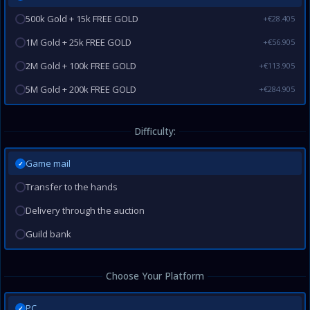
500k Gold + 15k FREE GOLD
+€28.405
1M Gold + 25k FREE GOLD
+€56.905
2M Gold + 100k FREE GOLD
+€113.905
5M Gold + 200k FREE GOLD
+€284.905
Difficulty:
Game mail
✓
Transfer to the hands
Delivery through the auction
Guild bank
Choose Your Platform
PC
✓