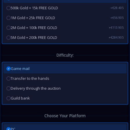
500k Gold + 15k FREE GOLD
+€28.405
1M Gold + 25k FREE GOLD
+€56.905
2M Gold + 100k FREE GOLD
+€113.905
5M Gold + 200k FREE GOLD
+€284.905
Difficulty:
Game mail
✓
Transfer to the hands
Delivery through the auction
Guild bank
Choose Your Platform
PC
✓