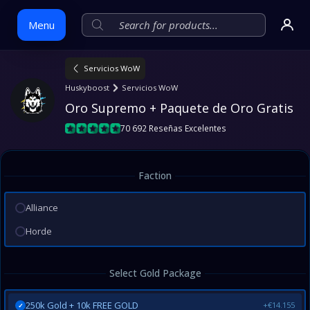
Menu
Servicios WoW
Skip
Huskyboost
Servicios WoW
to
Oro Supremo + Paquete de Oro Gratis
content
70 692 Reseñas Excelentes
Faction
Alliance
Horde
Select Gold Package
250k Gold + 10k FREE GOLD
+€14.155
✓