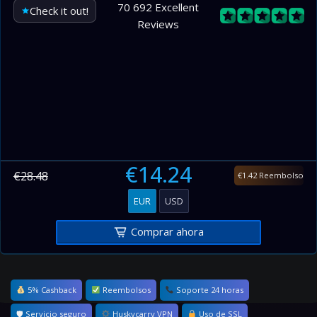
70 692 Excellent
Check it out!
Reviews
€14.24
€28.48
€1.42 Reembolso
EUR
USD
Comprar ahora
5% Cashback
Reembolsos
Soporte 24 horas
🛡 Servicio seguro
Huskycarry VPN
Uso de SSL