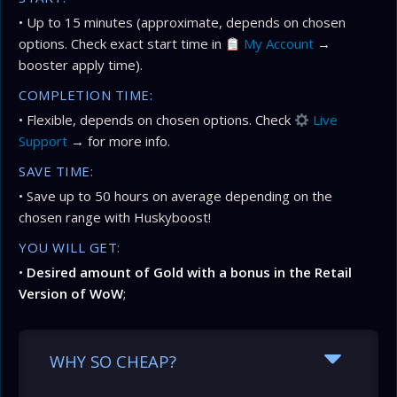
• Up to 15 minutes (approximate, depends on chosen
options. Check exact start time in
My Account
→
booster apply time).
COMPLETION TIME:
• Flexible, depends on chosen options. Check
Live
Support
→ for more info.
SAVE TIME:
• Save up to 50 hours on average depending on the
chosen range with Huskyboost!
YOU WILL GET:
•
Desired amount of Gold with a bonus in the Retail
Version of WoW
;
WHY SO CHEAP?