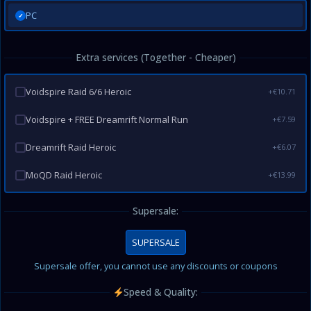
PC
✓
Extra services (Together - Cheaper)
Voidspire Raid 6/6 Heroic
+€10.71
Voidspire + FREE Dreamrift Normal Run
+€7.59
Dreamrift Raid Heroic
+€6.07
MoQD Raid Heroic
+€13.99
Supersale:
SUPERSALE
Supersale offer, you cannot use any discounts or coupons
Speed & Quality: