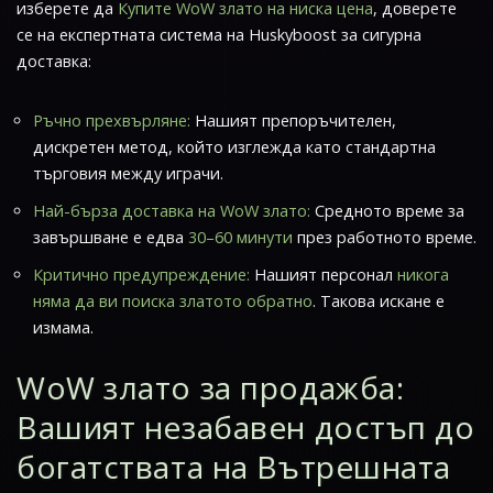
изберете да
Купите WoW злато на ниска цена
, доверете
се на експертната система на Huskyboost за сигурна
доставка:
Ръчно прехвърляне:
Нашият препоръчителен,
дискретен метод, който изглежда като стандартна
търговия между играчи.
Най-бърза доставка на WoW злато:
Средното време за
завършване е едва
30–60 минути
през работното време.
Критично предупреждение:
Нашият персонал
никога
няма да ви поиска златото обратно
. Такова искане е
измама.
WoW злато за продажба:
Вашият незабавен достъп до
богатствата на
Вътрешната