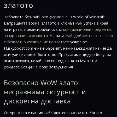
златото
Забравете безкрайното фармване! В
World of Warcraft:
Вътрешната война
, златото е ключът към успеха в края
на играта, финансирайки скъпи
консумационни предмети,
зачарования и ремонти
. Нашата
Най-добрият пакет злато
с безплатно увеличение на златото
услуга от
Huskyboost.com е най-бързият, най-надеждният начин да
осигурите своето богатство. Предлагаме щедър бонус за
всяка покупка, незабавно ви подготвя за Mythic+ и
рейдове без финансови затруднения.
Безопасно WoW злато:
несравнима сигурност и
дискретна доставка
Сигурността е нашият абсолютен приоритет. Когато