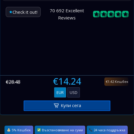
70 692 Excellent
Check it out!
Reviews
€14.24
€28.48
€1.42 Кешбек
EUR
USD
Купи сега
5% Кешбек
Възстановяване на суми
24 часа поддръжка