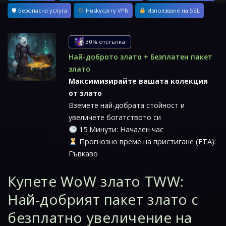
🛡 Безопасна услуга
Huskycarry VPN
Използване на SSL
30% отстъпка
Най-доброто злато + Безплатен пакет
злато
Максимизирайте вашата колекция
от злато
Вземете най-добрата стойност и
увеличете богатството си
15 Минути: Начален час
Прогнозно време на пристигане (ETA):
Гъвкаво
Купете WoW злато TWW:
Най-добрият пакет злато с
безплатно увеличение на