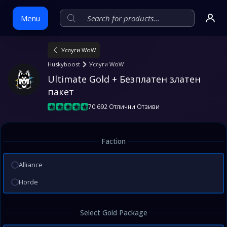
Menu
Услуги WoW
Skip
Huskyboost
Услуги WoW
to
Ultimate Gold + Безплатен златен 
content
пакет
70 692 Отлични Отзиви
Faction
Alliance
Horde
Select Gold Package