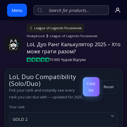
Menu
League of Legends Посилення
Skip
Huskyboost
League of Legends Посилення
to
LoL Дуо Ранг Калькулятор 2025 – Хто 
content
може грати разом?
70 692 Чудові Відгуки
LoL Duo Compatibility
(Solo/Duo)
Copy
Reset
Pick
your rank
and instantly see every
list
rank you can duo with — updated for 2025.
Your rank