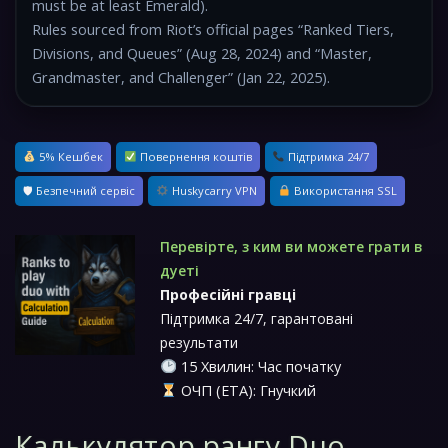
must be at least Emerald).
Rules sourced from Riot’s official pages “Ranked Tiers,
Divisions, and Queues” (Aug 28, 2024) and “Master,
Grandmaster, and Challenger” (Jan 22, 2025).
5% Кешбек
Повернення коштів
Підтримка 24/7
🛡 Безпечний сервіс
Huskycarry VPN
Використання SSL
Перевірте, з ким ви можете грати в
дуеті
Професійні гравці
Підтримка 24/7, гарантовані
результати
15 Хвилин: Час початку
ОЧП (ETA): Гнучкий
Калькулятор рангу Duo