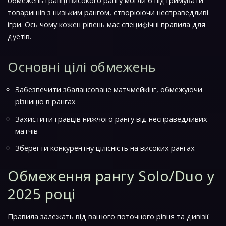
обмежень гравці високого рангу могли б підтримувати
товаришів з низьким рангом, створюючи несправедливі
ігри. Ось чому кожен рівень має специфічні правила для
дуетів.
Основні цілі обмежень
Забезпечити збалансоване матчмейкінг, обмежуючи
різницю в рангах
Захистити гравців нижчого рангу від несправедливих
матчів
Зберегти конкурентну цілісність на високих рангах
Обмеження рангу Solo/Duo у
2025 році
Правила залежать від вашого поточного рівня та дивізії.