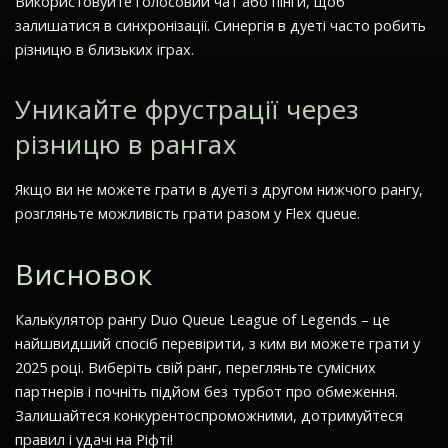
Використовуйте голосовий чат або пінги, щоб
залишатися в синхронізації. Синергія в дуеті часто робить
різницю в близьких іграх.
Уникайте фрустрації через
різницю в рангах
Якщо ви не можете грати в дуеті з другом нижчого рангу,
розгляньте можливість грати разом у Flex queue.
Висновок
Калькулятор рангу Duo Queue League of Legends – це
найшвидший спосіб перевірити, з ким ви можете грати у
2025 році. Виберіть свій ранг, перегляньте сумісних
партнерів і почніть підйом без турбот про обмеження.
Залишайтеся конкурентоспроможними, дотримуйтеся
правил і удачі на Ріфті!