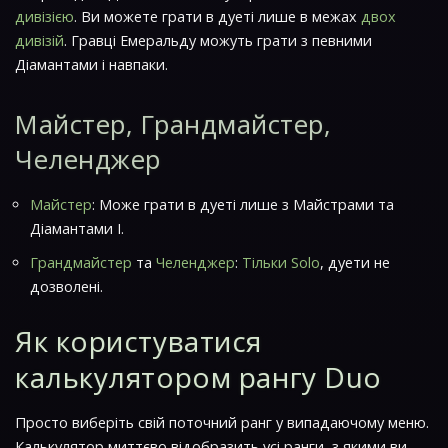
дивізією
. Ви можете грати в дуеті лише в межах
двох
дивізій
. Гравці Емеральду можуть грати з певними
Діамантами і навпаки.
Майстер, Грандмайстер,
Челенджер
Майстер
: Може грати в дуеті лише з Майстрами та
Діамантами I.
Грандмайстер
та
Челенджер
:
Тільки Solo
, дуети не
дозволені.
Як користуватися
калькулятором рангу Duo
Просто виберіть свій поточний ранг у випадаючому меню.
Калькулятор миттєво відобразить усі ранги, з якими ви