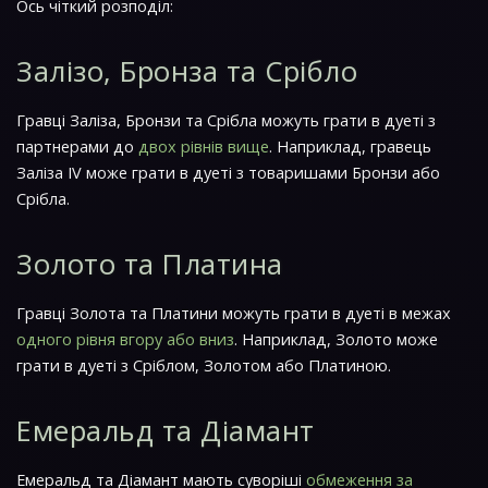
Ось чіткий розподіл:
Залізо, Бронза та Срібло
Гравці Заліза, Бронзи та Срібла можуть грати в дуеті з
партнерами до
двох рівнів вище
. Наприклад, гравець
Заліза IV може грати в дуеті з товаришами Бронзи або
Срібла.
Золото та Платина
Гравці Золота та Платини можуть грати в дуеті в межах
одного рівня вгору або вниз
. Наприклад, Золото може
грати в дуеті з Сріблом, Золотом або Платиною.
Емеральд та Діамант
Емеральд та Діамант мають суворіші
обмеження за