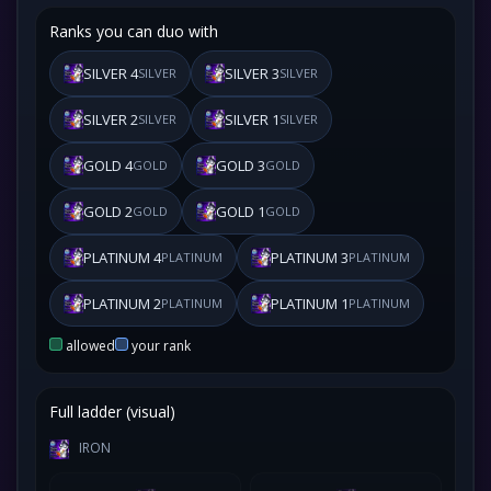
Ranks you can duo with
SILVER 4
SILVER 3
SILVER
SILVER
SILVER 2
SILVER 1
SILVER
SILVER
GOLD 4
GOLD 3
GOLD
GOLD
GOLD 2
GOLD 1
GOLD
GOLD
PLATINUM 4
PLATINUM 3
PLATINUM
PLATINUM
PLATINUM 2
PLATINUM 1
PLATINUM
PLATINUM
allowed
your rank
Full ladder (visual)
IRON