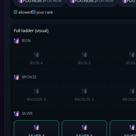
PLATINUM 3
PLATINUM 2
PLAT
PLATINUM
PLATINUM
allowed
your rank
Full ladder (visual)
IRON
IRON 4
IRON 3
IRON
BRONZE
BRONZE 4
BRONZE 3
BRONZ
SILVER
SILVER 4
SILVER 3
SILVE