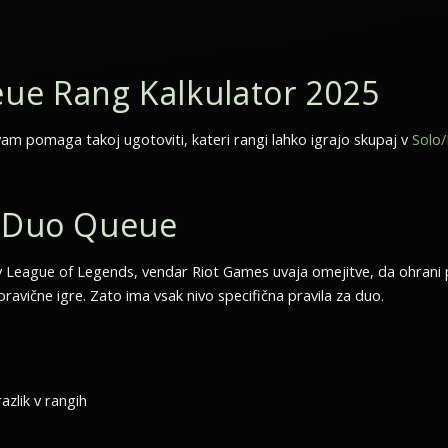
ue Rang Kalkulator 2025
m pomaga takoj ugotoviti, kateri rangi lahko igrajo skupaj v
Solo/
a Duo Queue
v League of Legends, vendar Riot Games uvaja omejitve, da ohrani p
pravične igre. Zato ima vsak nivo specifična pravila za duo.
zlik v rangih