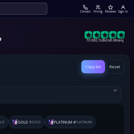
Contact
Hiring
Reviews
Sign In
?
70 692 Odličnih Mnenj
Copy list
Reset
GOLD 1
PLATINUM 4
LD
GOLD
PLATINUM