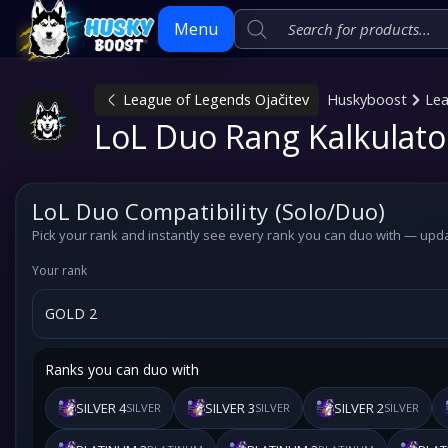
Menu
League of Legends Ojačitev
Huskyboost
Lea
Skip
LoL Duo Rang Kalkulator
to
content
LoL Duo Compatibility (Solo/Duo)
Pick
your rank
and instantly see every rank you can duo with — upda
Your rank
Ranks you can duo with
SILVER 4
SILVER 3
SILVER 2
SILVER
SILVER
SILVER