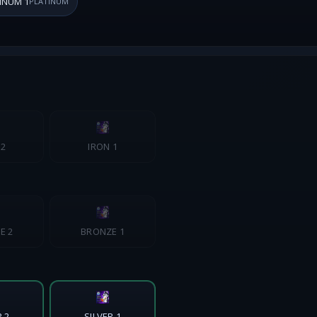
INUM 1
PLATINUM
 2
IRON 1
E 2
BRONZE 1
R 2
SILVER 1