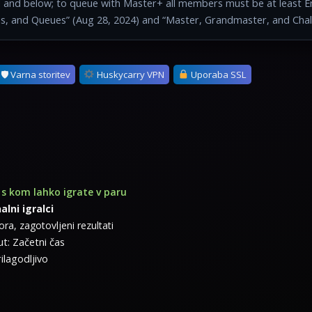
nd and below; to queue with Master+ all members must be at least E
ons, and Queues” (Aug 28, 2024) and “Master, Grandmaster, and Chall
🛡 Varna storitev
Huskycarry VPN
Uporaba SSL
, s kom lahko igrate v paru
alni igralci
ra, zagotovljeni rezultati
t: Začetni čas
ilagodljivo