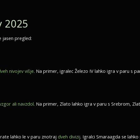
v 2025
e jasen pregled:
veh nivojev višje
. Na primer, igralec Železo IV lahko igra v paru s par
vzgor ali navzdol
. Na primer, Zlato lahko igra v paru s Srebrom, Zlat
Igrate lahko le v paru znotraj
dveh divizij
. Igralci Smaraagda se lahko