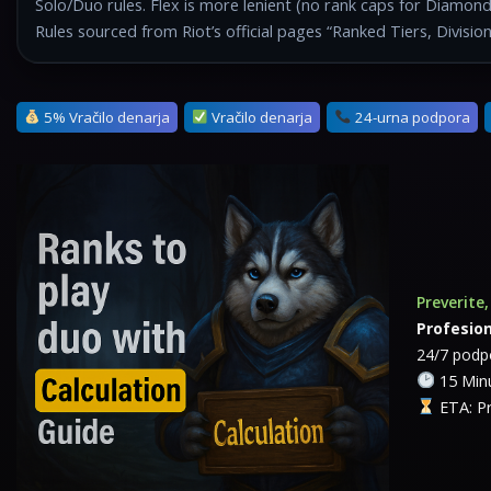
Solo/Duo rules. Flex is more lenient (no rank caps for Diamo
Rules sourced from Riot’s official pages “Ranked Tiers, Divisi
5% Vračilo denarja
Vračilo denarja
24-urna podpora
Preverite
Profesion
24/7 podpo
15 Minu
ETA: Pr