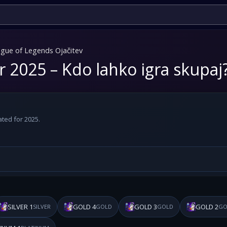
gue of Legends Ojačitev
 2025 – Kdo lahko igra skupaj
ted for 2025.
SILVER 1
GOLD 4
GOLD 3
GOLD 2
SILVER
GOLD
GOLD
GO