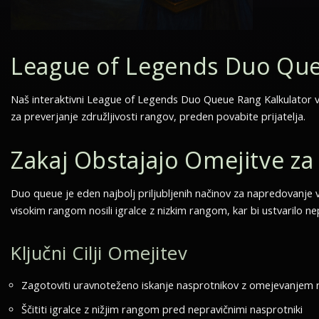
League of Legends Duo Que
Naš interaktivni League of Legends Duo Queue Rang Kalkulator va
za preverjanje združljivosti rangov, preden povabite prijatelja.
Zakaj Obstajajo Omejitve z
Duo queue je eden najbolj priljubljenih načinov za napredovanje 
visokim rangom nosili igralce z nizkim rangom, kar bi ustvarilo ne
Ključni Cilji Omejitev
Zagotoviti uravnoteženo iskanje nasprotnikov z omejevanjem ra
Ščititi igralce z nižjim rangom pred nepravičnimi nasprotniki