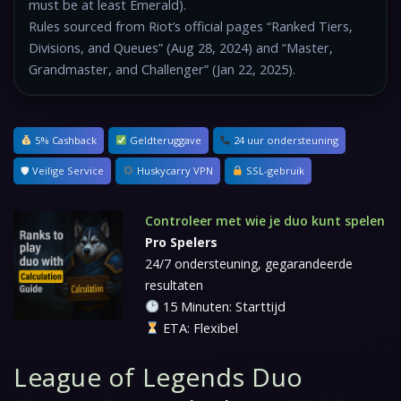
must be at least Emerald).
Rules sourced from Riot’s official pages “Ranked Tiers,
Divisions, and Queues” (Aug 28, 2024) and “Master,
Grandmaster, and Challenger” (Jan 22, 2025).
5% Cashback
Geldteruggave
24 uur ondersteuning
🛡 Veilige Service
Huskycarry VPN
SSL-gebruik
Controleer met wie je duo kunt spelen
Pro Spelers
24/7 ondersteuning, gegarandeerde
resultaten
15 Minuten: Starttijd
ETA: Flexibel
League of Legends Duo