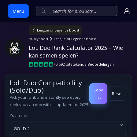
Menu
League of Legends Boost
Skip
Huskyboost
League of Legends Boost
to
LoL Duo Rank Calculator 2025 – Wie 
content
kan samen spelen?
70 692 Uitstekende Beoordelingen
LoL Duo Compatibility
(Solo/Duo)
Copy
Reset
Pick
your rank
and instantly see every
list
rank you can duo with — updated for 2025.
Your rank