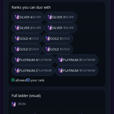
Ranks you can duo with
SILVER 4
SILVER 3
SILVER
SILVER
SILVER 2
SILVER 1
SILVER
SILVER
GOLD 4
GOLD 3
GOLD
GOLD
GOLD 2
GOLD 1
GOLD
GOLD
PLATINUM 4
PLATINUM 3
PLATINUM
PLATINUM
PLATINUM 2
PLATINUM 1
PLATINUM
PLATINUM
allowed
your rank
Full ladder (visual)
IRON