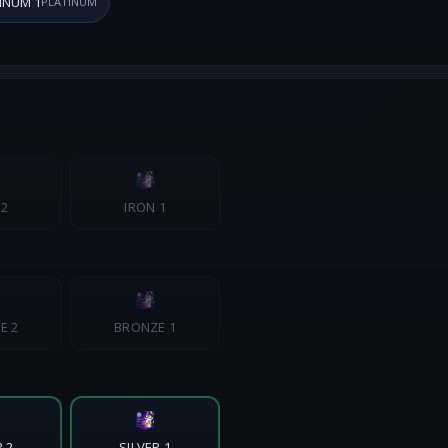
INUM 1
PLATINUM
 2
IRON 1
E 2
BRONZE 1
R 2
SILVER 1