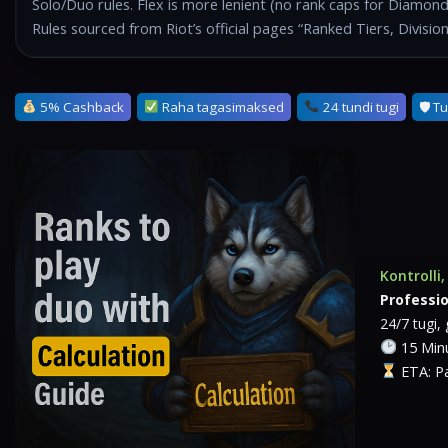
Solo/Duo rules. Flex is more lenient (no rank caps for Diamo
Rules sourced from Riot’s official pages “Ranked Tiers, Divisi
5% Cashback
Raha tagasimaksed
24 tundi tugi
🛡 T
Kontrolli
Professi
24/7 tugi,
15 Minu
ETA: Pa