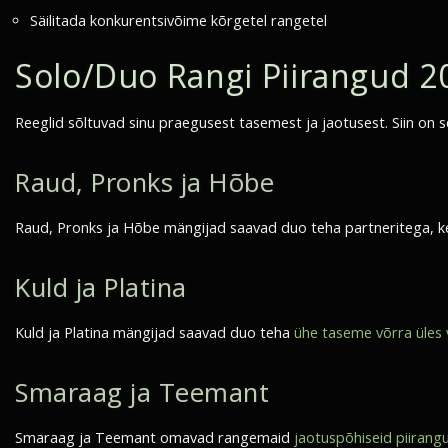
Säilitada konkurentsivõime kõrgetel rangetel
Solo/Duo Rangi Piirangud 2
Reeglid sõltuvad sinu praegusest tasemest ja jaotusest. Siin on s
Raud, Pronks ja Hõbe
Raud, Pronks ja Hõbe mängijad saavad duo teha partneritega, k
Kuld ja Platina
Kuld ja Platina mängijad saavad duo teha
ühe taseme võrra üles v
Smaraag ja Teemant
Smaraag ja Teemant omavad rangemaid
jaotuspõhiseid piirang