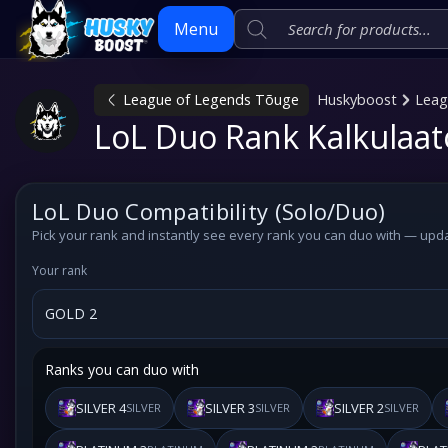
Menu
League of Legends Tõuge
Huskyboost
Leag
Skip
LoL Duo Rank Kalkulaat
to
content
LoL Duo Compatibility (Solo/Duo)
Pick
your rank
and instantly see every rank you can duo with — upda
Your rank
Ranks you can duo with
SILVER 4
SILVER 3
SILVER 2
SILVER
SILVER
SILVER