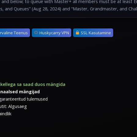
nd and below; to queue with Master+ all members must be at least E
ons, and Queues” (Aug 28, 2024) and “Master, Grandmaster, and Chall
urvaline Teenus
Huskycarry VPN
SSL Kasutamine
, kellega sa saad duos mängida
onaalsed mängijad
 garanteeritud tulemused
tit: Algusaeg
indlik