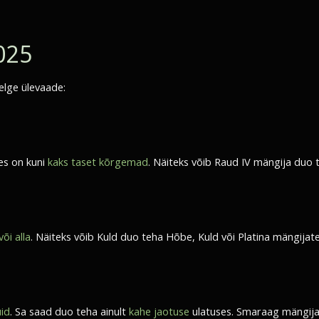
025
elge ülevaade:
es on kuni
kaks taset kõrgemad
. Näiteks võib Raud IV mängija duo
õi alla
. Näiteks võib Kuld duo teha Hõbe, Kuld või Platina mängijat
uid
. Sa saad duo teha ainult
kahe jaotuse
ulatuses. Smaraag mängija