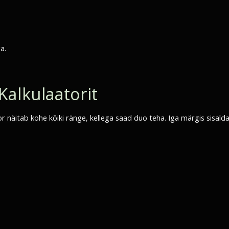
a.
alkulaatorit
 näitab kohe kõiki ränge, kellega saad duo teha. Iga märgis sisaldab