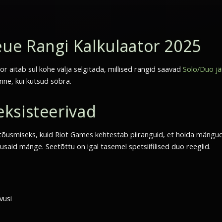
ue Rangi Kalkulaator 2025
 aitab sul kohe välja selgitada, millised rangid saavad
Solo/Duo jä
enne, kui kutsud sõbra.
ksisteerivad
õusmiseks, kuid Riot Games kehtestab piiranguid, et hoida mängud õ
id mänge. Seetõttu on igal tasemel spetsiifilised duo reeglid.
vusi