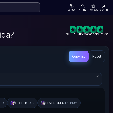
Contact
Hiring
Reviews
Sign In
ida?
70 692 Suurepärast Arvustust
Copy list
Reset
GOLD 1
PLATINUM 4
LD
GOLD
PLATINUM