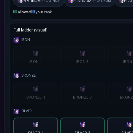
PLATINUM 3
PLATINUM 2
PLAT
PLATINUM
PLATINUM
allowed
your rank
Full ladder (visual)
IRON
IRON 4
IRON 3
IRON
BRONZE
BRONZE 4
BRONZE 3
BRONZ
SILVER
SILVER 4
SILVER 3
SILVE