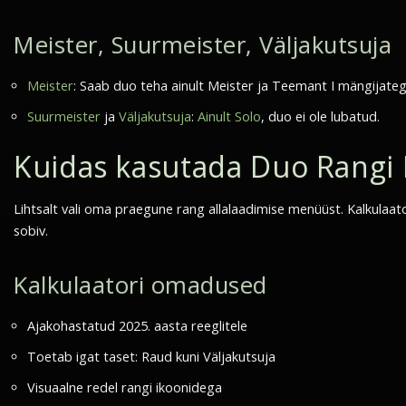
Meister, Suurmeister, Väljakutsuja
Meister
: Saab duo teha ainult Meister ja Teemant I mängijateg
Suurmeister
ja
Väljakutsuja
:
Ainult Solo
, duo ei ole lubatud.
Kuidas kasutada Duo Rangi K
Lihtsalt vali oma praegune rang allalaadimise menüüst. Kalkulaator
sobiv.
Kalkulaatori omadused
Ajakohastatud 2025. aasta reeglitele
Toetab igat taset: Raud kuni Väljakutsuja
Visuaalne redel rangi ikoonidega