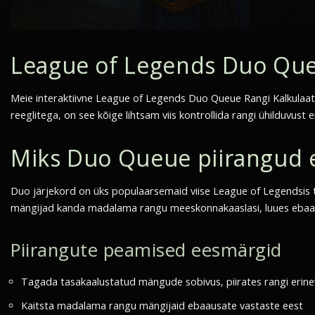
League of Legends Duo Que
Meie interaktiivne League of Legends Duo Queue Rangi Kalkulaator
reeglitega, on see kõige lihtsam viis kontrollida rangi ühilduvust 
Miks Duo Queue piirangud e
Duo järjekord on üks populaarsemaid viise League of Legendsis t
mängijad kanda madalama rangu meeskonnakaaslasi, luues ebaausa
Piirangute peamised eesmärgid
Tagada tasakaalustatud mängude sobivus, piirates rangi erine
Kaitsta madalama rangu mängijaid ebaausate vastaste eest