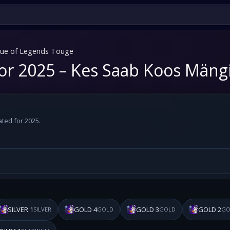
ue of Legends Tõuge
or 2025 – Kes Saab Koos Mäng
ted for 2025.
SILVER 1
GOLD 4
GOLD 3
GOLD 2
SILVER
GOLD
GOLD
GO