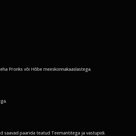
 teha Pronks või Hõbe meeskonnakaaslastega.
ega.
d saavad paarida teatud Teemantitega ja vastupidi.