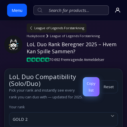
Menu
League of Legends Forstærkning
Skip
Huskyboost
League of Legends Forstærkning
to
LoL Duo Rank Beregner 2025 – Hvem 
content
Kan Spille Sammen?
70 692 Fremragende Anmeldelser
LoL Duo Compatibility
(Solo/Duo)
Copy
Reset
Pick
your rank
and instantly see every
list
rank you can duo with — updated for 2025.
Your rank