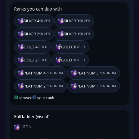
Ranks you can duo with
SILVER 4
SILVER 3
SILVER
SILVER
SILVER 2
SILVER 1
SILVER
SILVER
GOLD 4
GOLD 3
GOLD
GOLD
GOLD 2
GOLD 1
GOLD
GOLD
PLATINUM 4
PLATINUM 3
PLATINUM
PLATINUM
PLATINUM 2
PLATINUM 1
PLATINUM
PLATINUM
allowed
your rank
Full ladder (visual)
IRON