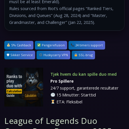
must be at least Emerald).
Rules sourced from Riot’s official pages “Ranked Tiers,
Divisions, and Queues” (Aug 28, 2024) and “Master,
Grandmaster, and Challenger” (Jan 22, 2025).
5% Cashback
Pengerefusion
24 timers support
🛡 Sikker Service
Huskycarry VPN
SSL-brug
Tjek hvem du kan spille duo med
Pro Spillere
24/7 support, garanterede resultater
15 Minutter: Starttid
ETA: Fleksibel
League of Legends Duo