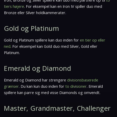
Iron, Bronze og Silver spillere kan duo med partnere op til
to
tiers højere
. For eksempel kan en Iron IV spiller duo med
Bronze eller Silver holdkammerater.
Gold og Platinum
Gold og Platinum spillere kan duo inden for
en tier op eller
ned
. For eksempel kan Gold duo med Silver, Gold eller
Platinum.
Emerald og Diamond
Emerald og Diamond har strengere
divisionsbaserede
grænser
. Du kan kun duo inden for
to divisioner
. Emerald
spillere kan parre sig med visse Diamonds og omvendt.
Master, Grandmaster, Challenger