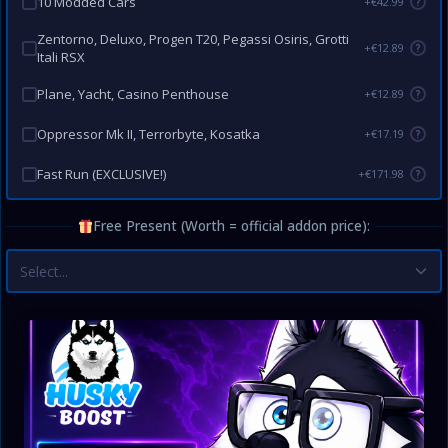
10 Modded Cars
+€42.99
?
Zentorno, Deluxo, Progen T20, Pegassi Osiris, Grotti
+€12.89
?
Itali RSX
Plane, Yacht, Casino Penthouse
+€12.89
?
Oppressor Mk II, Terrorbyte, Kosatka
+€17.19
?
Fast Run (EXCLUSIVE!)
+€171.98
?
Free Present (Worth = official addon price):
Select...