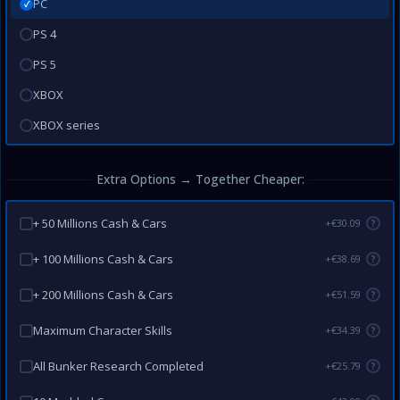
PC
✓
PS 4
PS 5
XBOX
XBOX series
Extra Options → Together Cheaper:
+ 50 Millions Cash & Cars
+€30.09
?
+ 100 Millions Cash & Cars
+€38.69
?
+ 200 Millions Cash & Cars
+€51.59
?
Maximum Character Skills
+€34.39
?
All Bunker Research Completed
+€25.79
?