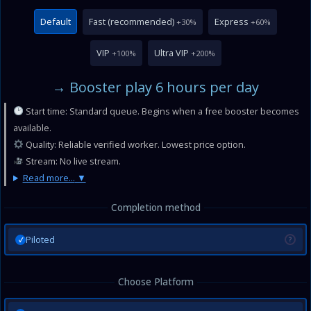
Default
Fast (recommended)
Express
+30%
+60%
VIP
Ultra VIP
+100%
+200%
→ Booster play 6 hours per day
Start time: Standard queue. Begins when a free booster becomes
available.
Quality: Reliable verified worker. Lowest price option.
Stream: No live stream.
Read more...
Completion method
Piloted
?
✓
Choose Platform