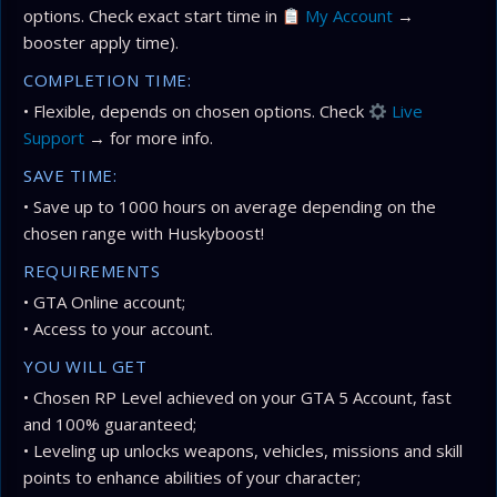
options. Check exact start time in
My Account
→
booster apply time).
COMPLETION TIME:
• Flexible, depends on chosen options. Check
Live
Support
→ for more info.
SAVE TIME:
• Save up to 1000 hours on average depending on the
chosen range with Huskyboost!
REQUIREMENTS
• GTA Online account;
• Access to your account.
YOU WILL GET
• Chosen RP Level achieved on your GTA 5 Account, fast
and 100% guaranteed;
• Leveling up unlocks weapons, vehicles, missions and skill
points to enhance abilities of your character;