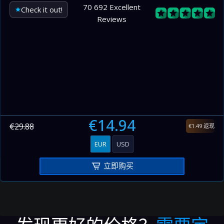
400–500
168.00
7.00
70 692 Excellent
Check it out!
Reviews
500–600
168.00
7.00
600–700
168.00
7.00
700–800
168.00
7.00
800–900
168.00
7.00
900–1000
168.00
7.00
€14.94
€29.88
€1.49 返现
EUR
USD
立即购买