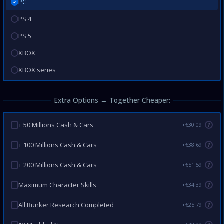
PC
✓
PS 4
PS 5
XBOX
XBOX series
Extra Options → Together Cheaper:
+ 50 Millions Cash & Cars
+€30.09
?
+ 100 Millions Cash & Cars
+€38.69
?
+ 200 Millions Cash & Cars
+€51.59
?
Maximum Character Skills
+€34.39
?
All Bunker Research Completed
+€25.79
?