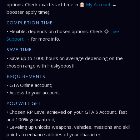
options. Check exact start time in
My Account
→
booster apply time).
COMPLETION TIME:
• Flexible, depends on chosen options. Check
Live
Support
→ for more info.
SAVE TIME:
• Save up to 1000 hours on average depending on the
chosen range with Huskyboost!
REQUIREMENTS
• GTA Online account;
• Access to your account.
YOU WILL GET
• Chosen RP Level achieved on your GTA 5 Account, fast
and 100% guaranteed;
• Leveling up unlocks weapons, vehicles, missions and skill
points to enhance abilities of your character;