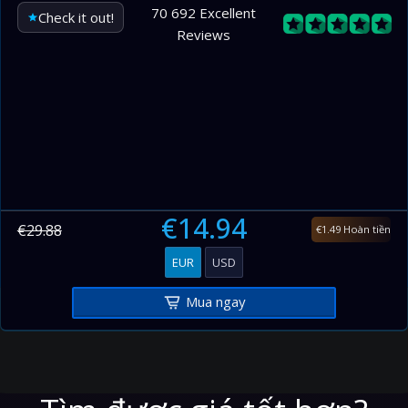
400–500
168.00
7.00
70 692 Excellent
Check it out!
Reviews
500–600
168.00
7.00
600–700
168.00
7.00
700–800
168.00
7.00
800–900
168.00
7.00
900–1000
168.00
7.00
€14.94
€29.88
€1.49 Hoàn tiền
EUR
USD
Mua ngay