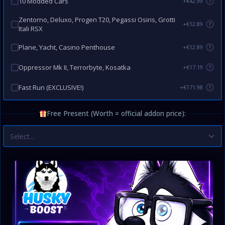
10 Modded Cars
+€42.99
?
Zentorno, Deluxo, Progen T20, Pegassi Osiris, Grotti
+€12.89
?
Itali RSX
Plane, Yacht, Casino Penthouse
+€12.89
?
Oppressor Mk II, Terrorbyte, Kosatka
+€17.19
?
Fast Run (EXCLUSIVE!)
+€171.98
?
Free Present (Worth = official addon price):
Select...