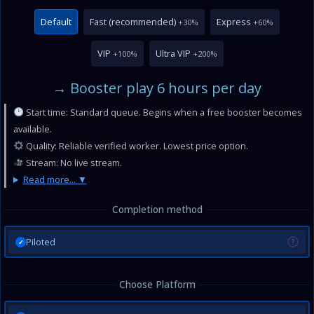
Default
Fast (recommended)
Express
+30%
+60%
VIP
Ultra VIP
+100%
+200%
→ Booster play 6 hours per day
Start time: Standard queue. Begins when a free booster becomes
available.
Quality: Reliable verified worker. Lowest price option.
Stream: No live stream.
Read more...
Completion method
Piloted
?
✓
Choose Platform