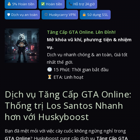
5% Hoàn tiền
Hoàn tiền
Hỗ trợ 24 giờ
🛡 Dịch vụ an toàn
Huskycarry VPN
Sử dụng SSL
Tăng Cấp GTA Online. Lên Đỉnh!
Mở khóa vũ khí, phương tiện & nhiệm
vụ.
Dịch vụ nhanh chóng & an toàn, Giá tốt
nhất thế giới.
15 Phút: Thời gian bắt đầu
ETA: Linh hoạt
Dịch vụ Tăng Cấp GTA Online:
Thống trị Los Santos Nhanh
hơn với Huskyboost
Bạn đã mệt mỏi với việc cày cuốc không ngừng nghỉ trong
GTA Online
? Huskyboost cung cấp dịch vụ
Tăng Cấp GTA