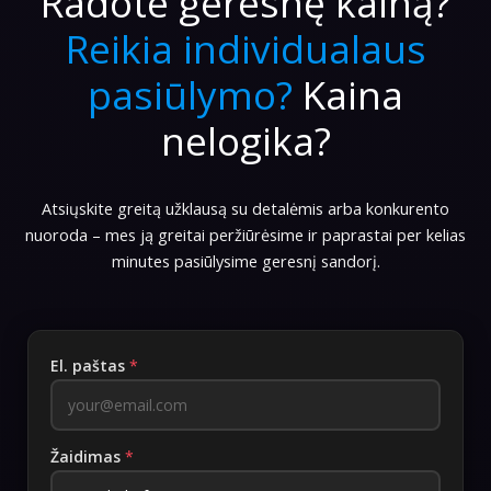
Radote geresnę kainą?
Reikia individualaus
pasiūlymo?
Kaina
nelogika?
Atsiųskite greitą užklausą su detalėmis arba konkurento
nuoroda – mes ją greitai peržiūrėsime ir paprastai per kelias
minutes pasiūlysime geresnį sandorį.
El. paštas
*
Žaidimas
*