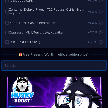
10 Modded Cars
+€42.99
?
Zentorno, Deluxo, Progen T20, Pegassi Osiris, Grotti
+€12.89
?
Itali RSX
Plane, Yacht, Casino Penthouse
+€12.89
?
Oppressor Mk II, Terrorbyte, Kosatka
+€17.19
?
Fast Run (EXCLUSIVE!)
+€171.98
?
Free Present (Worth = official addon price):
Select...