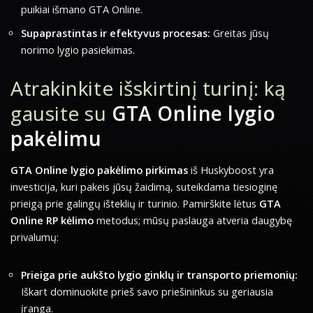
puikiai išmano GTA Online.
Supaprastintas ir efektyvus procesas:
Greitas jūsų
norimo lygio pasiekimas.
Atrakinkite išskirtinį turinį: ką
gausite su
GTA Online lygio
pakėlimu
GTA Online lygio pakėlimo pirkimas
iš Huskyboost yra
investicija, kuri pakeis jūsų žaidimą, suteikdama tiesioginę
prieigą prie galingų išteklių ir turinio. Pamirškite lėtus
GTA
Online RP kėlimo
metodus; mūsų paslauga atveria daugybę
privalumų:
Prieiga prie aukšto lygio ginklų ir transporto priemonių:
Iškart dominuokite prieš savo priešininkus su geriausia
įranga.