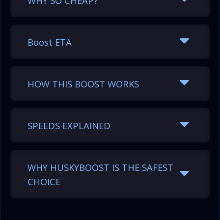
WHY SO CHEAP?
Boost ETA
HOW THIS BOOST WORKS
Level range
Hours
Days
SPEEDS EXPLAINED
1–100*
118.80
4.95
100–200
168.00
7.00
WHY HUSKYBOOST IS THE SAFEST
CHOICE
200–300
168.00
7.00
300–400
168.00
7.00