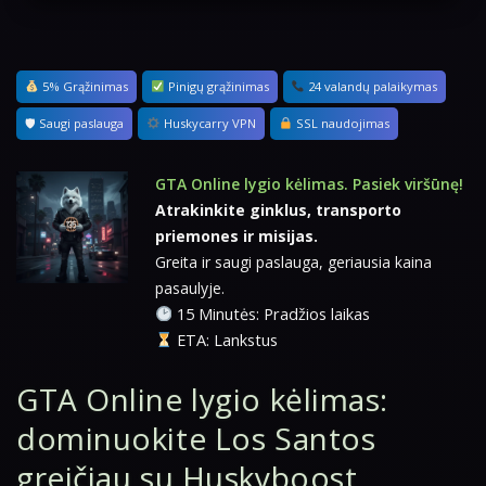
5% Grąžinimas
Pinigų grąžinimas
24 valandų palaikymas
🛡 Saugi paslauga
Huskycarry VPN
SSL naudojimas
GTA Online lygio kėlimas. Pasiek viršūnę!
Atrakinkite ginklus, transporto
priemones ir misijas.
Greita ir saugi paslauga, geriausia kaina
pasaulyje.
15 Minutės: Pradžios laikas
ETA: Lankstus
GTA Online lygio kėlimas:
dominuokite Los Santos
greičiau su Huskyboost