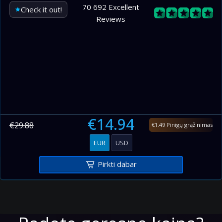
400–500
168.00
7.00
70 692 Excellent
Check it out!
Reviews
500–600
168.00
7.00
600–700
168.00
7.00
700–800
168.00
7.00
800–900
168.00
7.00
900–1000
168.00
7.00
€14.94
€29.88
€1.49 Pinigų grąžinimas
EUR
USD
Pirkti dabar