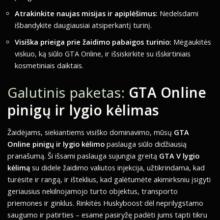
Atrakinkite naujas misijas ir apiplėšimus:
Nedelsdami
išbandykite daugiausiai atsiperkantį turinį.
Visiška prieiga prie žaidimo pabaigos turinio:
Mėgaukitės
viskuo, ką siūlo GTA Online, ir išsiskirkite su išskirtiniais
kosmetiniais daiktais.
Galutinis paketas:
GTA Online
pinigų ir lygio kėlimas
Žaidėjams, siekiantiems visiško dominavimo, mūsų
GTA
Online pinigų ir lygio kėlimo
paslauga siūlo didžiausią
pranašumą. Ši išsami paslauga sujungia greitą
GTA V lygio
kėlimą
su didele žaidimo valiutos injekcija, užtikrindama, kad
turėsite ir rangą, ir išteklius, kad galėtumėte akimirksniu įsigyti
geriausius nekilnojamojo turto objektus, transporto
priemones ir ginklus. Rinkitės Huskyboost dėl neprilygstamo
saugumo ir patirties – esame pasiryžę padėti jums tapti tikru