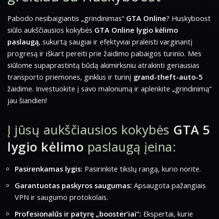
Pabodo nesibaigiantis „grindinimas“
GTA Online
? Huskyboost
siūlo aukščiausios kokybės
GTA Online lygio kėlimo
paslaugą
, sukurtą saugiai ir efektyviai praleisti varginantį
progresą ir iškart pereiti prie žaidimo pabaigos turinio. Mes
siūlome supaprastintą būdą akimirksniu atrakinti geriausias
transporto priemones, ginklus ir turinį
grand-theft-auto-5
žaidime. Investuokite į savo malonumą ir aplenkite „grindinimą“
jau šiandien!
Į jūsų aukščiausios kokybės
GTA 5
lygio kėlimo
paslaugą įeina:
Pasirenkamas lygis:
Pasirinkite tikslų rangą, kurio norite.
Garantuotas paskyros saugumas:
Apsaugota pažangiais
VPN ir saugumo protokolais.
Profesionalūs ir patyrę „booster’iai“:
Ekspertai, kurie