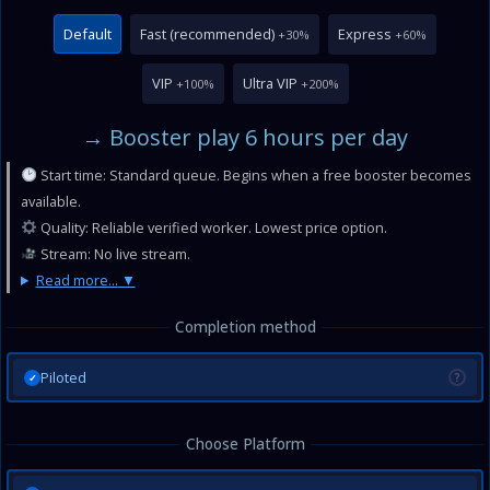
Default
Fast (recommended)
Express
+30%
+60%
VIP
Ultra VIP
+100%
+200%
→ Booster play 6 hours per day
Start time: Standard queue. Begins when a free booster becomes
available.
Quality: Reliable verified worker. Lowest price option.
Stream: No live stream.
Read more...
Completion method
Piloted
?
✓
Choose Platform