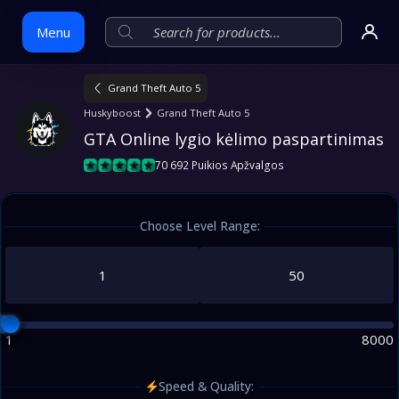
Menu
Grand Theft Auto 5
Skip
Huskyboost
Grand Theft Auto 5
to
GTA Online lygio kėlimo paspartinimas
content
70 692 Puikios Apžvalgos
Choose Level Range:
1
8000
Speed & Quality: