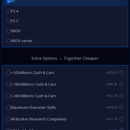
PC
✓
PS 4
PS 5
XBOX
XBOX series
Extra Options → Together Cheaper:
+ 50 Millions Cash & Cars
+€30.09
?
+ 100 Millions Cash & Cars
+€38.69
?
+ 200 Millions Cash & Cars
+€51.59
?
Maximum Character Skills
+€34.39
?
All Bunker Research Completed
+€25.79
?