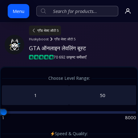
Menu
ग्रैंड थेफ़्ट ऑटो 5
Skip
Huskyboost
ग्रैंड थेफ़्ट ऑटो 5
to
GTA ऑनलाइन लेवलिंग बूस्ट
content
70 692 उत्कृष्ट समीक्षाएँ
Choose Level Range:
1
8000
Speed & Quality: