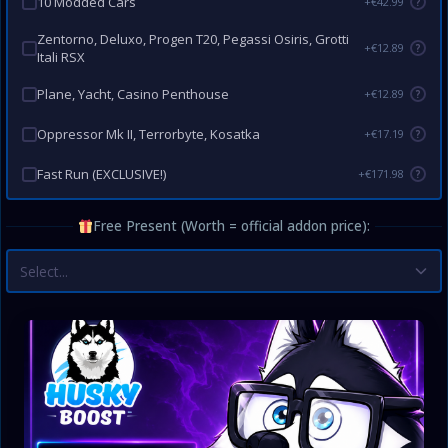
10 Modded Cars
+€42.99
?
Zentorno, Deluxo, Progen T20, Pegassi Osiris, Grotti
+€12.89
?
Itali RSX
Plane, Yacht, Casino Penthouse
+€12.89
?
Oppressor Mk II, Terrorbyte, Kosatka
+€17.19
?
Fast Run (EXCLUSIVE!)
+€171.98
?
Free Present (Worth = official addon price):
Select...