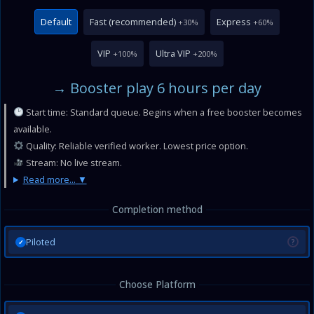
Default
Fast (recommended)
Express
+30%
+60%
VIP
Ultra VIP
+100%
+200%
→ Booster play 6 hours per day
Start time: Standard queue. Begins when a free booster becomes
available.
Quality: Reliable verified worker. Lowest price option.
Stream: No live stream.
Read more...
Completion method
Piloted
?
✓
Choose Platform