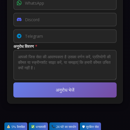
अनुरोध विवरण
*
अनुरोध भेजें
5% कैशबैक
धनवापसी
24 घंटे का समर्थन
🛡 सुरक्षित सेवा