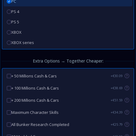
PC
✓
PS 4
PS 5
XBOX
XBOX series
Extra Options → Together Cheaper:
+ 50 Millions Cash & Cars
+€30.09
?
+ 100 Millions Cash & Cars
+€38.69
?
+ 200 Millions Cash & Cars
+€51.59
?
Maximum Character Skills
+€34.39
?
All Bunker Research Completed
+€25.79
?