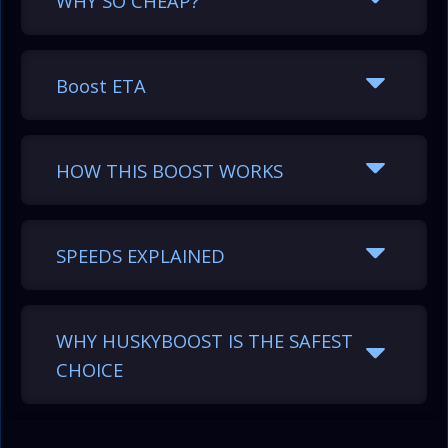
WHY SO CHEAP?
Boost ETA
HOW THIS BOOST WORKS
Level range
Hours
Days
SPEEDS EXPLAINED
1–100*
118.80
4.95
100–200
168.00
7.00
WHY HUSKYBOOST IS THE SAFEST
CHOICE
200–300
168.00
7.00
300–400
168.00
7.00