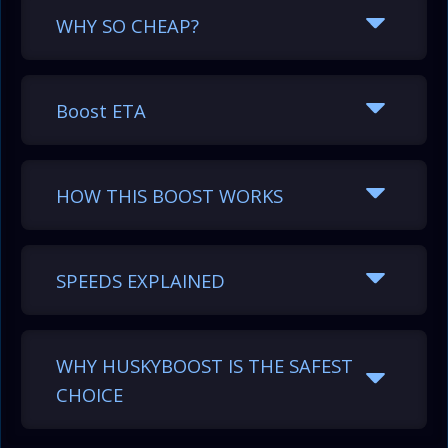
WHY SO CHEAP?
Boost ETA
HOW THIS BOOST WORKS
Level range
Hours
Days
SPEEDS EXPLAINED
1–100*
118.80
4.95
100–200
168.00
7.00
WHY HUSKYBOOST IS THE SAFEST
CHOICE
200–300
168.00
7.00
300–400
168.00
7.00