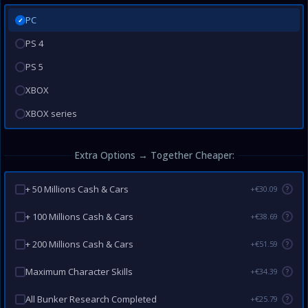
PC
✓
PS 4
PS 5
XBOX
XBOX series
Extra Options → Together Cheaper:
+ 50 Millions Cash & Cars
+€30.09
?
+ 100 Millions Cash & Cars
+€38.69
?
+ 200 Millions Cash & Cars
+€51.59
?
Maximum Character Skills
+€34.39
?
All Bunker Research Completed
+€25.79
?