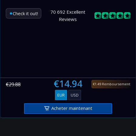
400–500
168.00
7.00
70 692 Excellent
Check it out!
Reviews
500–600
168.00
7.00
600–700
168.00
7.00
700–800
168.00
7.00
800–900
168.00
7.00
900–1000
168.00
7.00
€14.94
€29.88
€1.49 Remboursement
EUR
USD
Acheter maintenant