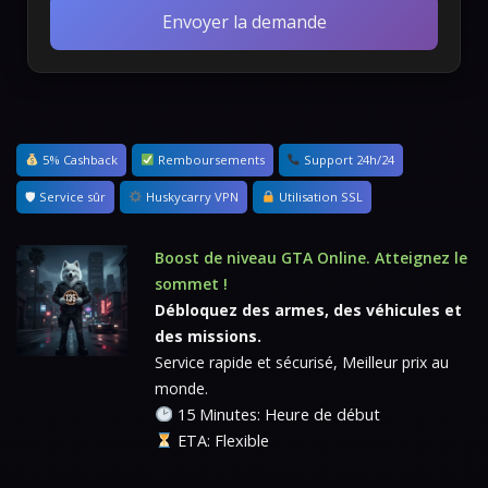
Envoyer la demande
5% Cashback
Remboursements
Support 24h/24
🛡 Service sûr
Huskycarry VPN
Utilisation SSL
Boost de niveau GTA Online. Atteignez le
sommet !
Débloquez des armes, des véhicules et
des missions.
Service rapide et sécurisé, Meilleur prix au
monde.
15 Minutes: Heure de début
ETA: Flexible