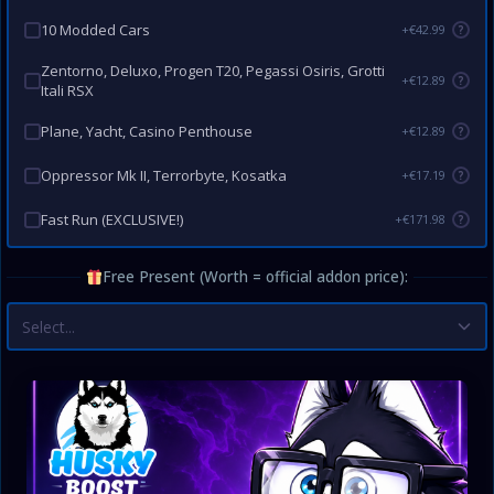
10 Modded Cars
+€42.99
?
Zentorno, Deluxo, Progen T20, Pegassi Osiris, Grotti
+€12.89
?
Itali RSX
Plane, Yacht, Casino Penthouse
+€12.89
?
Oppressor Mk II, Terrorbyte, Kosatka
+€17.19
?
Fast Run (EXCLUSIVE!)
+€171.98
?
Free Present (Worth = official addon price):
Select...