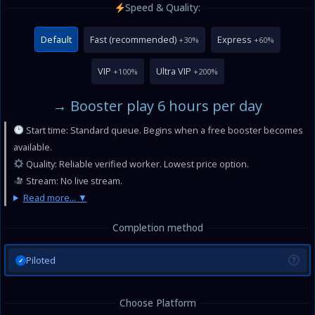
Speed & Quality:
Default
Fast (recommended)
Express
+30%
+60%
VIP
Ultra VIP
+100%
+200%
→ Booster play 6 hours per day
Start time: Standard queue. Begins when a free booster becomes
available.
Quality: Reliable verified worker. Lowest price option.
Stream: No live stream.
Read more...
Completion method
Piloted
?
✓
Choose Platform