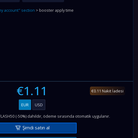
y account" section
> booster apply time
€1.11
€0.11 Nakit İadesi
EUR
USD
FLASH50 (-50%) dahildir, ödeme sırasında otomatik uygulanır.
Şimdi satın al