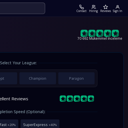
Contact
Hiring
Reviews
Sign In
70 692 Mükemmel İnceleme
Select Your League:
ept
Champion
Paragon
ellent Reviews
letion Speed (Optional):
Fast
SuperExpress
+20%
+40%