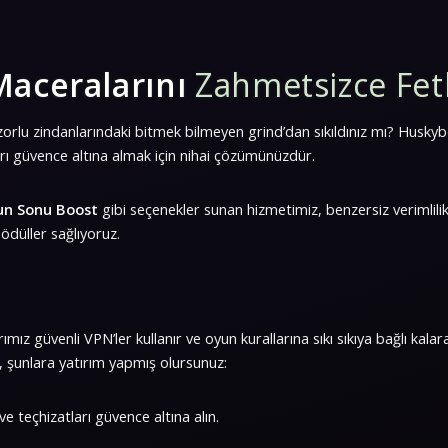
Maceralarını
Zahmetsizce Fet
zorlu zindanlarındaki bitmek bilmeyen grind’dan sıkıldınız mı? Husk
rı güvence altına almak için nihai çözümünüzdür.
un Sonu Boost
gibi seçenekler sunan hizmetimiz, benzersiz verimlilik 
ödüller sağlıyoruz.
mız güvenli VPN’ler kullanır ve oyun kurallarına sıkı sıkıya bağlı kala
, şunlara yatırım yapmış olursunuz:
e teçhizatları güvence altına alın.