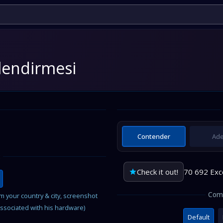
lendirmesi
Contender
Ad
:
Check it out!
70 692 Exc
Comp
om your country & city, screenshot
associated with his hardware)
Default