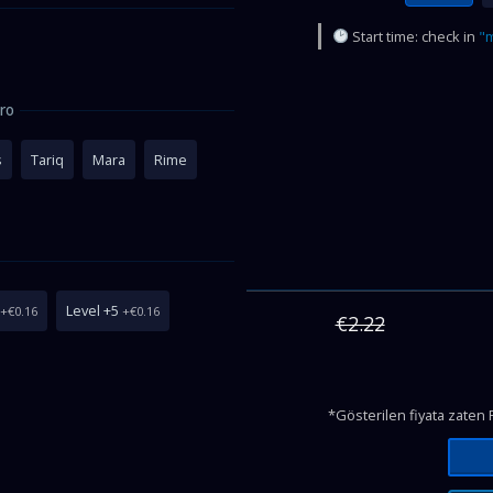
Start time: check in
"m
ro
s
Tariq
Mara
Rime
Level +5
+€0.16
+€0.16
€2.22
*Gösterilen fiyata zaten 