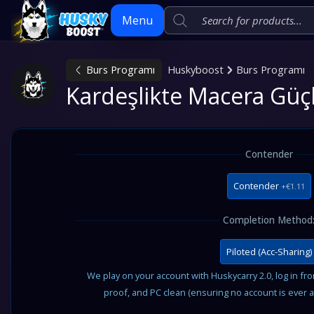
Menu
Burs Programı
Huskyboost
Burs Programı
Skip
Kardeşlikte Macera Güç
to
content
Contender
Contender
+€1.11
Completion Method
Piloted (Acc-Sharing)
We play on your account with Huskycarry 2.0, log in fr
proof, and PC clean (ensuring no account is ever 