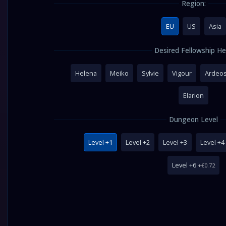
Region:
EU
US
Asia
Desired Fellowship He
Helena
Meiko
Sylvie
Vigour
Ardeo
Elarion
Dungeon Level
Level +1
Level +2
Level +3
Level +4
Level +6
+€0.72