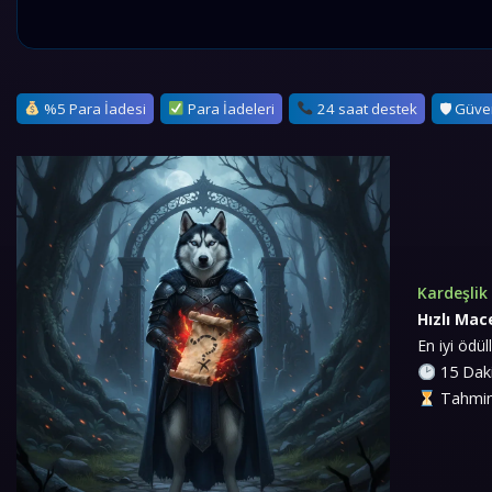
%5 Para İadesi
Para İadeleri
24 saat destek
🛡 Güve
Kardeşlik
Hızlı Mac
En iyi ödül
15 Daki
Tahmini