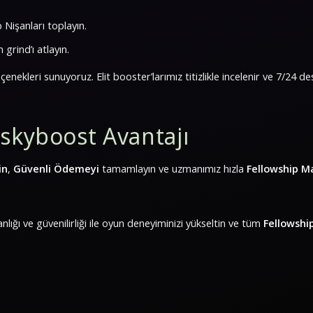
 Nişanları toplayın.
 grind’ı atlayın.
çenekleri sunuyoruz. Elit booster’larımız titizlikle incelenir ve 7/24 d
skyboost Avantajı
in
,
Güvenli Ödemeyi
tamamlayın ve uzmanımız hızla
Fellowship M
ığı ve güvenilirliği ile oyun deneyiminizi yükseltin ve tüm
Fellowshi