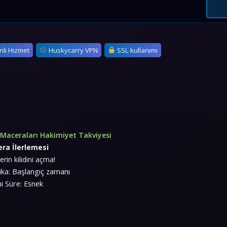
nli Hizmet
Huskycarry VPN
SSL kullanımı
 Maceraları Hakimiyet Takviyesi
era İlerlemesi
lerin kilidini açma!
ka: Başlangıç zamanı
 Süre: Esnek