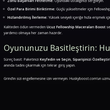
Zorlu Başarıları Fethetme:
Oyundaki ustalığınızı sergileyin.
Özel Para Birimi Biriktirme:
Güçlü yükseltmeler için Fellowship
Hızlandırılmış İlerleme:
Yüksek seviyeli içeriğe hızla erişmek için
Kaliteden ödün vermeden
Ucuz Fellowship Maceraları Boost
se
yardımcı olmaya her zaman hazırdır.
Oyununuzu Basitleştirin: Hu
Süreç basit: Paketinizi
Keşfedin ve Seçin
,
Siparişinizi Özelleştir
anında tadını çıkarmak için tekrar giriş yapın.
Grind’ın sizi engellemesine izin vermeyin. Huskyboost.com’un uzmanl