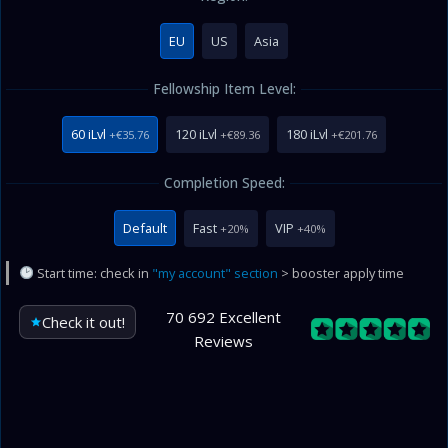
EU
US
Asia
Fellowship Item Level:
60 iLvl
120 iLvl
180 iLvl
+€35.76
+€89.36
+€201.76
Completion Speed:
Default
Fast
VIP
+20%
+40%
Start time: check in
"my account" section
> booster apply time
70 692 Excellent
Check it out!
Reviews