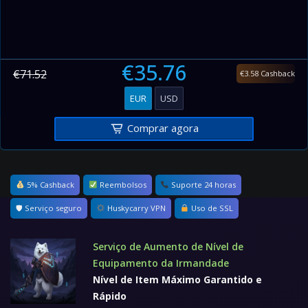
€35.76
€71.52
€3.58 Cashback
EUR
USD
Comprar agora
5% Cashback
Reembolsos
Suporte 24 horas
🛡 Serviço seguro
Huskycarry VPN
Uso de SSL
Serviço de Aumento de Nível de
Equipamento da Irmandade
Nível de Item Máximo Garantido e
Rápido