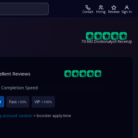
Contact
Hiring
Reviews
Sign In
70 692 Doskonałych Recenzji
ellent Reviews
Completion Speed:
t
Fast
VIP
+50%
+100%
y account’ section
> booster apply time