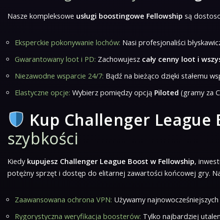
Nasze kompleksowe
usługi boostingowe Fellowship
są dostoso
Eksperckie pokonywanie lochów:
Nasi profesjonaliści błyskawic
Gwarantowany loot i PD:
Zachowujesz
cały cenny loot i wsz
Niezawodne wsparcie 24/7:
Bądź na bieżąco dzięki stałemu wsp
Elastyczne opcje:
Wybierz pomiędzy opcją
Piloted
(gramy za C
Kup Challenger League 
szybkości
Kiedy
kupujesz Challenger League Boost w Fellowship
, inwes
potężny sprzęt i dostęp do elitarnej zawartości końcowej gry.
Zaawansowana ochrona VPN:
Używamy najnowocześniejszych si
Rygorystyczna weryfikacja boosterów:
Tylko najbardziej utale