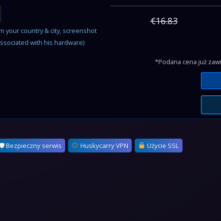
€16.83
om your country & city, screenshot
associated with his hardware)
*Podana cena już zawi
🛡 Bezpieczny serwis
Huskycarry VPN
Użycie SSL