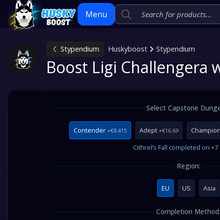
Menu
Stypendium
Huskyboost
Stypendium
Skip
Boost Ligi Challengera 
to
content
Select Capstone Dung
Contender
Adept
Champio
+€8.415
+€16.69
Cithrel’s Fall completed on +7 d
Region:
EU
US
Asia
Completion Method