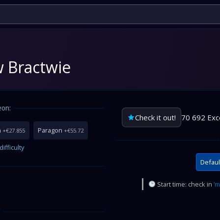
w Bractwie
eon:
Check it out!
70 692 Exc
n
Paragon
+€27.855
+€55.72
ifficulty
Defaul
Start time: check in
’m
: