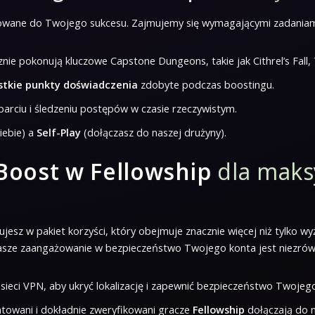
wane do Twojego sukcesu. Zajmujemy się wymagającymi zadaniami,
znie pokonują kluczowe Capstone Dungeons, takie jak Cithrel’s Fall,
ystkie punkty doświadczenia
zdobyte podczas boostingu.
arciu i śledzeniu postępów w czasie rzeczywistym.
iebie) a
Self-Play
(dołączasz do naszej drużyny).
Boost w Fellowship
dla maks
tujesz w pakiet korzyści, który obejmuje znacznie więcej niż tylko
 Nasze zaangażowanie w bezpieczeństwo Twojego konta jest niezró
eci VPN, aby ukryć lokalizację i zapewnić bezpieczeństwo Twojego
ntowani i dokładnie zweryfikowani gracze
Fellowship
dołączają do 