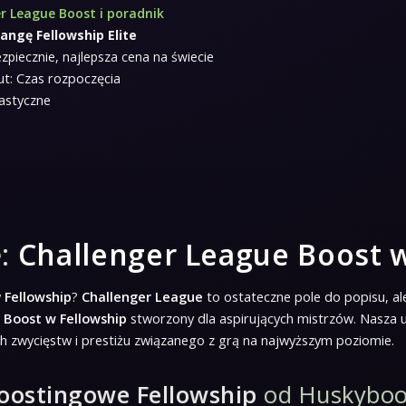
r League Boost i poradnik
rangę Fellowship Elite
zpiecznie, najlepsza cena na świecie
t: Czas rozpoczęcia
astyczne
e:
Challenger League Boost 
w
Fellowship
?
Challenger League
to ostateczne pole do popisu, al
 Boost w Fellowship
stworzony dla aspirujących mistrzów. Nasza u
ch zwycięstw i prestiżu związanego z grą na najwyższym poziomie.
boostingowe Fellowship
od Huskyboo