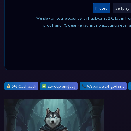
Piloted
Selfplay
We play on your account with Huskycarry 2.0, log in fr
proof, and PC clean (ensuring no account is ever 
5% Cashback
Zwrot pieniędzy
Wsparcie 24 godziny