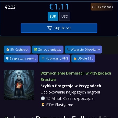
€1.11
€2.22
€0.11 Cashback
EUR
USD
Kup teraz
5% Cashback
Zwrot pieniędzy
Wsparcie 24 godziny
🛡 Bezpieczny serwis
Huskycarry VPN
Użycie SSL
Wzmocnienie Dominacji w Przygodach
Bractwa
Szybka Progresja w Przygodach
Odblokowanie najlepszych nagród!
15 Minut: Czas rozpoczęcia
ETA: Elastyczne