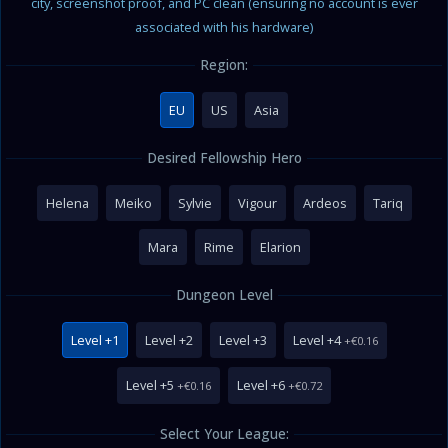
city, screenshot proof, and PC clean (ensuring no account is ever
associated with his hardware)
Region:
EU
US
Asia
Desired Fellowship Hero
Helena
Meiko
Sylvie
Vigour
Ardeos
Tariq
Mara
Rime
Elarion
Dungeon Level
Level +1
Level +2
Level +3
Level +4
+€0.16
Level +5
Level +6
+€0.16
+€0.72
Select Your League: