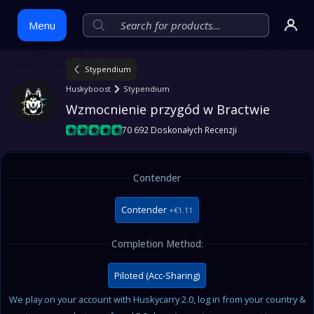
Menu
Stypendium
Skip
Huskyboost
Stypendium
to
Wzmocnienie przygód w Bractwie
content
70 692 Doskonałych Recenzji
Contender
Contender
+€1.11
Completion Method:
Piloted (Acc-Sharing)
We play on your account with Huskycarry 2.0, log in from your country &