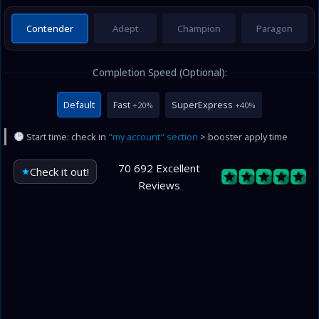
Contender
Adept
Champion
Paragon
Completion Speed (Optional):
Default
Fast
SuperExpress
+20%
+40%
Start time: check in
"my account" section
> booster apply time
70 692 Excellent
Check it out!
Reviews