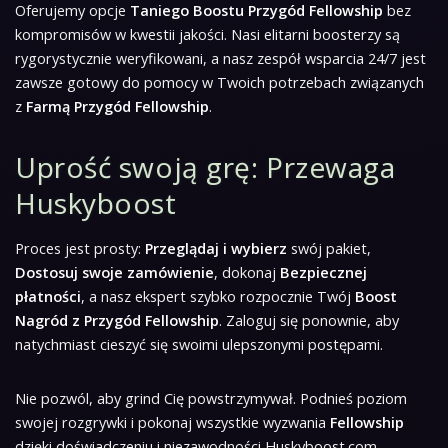
Oferujemy opcje
Taniego Boostu Przygód Fellowship
bez
kompromisów w kwestii jakości. Nasi elitarni boosterzy są
rygorystycznie weryfikowani, a nasz zespół wsparcia 24/7 jest
zawsze gotowy do pomocy w Twoich potrzebach związanych
z
Farmą Przygód Fellowship
.
Uprość swoją grę: Przewaga
Huskyboost
Proces jest prosty:
Przeglądaj i wybierz
swój pakiet,
Dostosuj swoje zamówienie
, dokonaj
Bezpiecznej
płatności
, a nasz ekspert szybko rozpocznie Twój
Boost
Nagród z Przygód Fellowship
. Zaloguj się ponownie, aby
natychmiast cieszyć się swoimi ulepszonymi postępami.
Nie pozwól, aby grind Cię powstrzymywał. Podnieś poziom
swojej rozgrywki i pokonaj wszystkie wyzwania
Fellowship
dzięki doświadczeniu i niezawodności Huskyboost.com.