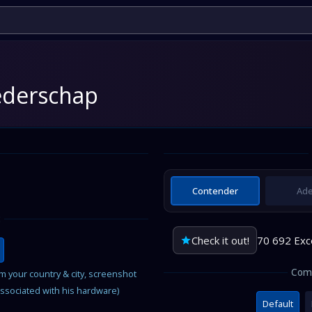
ederschap
Contender
Ad
:
Check it out!
70 692 Exc
Comp
om your country & city, screenshot
associated with his hardware)
Default