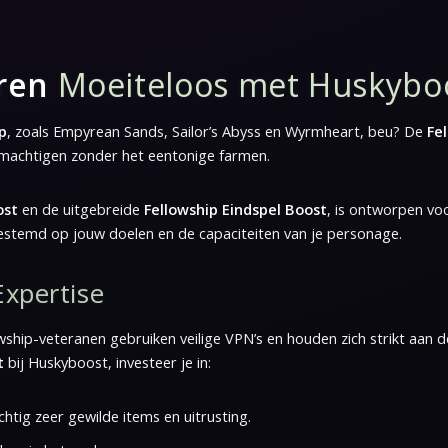
ren
Moeiteloos met Huskybo
p
, zoals Empyrean Sands, Sailor’s Abyss en Wyrmheart, beu? De
Fe
bemachtigen zonder het eentonige farmen.
ost
en de uitgebreide
Fellowship Eindspel Boost
, is ontworpen vo
fgestemd op jouw doelen en de capaciteiten van je personage.
Expertise
lowship-veteranen gebruiken veilige VPN’s en houden zich strikt aan 
t
bij Huskyboost, investeer je in:
tig zeer gewilde items en uitrusting.