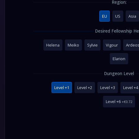
Region:
EU
US
Asia
Desired Fellowship He
Helena
Meiko
Sylvie
Vigour
Ardeo
Elarion
Dungeon Level
Level +1
Level +2
Level +3
Level +4
Level +6
+€0.72