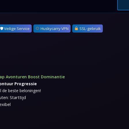
🛡 Veilige Service
Huskycarry VPN
SSL-gebruik
hap Avonturen Boost Dominantie
ontuur Progressie
 de beste beloningen!
ten: Starttijd
exibel