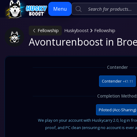
Menu
Fellowship
Huskyboost
Fellowship
Skip
Avonturenboost in Bro
to
content
Contender
Contender
+€1.11
Completion Method
Piloted (Acc-Sharing)
We play on your account with Huskycarry 2.0, log in fr
proof, and PC clean (ensuring no account is ever 