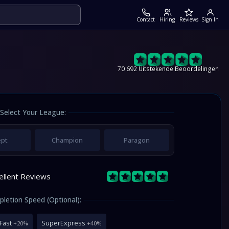
Contact
Hiring
Reviews
Sign In
70 692 Uitstekende Beoordelingen
Select Your League:
ept
Champion
Paragon
ellent Reviews
letion Speed (Optional):
Fast
SuperExpress
+20%
+40%