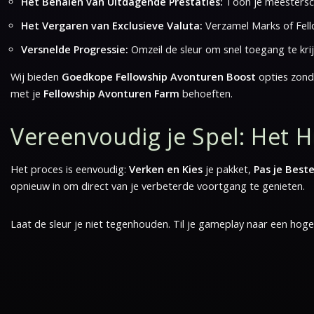
Het Behalen van Uitdagende Prestaties:
Toon je meestersch
Het Vergaren van Exclusieve Valuta:
Verzamel Marks of Fell
Versnelde Progressie:
Omzeil de sleur om snel toegang te kri
Wij bieden
Goedkope Fellowship Avonturen Boost
opties zonde
met je
Fellowship Avonturen Farm
behoeften.
Vereenvoudig je Spel: Het 
Het proces is eenvoudig:
Verken en Kies
je pakket,
Pas je Beste
opnieuw in om direct van je verbeterde voortgang te genieten.
Laat de sleur je niet tegenhouden. Til je gameplay naar een hoge