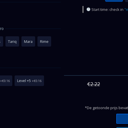
Start time: check in
"m
ro
s
Tariq
Mara
Rime
Level +5
+€0.16
+€0.16
€2.22
*De getoonde prijs bevat