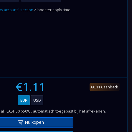
y account" section
> booster apply time
€1.11
€0.11 Cashback
EUR
USD
 al FLASH50 (-50%), automatisch toegepast bij het afrekenen.
Nu kopen