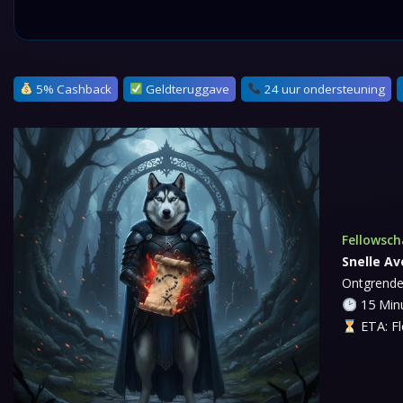
5% Cashback
Geldteruggave
24 uur ondersteuning
Fellowsc
Snelle Av
Ontgrendel
15 Minu
ETA: Fl