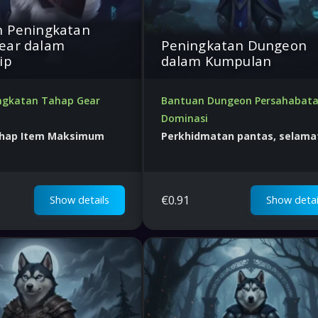
n Peningkatan
ear dalam
Peningkatan Dungeon
ip
dalam Kumpulan
ingkatan Tahap Gear
Bantuan Dungeon Persahabata
Dominasi
ahap Item Maksimum
Perkhidmatan pantas, selama
profesional
ntuan Pakar. Harga
Harga terbaik di dunia
€
0.91
Show details
Show detai