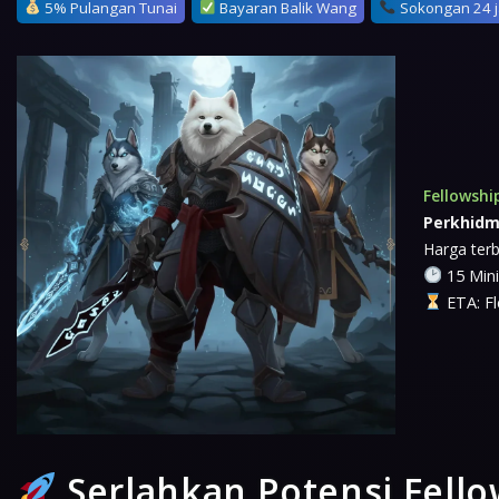
5% Pulangan Tunai
Bayaran Balik Wang
Sokongan 24 
Fellowsh
Perkhidm
Harga terb
15 Mini
ETA: Fl
Serlahkan Potensi Fell