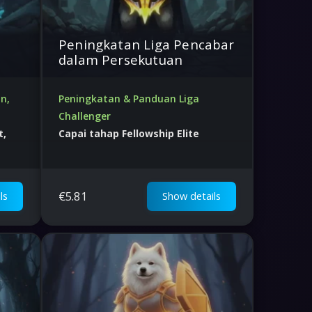
Peningkatan Liga Pencabar
dalam Persekutuan
n,
Peningkatan & Panduan Liga
Challenger
t,
Capai tahap Fellowship Elite
Pantas, selamat, Harga terbaik di dunia
€
5.81
ls
Show details