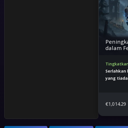
Peningk
dalam Fe
Tingkatkan
Serlahkan
yang tiada
Harga terbai
€
1,014.29