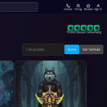
Contact
Hiring
Reviews
Sign In
70 692 Ulasan Cemerlang
Guna
Set Semula