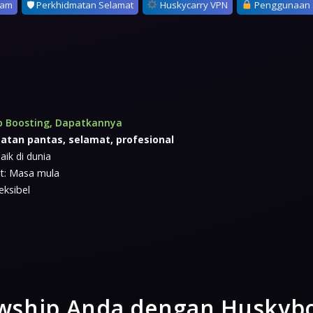
jam
🛡 Perkhidmatan Selamat
Huskycarry VPN
Penggunaan 
ip Boosting, Dapatkannya
atan pantas, selamat, profesional
aik di dunia
t: Masa mula
eksibel
owship Anda dengan Huskyb