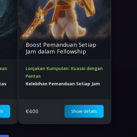
n
Boost Pemanduan Setiap
Jam dalam Fellowship
aan
Lonjakan Kumpulan: Kuasai dengan
Pantas
tas
Kelebihan Pemanduan Setiap Jam
Harga terbaik di dunia
€
4.00
ls
Show details