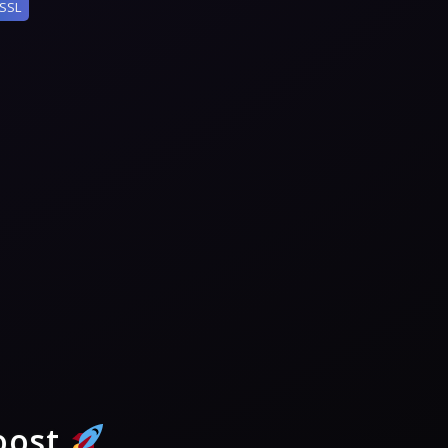
SSL
oost