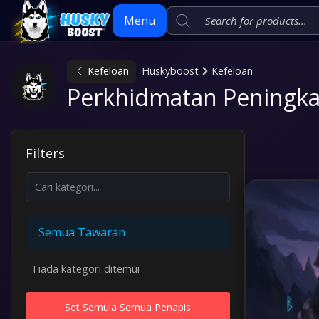
Menu
Kefeloan
Huskyboost
Kefeloan
Skip
Perkhidmatan Peningka
to
content
Filters
Semua Tawaran
Tiada kategori ditemui
Set Semula Semua Penapis