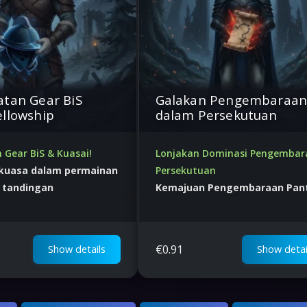
atan Gear BiS
Galakan Pengembaraa
llowship
dalam Persekutuan
 Gear BiS & Kuasai!
Lonjakan Dominasi Pengembar
 kuasa dalam permainan
Persekutuan
 tandingan
Kemajuan Pengembaraan Pan
k di dunia
Membuka ganjaran terbaik!
€
0.91
Show details
Show detai