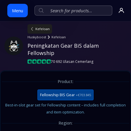
Menu
Kefeloan
Skip
Huskyboost
Kefeloan
to
Peningkatan Gear BiS dalam 
content
Fellowship
70 692 Ulasan Cemerlang
Product:
Fellowship BIS Gear
+€703.845
Best-in-slot gear set for Fellowship content – includes full completion
and item optimization.
Region: