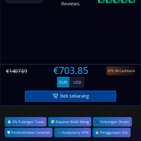
Reviews
€703.85
€1407.69
€70.38 Cashback
EUR
USD
Beli sekarang
5% Pulangan Tunai
Bayaran Balik Wang
Sokongan 24 jam
🛡 Perkhidmatan Selamat
Huskycarry VPN
Penggunaan SSL