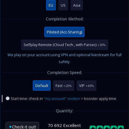
EU
US
Asia
Completion Method:
Piloted (Acc-Sharing)
Selfplay Remote (Cloud Tech., with Parsec)
+30%
We play on your account using VPN and optional livestream for full
safety.
Completion Speed:
Default
Fast
VIP
+20%
+40%
Start time: check in
"my account" section
> booster apply time
Quantity:
70 692 Excellent
Check it out!