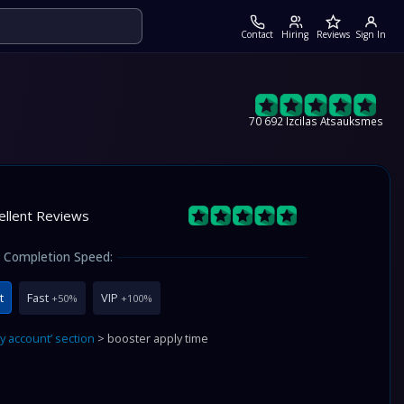
Contact
Hiring
Reviews
Sign In
70 692 Izcilas Atsauksmes
ellent Reviews
Completion Speed:
t
Fast
VIP
+50%
+100%
y account’ section
> booster apply time