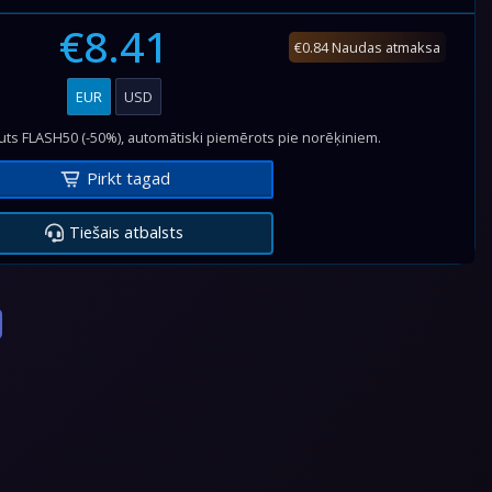
€8.41
€0.84 Naudas atmaksa
EUR
USD
auts FLASH50 (-50%), automātiski piemērots pie norēķiniem.
Pirkt tagad
Tiešais atbalsts