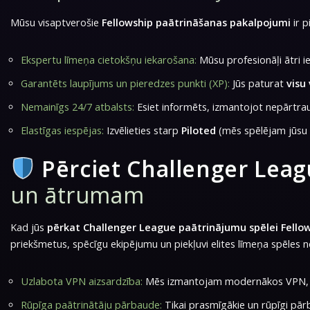
Mūsu visaptverošie
Fellowship paātrināšanas pakalpojumi
ir p
Ekspertu līmeņa cietokšņu iekarošana:
Mūsu profesionāļi ātri i
Garantēts laupījums un pieredzes punkti (XP):
Jūs paturat
visu
Nemainīgs 24/7 atbalsts:
Esiet informēts, izmantojot nepārtrau
Elastīgas iespējas:
Izvēlieties starp
Piloted
(mēs spēlējam jūsu 
Pērciet Challenger Leag
un ātrumam
Kad jūs
pērkat Challenger League paātrinājumu spēlei Fello
priekšmetus, spēcīgu ekipējumu un piekļuvi elites līmeņa spēle
Uzlabota VPN aizsardzība:
Mēs izmantojam modernākos VPN, lai
Rūpīga paātrinātāju pārbaude:
Tikai prasmīgākie un rūpīgi pār