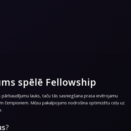
ums spēlē Fellowship
s pārbaudījumu lauks, taču tās sasniegšana prasa ievērojamu
iem čempioniem. Mūsu pakalpojums nodrošina optimizētu ceļu uz
u.
us
?