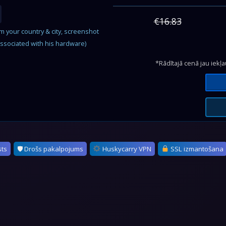
€16.83
om your country & city, screenshot
associated with his hardware)
*Rādītajā cenā jau iekļ
sts
🛡 Drošs pakalpojums
Huskycarry VPN
SSL izmantošana