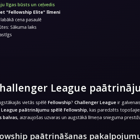
ju līgas būsts un ceļvedis
et "Fellowship Elite" līmeni
i, labākā cena pasaulē
tes: Sākuma laiks
astīgs
hallenger League paātrināj
ugstākajās vietās spēlē
Fellowship
?
Challenger League
ir galvenai
 League paātrinājumu spēlē Fellowship
, kas paredzēts topošaj
s balvas
, aizraujošas uzvaras un augstākā līmeņa snieguma prestiž
lowship paātrināšanas pakalpojum