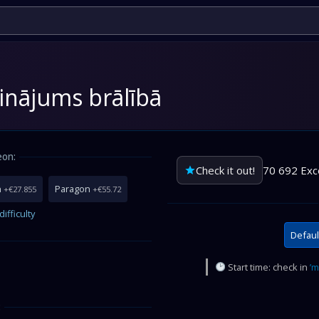
prinājums brālībā
eon:
Check it out!
70 692 Exc
n
Paragon
+€27.855
+€55.72
ifficulty
Defaul
Start time: check in
’m
: