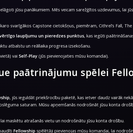
ielāgoti jūsu panākumiem. Mēs veicam sarežģītos uzdevumus, lai jūs
ekaro svarīgākos Capstone cietokšņus, piemēram, Cithrel’s Fall, The
 vērtīgo laupījumu un pieredzes punktus
, kas iegūti paātrināšanas
ktu atbalstu un reāllaika progresa izsekošanu.
vietā) vai
Self-Play
(jūs pievienojaties mūsu komandai).
ue paātrinājumu spēlei Fell
wship
, jūs ieguldāt priekšrocību paketē, kas ietver daudz vairāk nek
s noslēguma saturam. Mūsu apņemšanās nodrošināt jūsu konta drošī
 maskētu atrašanās vietu un nodrošinātu jūsu konta drošību.
baudīti
Fellowship
spēlētāji pievienojas mūsu komandai, lai nodroši