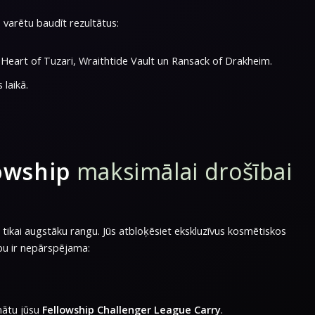
 varētu baudīt rezultātus:
 Heart of Tuzari, Wraithtide Vault un Ransack of Drakheim.
 laikā.
owship
maksimālai drošībai
ā tikai augstāku rangu. Jūs atbloķēsiet ekskluzīvus kosmētiskos
bu ir nepārspējama:
nātu jūsu
Fellowship Challenger League Carry
.