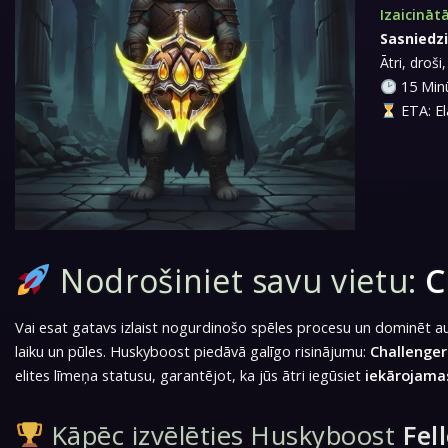
Izaicinātā
Sasniedzi
Ātri, droš
15 Minū
ETA: El
Nodrošiniet savu vietu:
C
Vai esat gatavs izlaist nogurdinošo spēles procesu un dominēt a
laiku un pūles. Huskyboost piedāvā galīgo risinājumu:
Challenger
elites līmeņa statusu, garantējot, ka jūs ātri iegūsiet
iekārojama
Kāpēc izvēlēties Huskyboost
Fel