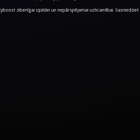
yboost zibenīgai izpildei un nepārspējamai uzticamībai. Sasniedzie