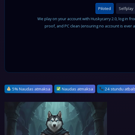
Piloted
Selfplay
We play on your account with Huskycarry 2.0, log in fr
proof, and PC clean (ensuring no account is ever 
5% Naudas atmaksa
Naudas atmaksa
24 stundu atbal