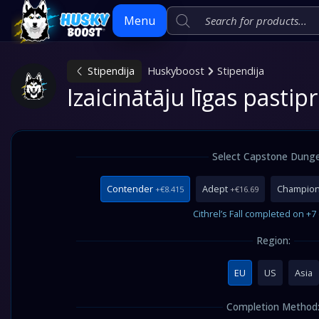
Menu
Stipendija
Huskyboost
Stipendija
Skip
Izaicinātāju līgas pasti
to
content
Select Capstone Dung
Contender
Adept
Champio
+€8.415
+€16.69
Cithrel’s Fall completed on +7 d
Region:
EU
US
Asia
Completion Method