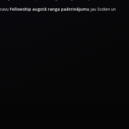
t savu
Fellowship augstā ranga paātrinājumu
jau šodien un