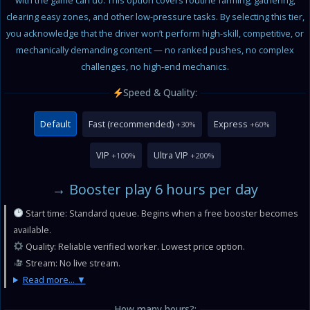
with the game can do. This option covers routine farming, gathering,
clearing easy zones, and other low-pressure tasks. By selecting this tier,
you acknowledge that the driver won’t perform high-skill, competitive, or
mechanically demanding content — no ranked pushes, no complex
challenges, no high-end mechanics.
Speed & Quality:
Default
Fast (recommended)
Express
+30%
+60%
VIP
Ultra VIP
+100%
+200%
→ Booster play 6 hours per day
Start time: Standard queue. Begins when a free booster becomes
available.
Quality: Reliable verified worker. Lowest price option.
Stream: No live stream.
Read more...
How many hours?: