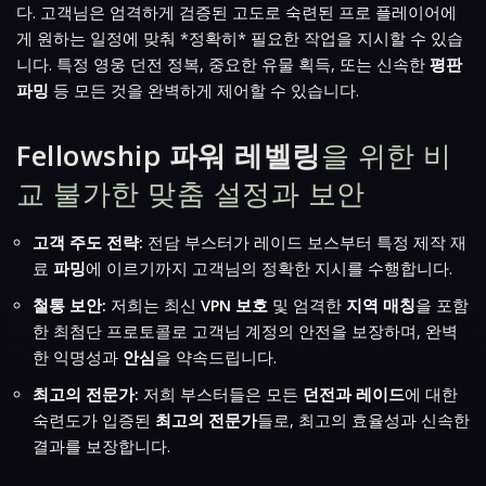
다. 고객님은 엄격하게 검증된 고도로 숙련된 프로 플레이어에
게 원하는 일정에 맞춰 *정확히* 필요한 작업을 지시할 수 있습
니다. 특정 영웅 던전 정복, 중요한 유물 획득, 또는 신속한
평판
파밍
등 모든 것을 완벽하게 제어할 수 있습니다.
Fellowship 파워 레벨링
을 위한 비
교 불가한 맞춤 설정과 보안
고객 주도 전략:
전담 부스터가 레이드 보스부터 특정 제작 재
료
파밍
에 이르기까지 고객님의 정확한 지시를 수행합니다.
철통 보안:
저희는 최신
VPN 보호
및 엄격한
지역 매칭
을 포함
한 최첨단 프로토콜로 고객님 계정의 안전을 보장하며, 완벽
한 익명성과
안심
을 약속드립니다.
최고의 전문가:
저희 부스터들은 모든
던전과 레이드
에 대한
숙련도가 입증된
최고의 전문가
들로, 최고의 효율성과 신속한
결과를 보장합니다.