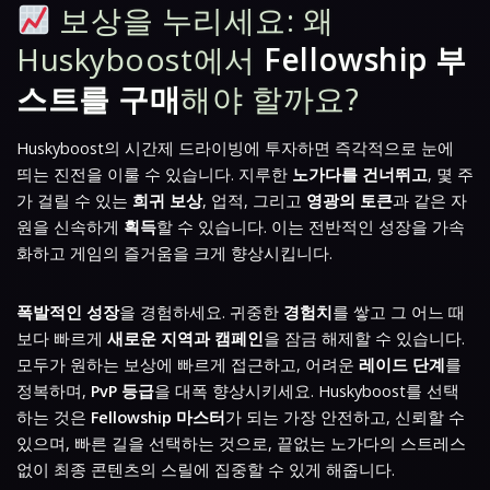
보상을 누리세요: 왜
Huskyboost에서
Fellowship 부
스트를 구매
해야 할까요?
Huskyboost의 시간제 드라이빙에 투자하면 즉각적으로 눈에
띄는 진전을 이룰 수 있습니다. 지루한
노가다를 건너뛰고
, 몇 주
가 걸릴 수 있는
희귀 보상
, 업적, 그리고
영광의 토큰
과 같은 자
원을 신속하게
획득
할 수 있습니다. 이는 전반적인 성장을 가속
화하고 게임의 즐거움을 크게 향상시킵니다.
폭발적인 성장
을 경험하세요. 귀중한
경험치
를 쌓고 그 어느 때
보다 빠르게
새로운 지역과 캠페인
을 잠금 해제할 수 있습니다.
모두가 원하는 보상에 빠르게 접근하고, 어려운
레이드 단계
를
정복하며,
PvP 등급
을 대폭 향상시키세요. Huskyboost를 선택
하는 것은
Fellowship 마스터
가 되는 가장 안전하고, 신뢰할 수
있으며, 빠른 길을 선택하는 것으로, 끝없는 노가다의 스트레스
없이 최종 콘텐츠의 스릴에 집중할 수 있게 해줍니다.