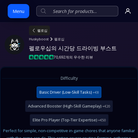
Menu
펠로십
Skip
Huskyboost
펠로십
to
펠로우십의 시간당 드라이빙 부스트
content
70,692개의 우수한 리뷰
Difficulty
Basic Driver (Low-Skill Tasks)
+€8
Advanced Booster (High-Skill Gameplay)
+€20
Elite Pro Player (Top-Tier Expertise)
+€50
Perfect for simple, non-competitive in-game chores that anyone familiar