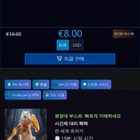
€8.00
€16.00
€0.80 캐시백
EUR
USD
지금 구매
5% 캐시백
환불
24시간 지원
🛡 안전한 서비스
Huskycarry VPN
SSL 사용
원정대 부스트: 빠르게 지배하세요
시간제 대리 혜택
전 세계 최저가
15분: 시작 시간