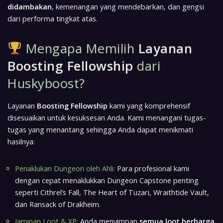
didambakan
, kemenangan yang mendebarkan, dan gengsi
dari performa tingkat atas.
Mengapa Memilih
Layanan
Boosting Fellowship
dari
Huskyboost?
Layanan
Boosting Fellowship
kami yang komprehensif
disesuaikan untuk kesuksesan Anda. Kami menangani tugas-
tugas yang menantang sehingga Anda dapat menikmati
hasilnya:
Penaklukan Dungeon oleh Ahli:
Para profesional kami
dengan cepat menaklukkan Dungeon Capstone penting
seperti Cithrel’s Fall, The Heart of Tuzari, Wraithtide Vault,
dan Ransack of Drakheim.
Jaminan Loot & XP:
Anda menyimpan
semua loot berharga