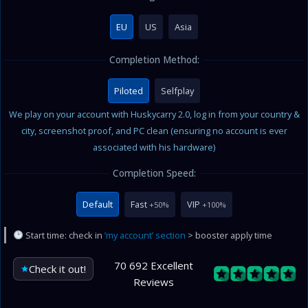
EU
US
Asia
Completion Method:
Piloted
Selfplay
We play on your account with Huskycarry 2.0, log in from your country &
city, screenshot proof, and PC clean (ensuring no account is ever
associated with his hardware)
Completion Speed:
Default
Fast
VIP
+50%
+100%
Start time: check in
’my account’ section
> booster apply time
70 692 Excellent
Check it out!
Reviews