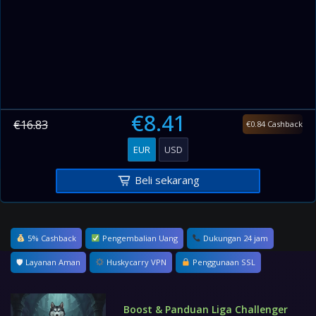
€8.41
€16.83
€0.84 Cashback
EUR
USD
Beli sekarang
5% Cashback
Pengembalian Uang
Dukungan 24 jam
🛡 Layanan Aman
Huskycarry VPN
Penggunaan SSL
Boost & Panduan Liga Challenger