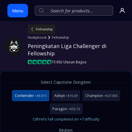
Menu
Fellowship
Skip
Huskyboost
Fellowship
to
Peningkatan Liga Challenger di 
content
Fellowship
70 692 Ulasan Bagus
Select Capstone Dungeon:
Contender
Adept
Champion
+€8.415
+€16.69
+€27.855
Paragon
+€55.72
Cithrel’s Fall completed on +7 difficulty
Region: