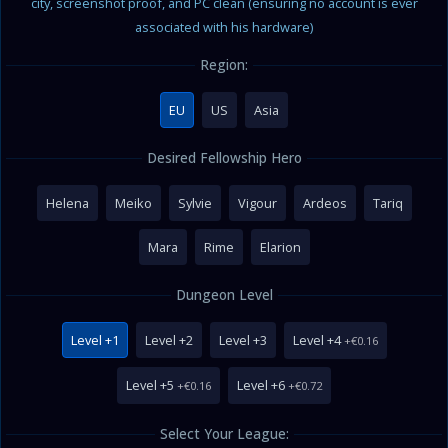
city, screenshot proof, and PC clean (ensuring no account is ever
associated with his hardware)
Region:
EU
US
Asia
Desired Fellowship Hero
Helena
Meiko
Sylvie
Vigour
Ardeos
Tariq
Mara
Rime
Elarion
Dungeon Level
Level +1
Level +2
Level +3
Level +4
+€0.16
Level +5
Level +6
+€0.16
+€0.72
Select Your League: