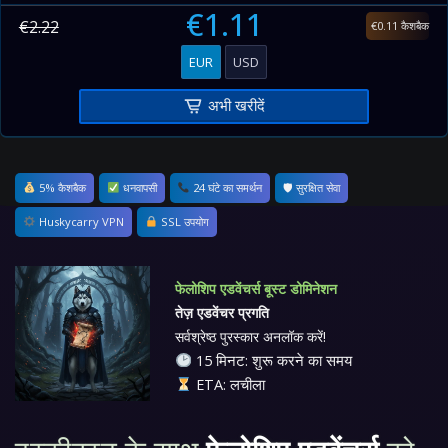
€1.11
€2.22
€0.11 कैशबैक
EUR
USD
अभी खरीदें
5% कैशबैक
धनवापसी
24 घंटे का समर्थन
🛡 सुरक्षित सेवा
Huskycarry VPN
SSL उपयोग
फेलोशिप एडवेंचर्स बूस्ट डोमिनेशन
तेज़ एडवेंचर प्रगति
सर्वश्रेष्ठ पुरस्कार अनलॉक करें!
15 मिनट: शुरू करने का समय
ETA: लचीला