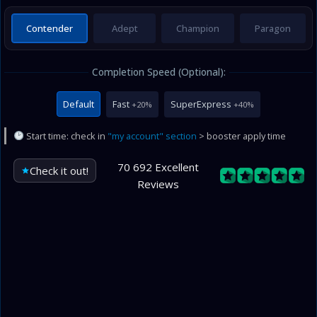
Contender
Adept
Champion
Paragon
Completion Speed (Optional):
Default
Fast
SuperExpress
+20%
+40%
Start time: check in
"my account" section
> booster apply time
70 692 Excellent
Check it out!
Reviews