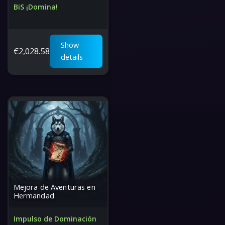
BiS ¡Domina!
Desbloquea un poder
inigualable en el juego
El mejor precio del mundo
Show
€
2,028.58
details
Mejora de Aventuras en
Hermandad
Impulso de Dominación