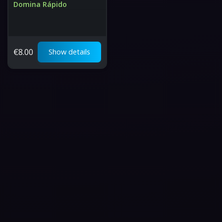
Domina Rápido
Ventaja de Piloteo por
Horas
El mejor precio del mundo
€
8.00
Show details