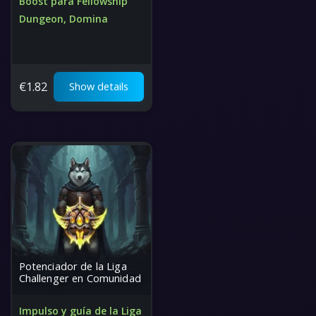
Boost para Fellowship
Dungeon, Domina
Servicio rápido, seguro y
profesional
El mejor precio del mundo
€
1.82
Show details
Potenciador de la Liga
Challenger en Comunidad
Impulso y guía de la Liga