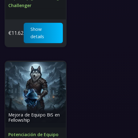
Challenger
Alcanza el nivel de élite
de Fellowship
Rápido, seguro, el mejor
Show
€
11.62
precio del mundo
details
Mejora de Equipo BiS en
Fellowship
Potenciación de Equipo