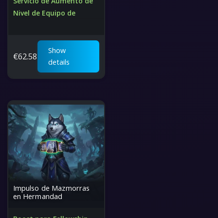
Servicio de Aumento de
Nivel de Equipo de
Comunidad
Nivel de Objeto Máximo
Garantizado y Rápido
Show
€
62.58
Carry Seguro y Experto.
details
Mejor Precio
Impulso de Mazmorras
en Hermandad