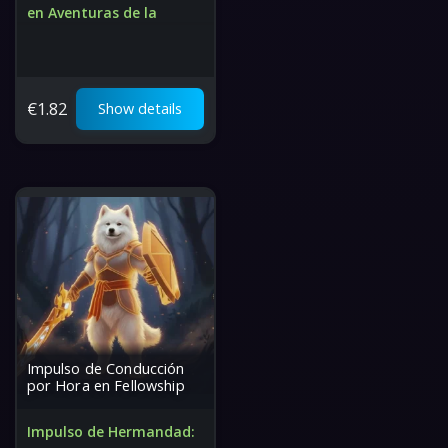
en Aventuras de la
Comunidad
Progresión Rápida en la
Aventura
€
1.82
Show details
¡Desbloquea las mejores
recompensas!
Impulso de Conducción
por Hora en Fellowship
Impulso de Hermandad: