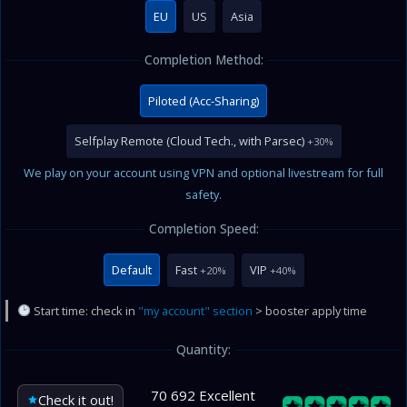
EU
US
Asia
Completion Method:
Piloted (Acc-Sharing)
Selfplay Remote (Cloud Tech., with Parsec)
+30%
We play on your account using VPN and optional livestream for full
safety.
Completion Speed:
Default
Fast
VIP
+20%
+40%
Start time: check in
"my account" section
> booster apply time
Quantity:
70 692 Excellent
Check it out!