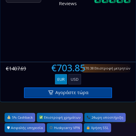
Reviews
€703.85
€1407.69
€70.38 Επιστροφή μετρητών
EUR
USD
Αγοράστε τώρα
5% Cashback
Επιστροφή χρημάτων
24ωρη υποστήριξη
🛡 Ασφαλής υπηρεσία
Huskycarry VPN
Χρήση SSL