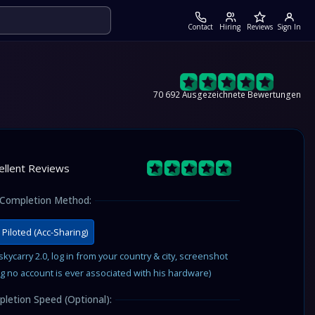
Contact
Hiring
Reviews
Sign In
70 692 Ausgezeichnete Bewertungen
ellent Reviews
Completion Method:
Piloted (Acc-Sharing)
ycarry 2.0, log in from your country & city, screenshot
g no account is ever associated with his hardware)
letion Speed (Optional):