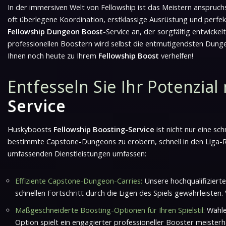
In der immersiven Welt von Fellowship ist das Meistern anspruch
oft überlegene Koordination, erstklassige Ausrüstung und perfekt
Fellowship Dungeon Boost
-Service an, der sorgfältig entwick
professionellen Boostern wird selbst die entmutigendsten Dungeo
Ihnen noch heute zu Ihrem
Fellowship Boost
verhelfen!
Entfesseln Sie Ihr Potenzia
Service
Huskyboosts
Fellowship Boosting-Service
ist nicht nur eine sch
bestimmte Capstone-Dungeons zu erobern, schnell in den Liga-Rä
umfassenden Dienstleistungen umfassen:
Effiziente Capstone-Dungeon-Carries:
Unsere hochqualifiziert
schnellen Fortschritt durch die Ligen des Spiels gewährleisten
Maßgeschneiderte Boosting-Optionen für Ihren Spielstil:
Wählen
Option spielt ein engagierter professioneller Booster meister