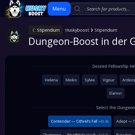
Menu
Stipendium
Huskyboost
Stipendium
Skip
Dungeon-Boost in der 
to
content
Desired Fellowship He
Helena
Meiko
Sylvie
Vigour
Ardeo
Elarion
Select the Dungeo
Contender — Cithrel’s Fall
Adept — T
+€9.36
Champion — Wraithtide Vault
Paragon —
+€27.76