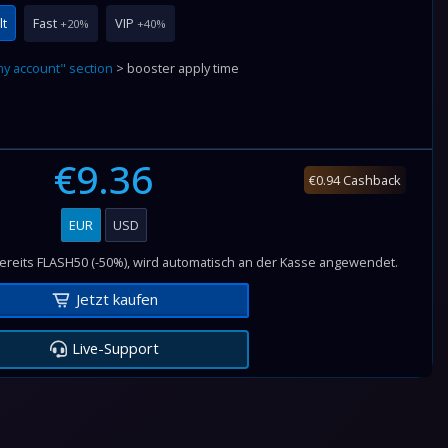
lt
Fast
VIP
+20%
+40%
y account" section
> booster apply time
€9.36
€0.94 Cashback
EUR
USD
bereits FLASH50 (-50%), wird automatisch an der Kasse angewendet.
Jetzt kaufen
Live-Support