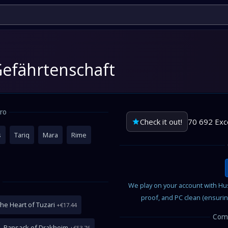
Gefährtenschaft
ro
Check it out!
70 692 Exc
s
Tariq
Mara
Rime
n
We play on your account with Husk
proof, and PC clean (ensurin
he Heart of Tuzari
+€17.44
Comp
 Ransack of Drakheim
+€53.76