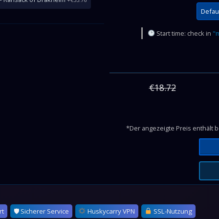
Defau
Start time: check in
"m
€18.72
*Der angezeigte Preis enthält 
rt
🛡 Sicherer Service
Huskycarry VPN
SSL-Nutzung