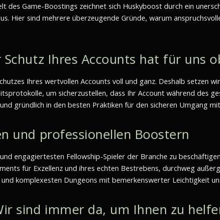
elt des Game-Boostings zeichnet sich Huskyboost durch ein unersc
 aus. Hier sind mehrere überzeugende Gründe, warum anspruchsvoll
r Schutz Ihres Accounts hat für uns ob
utzes Ihres wertvollen Accounts voll und ganz. Deshalb setzen wi
rheitsprotokolle, um sicherzustellen, dass Ihr Account während des 
und gründlich in den besten Praktiken für den sicheren Umgang mit 
ten und professionellen Boostern
sten und engagiertesten Fellowship-Spieler der Branche zu beschäft
ements für Exzellenz und ihres echten Bestrebens, durchweg außerge
en und komplexesten Dungeons mit bemerkenswerter Leichtigkeit und
ir sind immer da, um Ihnen zu helfe