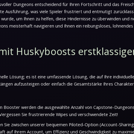
svoller Dungeons entscheidend für Ihren Fortschritt und das Freisch
e Ausführung, was viele Spieler frustriert und entmutigt zurücklass
elt wurde, um Ihnen zu helfen, diese Hindernisse zu überwinden un
ns meisterhaft navigieren und Ihnen ein reibungsloses, lohnendes u
l mit Huskyboosts erstklassi
nelle Lösung; es ist eine umfassende Lösung, die auf Ihre individuell
ngen aufzusteigen oder einfach die Gesamtstärke Ihres Charakters
en Booster werden die ausgewählte Anzahl von Capstone-Dungeons 
. Vergessen Sie frustrierende Wipes und verschwendete Zeit!
 Sie zwischen unserer bequemen Piloted-Option (Account-Sharing) 
haft auf Ihrem Account, um Effizienz und Geschwindigkeit zu maximi