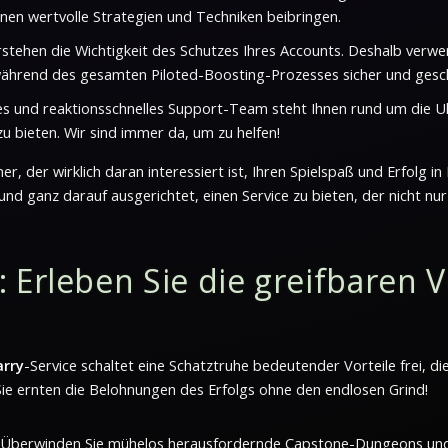
Ihnen wertvolle Strategien und Techniken beibringen.
stehen die Wichtigkeit des Schutzes Ihres Accounts. Deshalb verw
während des gesamten Piloted-Boosting-Prozesses sicher und gesch
s und reaktionsschnelles Support-Team steht Ihnen rund um die U
 bieten. Wir sind immer da, um zu helfen!
er, der wirklich daran interessiert ist, Ihren Spielspaß und Erfolg 
und ganz darauf ausgerichtet, einen Service zu bieten, der nicht nu
 Erleben Sie die greifbaren V
arry
-Service schaltet eine Schatztruhe bedeutender Vorteile frei, d
r, Sie ernten die Belohnungen des Erfolgs ohne den endlosen Grind!
Überwinden Sie mühelos herausfordernde Capstone-Dungeons und sc