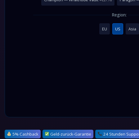
Region:
EU
US
Asia
5% Cashback
Geld-zurück-Garantie
24 Stunden Suppo