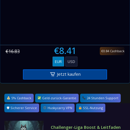
€8.41
€16.83
€0.84 Cashback
EUR
USD
Jetzt kaufen
5% Cashback
Geld-zurück-Garantie
24 Stunden Support
🛡 Sicherer Service
Huskycarry VPN
SSL-Nutzung
Challenger-Liga Boost & Leitfaden