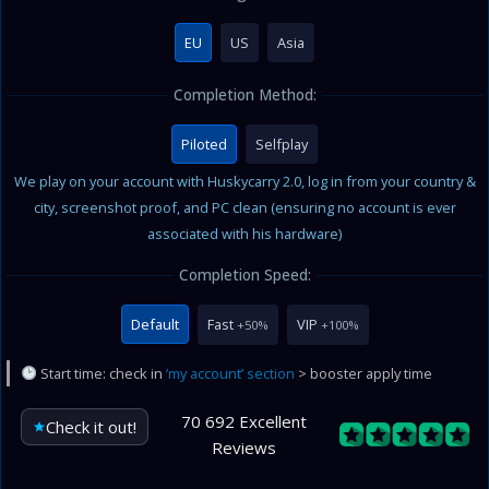
EU
US
Asia
Completion Method:
Piloted
Selfplay
We play on your account with Huskycarry 2.0, log in from your country &
city, screenshot proof, and PC clean (ensuring no account is ever
associated with his hardware)
Completion Speed:
Default
Fast
VIP
+50%
+100%
Start time: check in
’my account’ section
> booster apply time
70 692 Excellent
Check it out!
Reviews