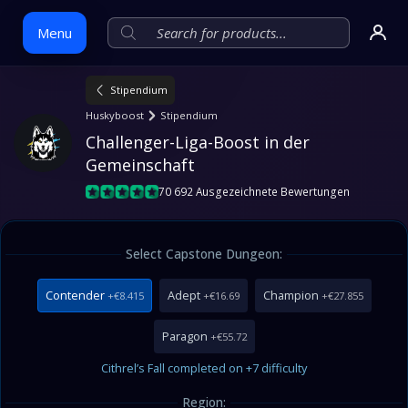
Menu
Stipendium
Skip
Huskyboost
Stipendium
to
Challenger-Liga-Boost in der 
content
Gemeinschaft
70 692 Ausgezeichnete Bewertungen
Select Capstone Dungeon:
Contender
Adept
Champion
+€8.415
+€16.69
+€27.855
Paragon
+€55.72
Cithrel’s Fall completed on +7 difficulty
Region: