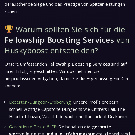
berauschende Siege und das Prestige von Spitzenleistungen
sichern.
Warum sollten Sie sich für die
Fellowship Boosting Services
von
Huskyboost entscheiden?
Unsere umfassenden
Fellowship Boosting Services
sind auf
Ihren Erfolg zugeschnitten. Wir übernehmen die
anspruchsvollen Aufgaben, damit Sie die Ergebnisse genießen
können:
Experten-Dungeon-Eroberung:
Unsere Profis erobern
schnell wichtige Capstone Dungeons wie Cithrel’s Fall, The
Heart of Tuzari, Wraithtide Vault und Ransack of Drakheim.
Garantierte Beute & EP:
Sie behalten
die gesamte
wertvolle Beute und alle Erfahrungspunkte
, die während