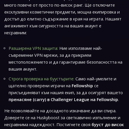
много повече от просто по-висок ранг. Ще отключите
ексклузивни козметични предмети, мощна екипировка и
достъп до елитно съдържание в края на играта. Нашият
ангажимент към сигурността на вашия акаунт е
несравним:
Разширена VPN защита:
Ние използваме най-
съвременни VPN мрежи, за да прикрием
местоположението и да гарантираме безопасността на
вашия акаунт.
Строга проверка на буустърите:
Само най-умелите и
щателно проверени играчи на
Fellowship
се
присъединяват към нашия екип, за да осигурят вашето
пренасяне (carry) в Challenger League на Fellowship
.
Не позволявайте на досадното изкачване да ви спира.
Доверете се на Huskyboost за светкавично изпълнение и
несравнима надеждност. Постигнете своя
бууст до висок