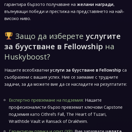
гарантира бързото получаване на
желани награди
,
вълнуващи победи и престижа на представянето на най-
високо ниво.
Защо да изберете
услугите
за буустване в Fellowship
на
Huskyboost?
Нашите всеобхватни
услуги за буустване в Fellowship
са
съобразени с вашия успех. Ние се заемаме с трудните
задачи, за да можете вие да се насладите на резултатите:
Експертно превземане на подземия:
Нашите
професионалисти бързо превземат ключови Capstone
подземия като Cithrel’s Fall, The Heart of Tuzari,
Wraithtide Vault и Ransack of Drakheim.
Гарантиран плячка и опит (XP):
Вие запазвате
цялата