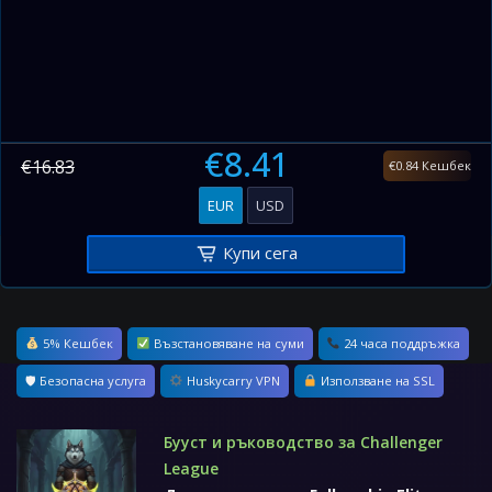
€8.41
€16.83
€0.84 Кешбек
EUR
USD
Купи сега
5% Кешбек
Възстановяване на суми
24 часа поддръжка
🛡 Безопасна услуга
Huskycarry VPN
Използване на SSL
Бууст и ръководство за Challenger
League