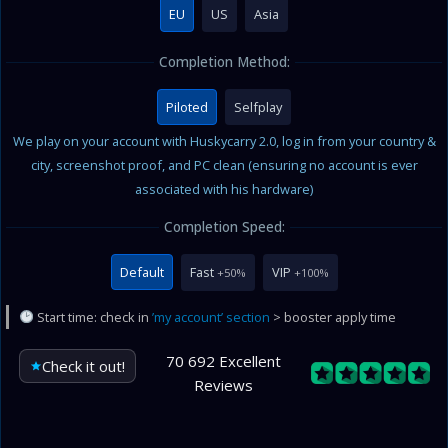
EU
US
Asia
Completion Method:
Piloted
Selfplay
We play on your account with Huskycarry 2.0, log in from your country &
city, screenshot proof, and PC clean (ensuring no account is ever
associated with his hardware)
Completion Speed:
Default
Fast
VIP
+50%
+100%
Start time: check in
’my account’ section
> booster apply time
70 692 Excellent
Check it out!
Reviews