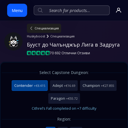
Menu
Специализация
Skip
Huskyboost
Специализация
to
Бууст до Чалънджър Лига в Задруга
content
70 692 Отлични Отзиви
Select Capstone Dungeon:
Contender
Adept
Champion
+€8.415
+€16.69
+€27.855
Paragon
+€55.72
Cithrel’s Fall completed on +7 difficulty
Region: