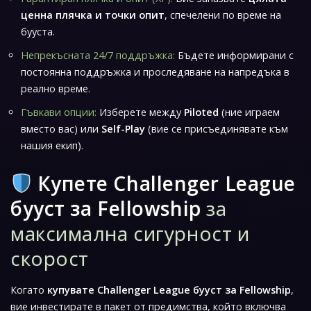
ценна плячка и точки опит
, спечелени по време на
бууста.
Непрекъсната 24/7 поддръжка:
Бъдете информирани с
постоянна поддръжка и проследяване на напредъка в
реално време.
Гъвкави опции:
Изберете между
Piloted
(ние играем
вместо вас) или
Self-Play
(вие се присъединявате към
нашия екип).
Купете Challenger League
бууст за Fellowship
за
максимална сигурност и
скорост
Когато
купувате Challenger League бууст за Fellowship
,
вие инвестирате в пакет от предимства, който включва